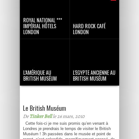
ROYAL NATIONAL ***
IMPÉRIAL HÔTELS
HARD ROCK CAFÉ
LONDON
LONDON
L’AMÉRIQUE AU
L’EGYPTE ANCIENNE AU
BRITISH MUSÉUM
BRITISH MUSÉUM
Le British Muséum
De
Tinker Bell
le 26 mars, 2010
Cette fois-ci je me suis promis qu’en venant à
Londres je prendrais le temps de visiter le British
Muséum ! 3h passées dans le musée et point de