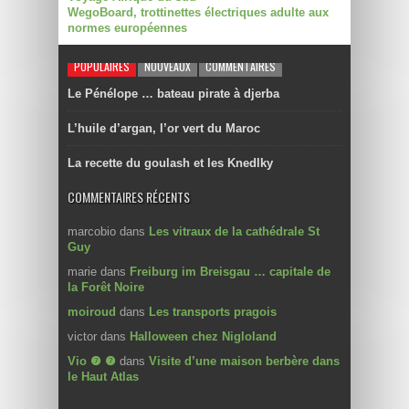
WegoBoard, trottinettes électriques adulte aux
normes européennes
POPULAIRES
NOUVEAUX
COMMENTAIRES
Le Pénélope … bateau pirate à djerba
L’huile d’argan, l’or vert du Maroc
La recette du goulash et les Knedlky
COMMENTAIRES RÉCENTS
marcobio
dans
Les vitraux de la cathédrale St
Guy
marie
dans
Freiburg im Breisgau … capitale de
la Forêt Noire
moiroud
dans
Les transports pragois
victor
dans
Halloween chez Nigloland
Vio ❼ ❼
dans
Visite d’une maison berbère dans
le Haut Atlas