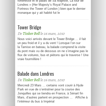
forteresse et le palais de Sa Majesté, La tour de
Londres » (Her Majesty’s Royal Palace and
Fortress the Tower of London ) bien que le dernier
monarque qui y ait habité fut le
Tower Bridge
De
Tinker Bell
le 26 mars, 2010
Nous voici arrivés devant le Tower Bridge … il fait
un peu froid et il y a du vent ! Lorsque l’on sur
la Tamise en bateau, la balade comprend la visite
du pont mais vu de dessous on ne s’imagine pas le
flux de voitures, bus et piétons qui le traverse ! Une
vraie fourmillère !
Balade dans Londres
De
Tinker Bell
le 26 mars, 2010
Mercredi 23 Mars … certains vont courir à Hyde
Park en vue de s’entraîner pour la course des
Jonquilles qui se tiendra en France, à Sénart fin
Mars, d’autres partent en prospection … Affiche à
l’intérieur du bus à Impérial