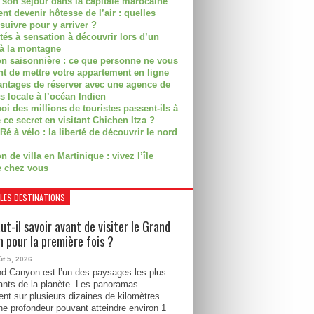
r son séjour dans la capitale marocaine
t devenir hôtesse de l’air : quelles
suivre pour y arriver ?
ités à sensation à découvrir lors d’un
 à la montagne
on saisonnière : ce que personne ne vous
nt de mettre votre appartement en ligne
antages de réserver avec une agence de
s locale à l’océan Indien
i des millions de touristes passent-ils à
 ce secret en visitant Chichen Itza ?
Ré à vélo : la liberté de découvrir le nord
n de villa en Martinique : vivez l’île
 chez vous
LES DESTINATIONS
ut-il savoir avant de visiter le Grand
 pour la première fois ?
ût 5, 2026
d Canyon est l’un des paysages les plus
ants de la planète. Les panoramas
ent sur plusieurs dizaines de kilomètres.
e profondeur pouvant atteindre environ 1