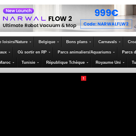
 loisirs/Nature
Belgique
Bons plans
Carnavals
Croa
eaux
Où sortir en RP
Parcs animaliers/Aquariums
Parcs d
PARC NIGLOLAND
Maroc
Tunisie
République Tchèque
Royaume Uni
Tu
1