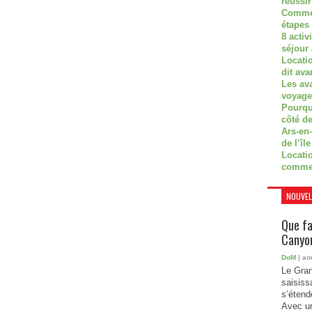
réussi
Commen
étapes 
8 activ
séjour
Locati
dit ava
Les av
voyage
Pourquo
côté de
Ars-en-
de l’île
Locatio
comme
NOUVEL
Que fa
Canyon
DoM
| ao
Le Gran
saisiss
s’étend
Avec un