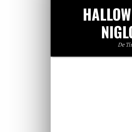
HALLOW
NIGL
De Ti
Bienvenue à NIGLOLAND, le parc d’attr
Troie (RN 19-10200 Dolancourt) Nou
vacances de la Toussaint 