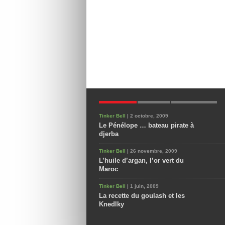
POPULAIRES
NOUVEAUX
COMMENTAIRES
Tinker Bell
| 2 octobre, 2009
Le Pénélope … bateau pirate à
djerba
Tinker Bell
| 26 novembre, 2009
L’huile d’argan, l’or vert du
Maroc
Tinker Bell
| 1 juin, 2009
La recette du goulash et les
Knedlky