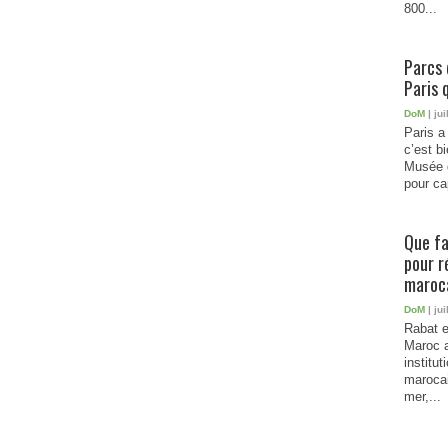
800...
Parcs 
Paris 
DoM
| jui
Paris a 
c’est b
Musée 
pour cap
Que fa
pour r
maroc
DoM
| jui
Rabat e
Maroc a
institu
marocai
mer,...