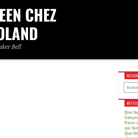
EEN CHEZ
OLAND
nker Bell
action familial situé dans l’Aude près de
s sommes allés à Nigloland durant les
y fêter Halloween. Ce parc...
RECHE
ARTICL
Que fau
Canyon
Parcs d
qui fon
Que fa