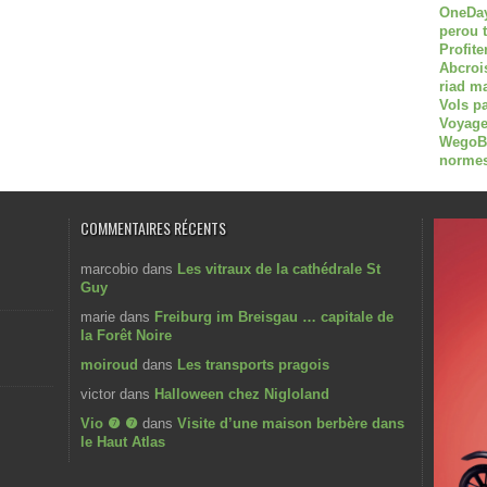
OneDay
perou 
Profite
Abcroi
riad m
Vols p
Voyage
WegoBoa
normes
COMMENTAIRES RÉCENTS
marcobio
dans
Les vitraux de la cathédrale St
Guy
marie
dans
Freiburg im Breisgau … capitale de
la Forêt Noire
moiroud
dans
Les transports pragois
victor
dans
Halloween chez Nigloland
Vio ❼ ❼
dans
Visite d’une maison berbère dans
le Haut Atlas