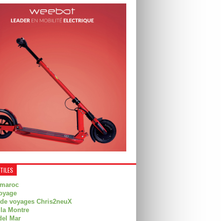
UTILES
 maroc
oyage
 de voyages Chris2neuX
 la Montre
del Mar