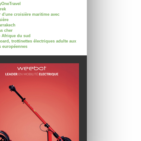
OneTravel
trek
r d'une croisière maritime avec
sière
arrakech
as cher
 Afrique du sud
rd, trottinettes électriques adulte aux
 européennes