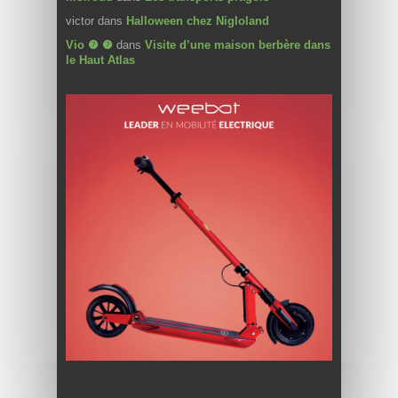
victor
dans
Halloween chez Nigloland
Vio ❼ ❼
dans
Visite d’une maison berbère dans
le Haut Atlas