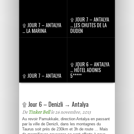
۩ JOUR 7 – ANTALYA
۩ JOUR 7 – ANTALYA
… LES CHUTES DE LA
… LA MARINA
DÜDEN
۩ JOUR 6 – ANTALYA
… HÔTEL ADONIS
۩ JOUR 7 – ANTALYA
5*****
۩ Jour 6 – Denizli → Antalya
De
Tinker Bell
le 26 novembre, 2013
Au revoir Pamukkale, direction Antalya en passant
par la ville de Denizli, dans les montagnes du
Taurus soit près de 230km et 3h de route … Mais