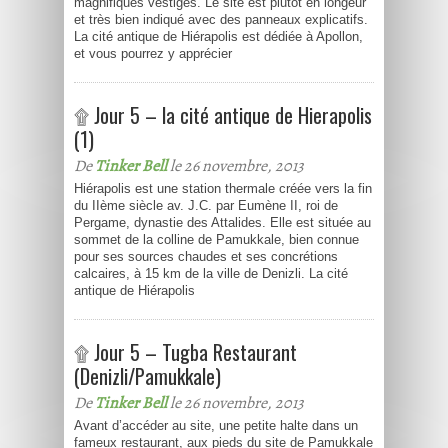
magnifiques vestiges. Le site est plutôt en longeur
et très bien indiqué avec des panneaux explicatifs.
La cité antique de Hiérapolis est dédiée à Apollon,
et vous pourrez y apprécier
۩ Jour 5 – la cité antique de Hierapolis
(1)
De
Tinker Bell
le 26 novembre, 2013
Hiérapolis est une station thermale créée vers la fin
du IIème siècle av. J.C. par Eumène II, roi de
Pergame, dynastie des Attalides. Elle est située au
sommet de la colline de Pamukkale, bien connue
pour ses sources chaudes et ses concrétions
calcaires, à 15 km de la ville de Denizli. La cité
antique de Hiérapolis
۩ Jour 5 – Tugba Restaurant
(Denizli/Pamukkale)
De
Tinker Bell
le 26 novembre, 2013
Avant d’accéder au site, une petite halte dans un
fameux restaurant, aux pieds du site de Pamukkale