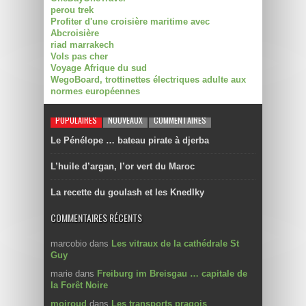
perou trek
Profiter d'une croisière maritime avec
Abcroisière
riad marrakech
Vols pas cher
Voyage Afrique du sud
WegoBoard, trottinettes électriques adulte aux
normes européennes
POPULAIRES
NOUVEAUX
COMMENTAIRES
Le Pénélope … bateau pirate à djerba
L’huile d’argan, l’or vert du Maroc
La recette du goulash et les Knedlky
COMMENTAIRES RÉCENTS
marcobio
dans
Les vitraux de la cathédrale St
Guy
marie
dans
Freiburg im Breisgau … capitale de
la Forêt Noire
moiroud
dans
Les transports pragois