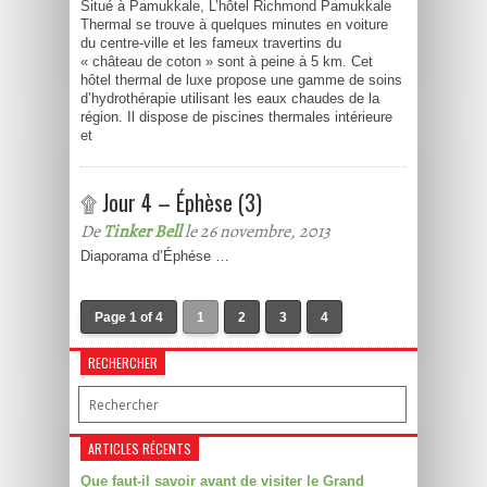
Situé à Pamukkale, L’hôtel Richmond Pamukkale
Thermal se trouve à quelques minutes en voiture
du centre-ville et les fameux travertins du
« château de coton » sont à peine à 5 km. Cet
hôtel thermal de luxe propose une gamme de soins
d’hydrothérapie utilisant les eaux chaudes de la
région. Il dispose de piscines thermales intérieure
et
۩ Jour 4 – Éphèse (3)
De
Tinker Bell
le 26 novembre, 2013
Diaporama d’Éphése …
Page 1 of 4
1
2
3
4
RECHERCHER
ARTICLES RÉCENTS
Que faut-il savoir avant de visiter le Grand