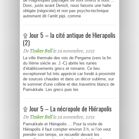
de magnifiques paysages se sont offerts à nous …
Donc, juste avant Denizli, nous faisons une halte
obligée (négociée) et non pas psycho-technique
autrement dit l’arrêt pipi, comme
۩ Jour 5 – la cité antique de Hierapolis
(2)
De
Tinker Bell
le 26 novembre, 2013
La ville thermale des rois de Pergame (vers la fin
du IIème siècle av. J.-C) abrite les ruines
d’établissements grecs et romains. Ce lieu
exceptionnel fut très apprécié car fondé à proximité
de sources chaudes et dans un décor sublime, sur
le sommet d’une colline et des travertins blancs de
Pamukkale. Les grecs puis les
۩ Jour 5 – La nécropole de Hiérapolis
De
Tinker Bell
le 26 novembre, 2013
Pamukkale et Hiérapolis … Pour la visite de
Hiérapolis il faut compter environ 3 h, si l’on veut
prendre son temps, se recueillir devant les