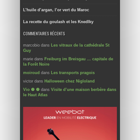
L’huile d’argan, l’or vert du Maroc
La recette du goulash et les Knedlky
COMMENTAIRES RÉCENTS
marcobio
dans
Les vitraux de la cathédrale St
Guy
marie
dans
Freiburg im Breisgau … capitale de
la Forêt Noire
moiroud
dans
Les transports pragois
victor
dans
Halloween chez Nigloland
Vio ❼ ❼
dans
Visite d’une maison berbère dans
le Haut Atlas