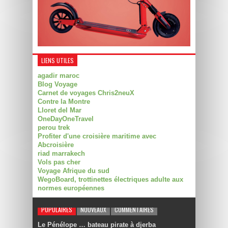
LIENS UTILES
agadir maroc
Blog Voyage
Carnet de voyages Chris2neuX
Contre la Montre
Lloret del Mar
OneDayOneTravel
perou trek
Profiter d'une croisière maritime avec
Abcroisière
riad marrakech
Vols pas cher
Voyage Afrique du sud
WegoBoard, trottinettes électriques adulte aux
normes européennes
POPULAIRES
NOUVEAUX
COMMENTAIRES
Le Pénélope … bateau pirate à djerba