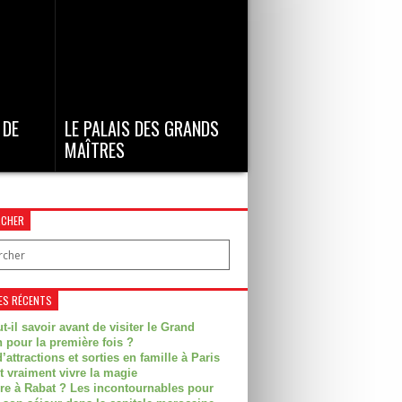
e !...
agrandie et fortifiée par les
Chevaliers de...
 DE
LE PALAIS DES GRANDS
MAÎTRES
entales ,
Le palais des grands maîtres
urnom
domine la vieille ville de Rhodes
entourée...
RCHER
ES RÉCENTS
t-il savoir avant de visiter le Grand
 pour la première fois ?
’attractions et sorties en famille à Paris
t vraiment vivre la magie
ire à Rabat ? Les incontournables pour