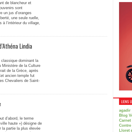
ant de blancheur et
ouvenirs sont
re un jus d’oranges
berté, une seule ruelle,
 à l’intérieur du village,
d’Athéna Lindia
 classique dominant la
 Ministère de la Culture
trait de la Grèce, après
et ancien temple fut
les Chevaliers de Saint-
LIENS 
e
agadir
Blog V
ut d’abord, le terme
Carnet
 ville haute ») désigne de
Contre
 la partie la plus élevée
Lloret 