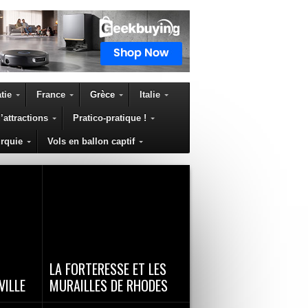
tie
France
Grèce
Italie
’attractions
Pratico-pratique !
rquie
Vols en ballon captif
LA FORTERESSE ET LES
VILLE
MURAILLES DE RHODES
 pour la
La vieille cité byzantine fut