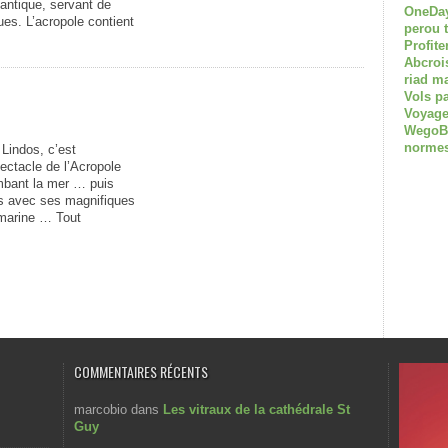
 antique, servant de
OneDay
ues. L’acropole contient
perou 
Profite
Abcroi
riad m
Vols p
Voyage
WegoBoa
normes
 Lindos, c’est
pectacle de l’Acropole
ombant la mer … puis
dos avec ses magnifiques
 marine … Tout
COMMENTAIRES RÉCENTS
marcobio
dans
Les vitraux de la cathédrale St
Guy