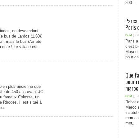
800...
Parcs 
Paris 
 Lindos, en descendant
DoM
| jui
le bus de Lardos (1,60€
Paris a 
 km mais le bus s’arrête
c’est b
 côte ! Le village est
Musée 
pour cap
Que fa
pour r
 bien plus ancienne que
maroc
date de 450 ans avant JC
DoM
| jui
 du fameux Colosse, un
Rabat e
de Rhodes. Il est situé à
Maroc a
ies
institu
marocai
mer,...