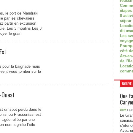
réussi
Commen
étapes 
es, le port de Mandraki
8 activ
sé par les chevaliers
séjour
ez partir en excursion
Locati
uie. Les 3 moulins Les 3
dit ava
oyer le grain
Les av
voyage
Pourquo
Est
côté de
Ars-en-
de l’île
Locatio
e pour la baignade mais
comme
uvent vous tomber sur la
NOUVEL
d-Ouest
Que fa
Canyon
est un spot perdu dans le
DoM
| ao
onisi ou Prassoníssi est
Le Gran
r Egée reliée par une
saisiss
on nom signifie l’«île
s’étend
Avec un