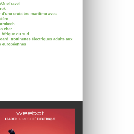
OneTravel
trek
r d'une croisière maritime avec
sière
arrakech
as cher
 Afrique du sud
rd, trottinettes électriques adulte aux
 européennes