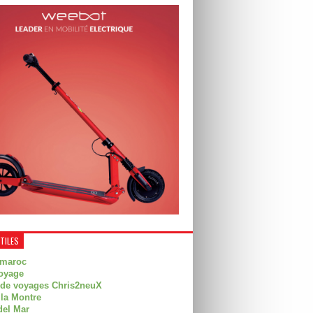
UTILES
 maroc
oyage
 de voyages Chris2neuX
 la Montre
del Mar