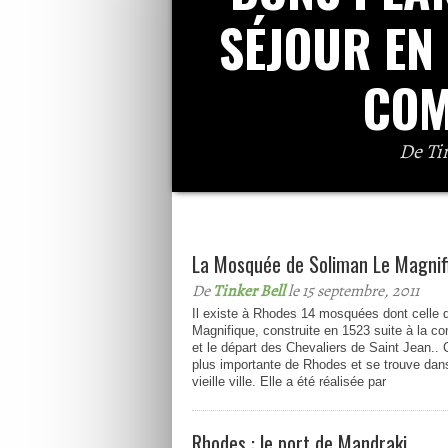
SÉJOUR EN
COM
De Ti
Comme vous l’avez sans doute déjà rema
variable selon la période de votre sé
réservez à 
La Mosquée de Soliman Le Magnif
De
Tinker Bell
le 15 septembre, 2011
Il existe à Rhodes 14 mosquées dont celle 
Magnifique, construite en 1523 suite à la con
et le départ des Chevaliers de Saint Jean..
plus importante de Rhodes et se trouve dans 
vieille ville. Elle a été réalisée par
Rhodes : le port de Mandraki