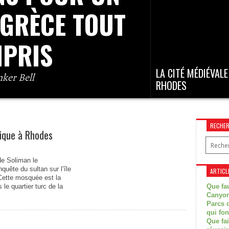
journée visite Rhodes vill
 GRÈCE TOUT
PRIS
LA CITÉ MÉDIÉVALE
nker Bell
RHODES
rqué, le tarif d’un voyage peut être très
Sous ses influences ori
jour bien sûr, mais également si vous le
on comprend mieux le s
l’avance, ou...
de...
RECHE
ique à Rhodes
de Soliman le
quête du sultan sur l’île
ARTICL
 Cette mosquée est la
le quartier turc de la
Que fau
Canyon
Parcs d
qui fon
Que fa