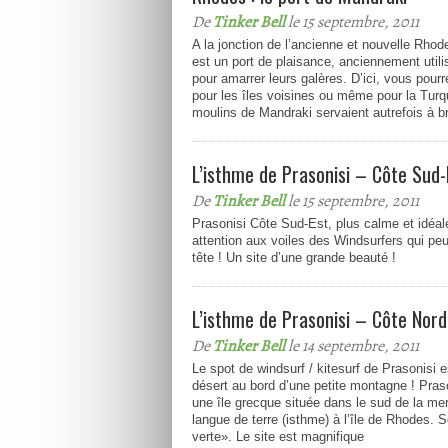
De
Tinker Bell
le 15 septembre, 2011
A la jonction de l’ancienne et nouvelle Rhod
est un port de plaisance, anciennement utili
pour amarrer leurs galères. D’ici, vous pourr
pour les îles voisines ou même pour la Turq
moulins de Mandraki servaient autrefois à br
L’isthme de Prasonisi – Côte Sud-
De
Tinker Bell
le 15 septembre, 2011
Prasonisi Côte Sud-Est, plus calme et idéal
attention aux voiles des Windsurfers qui pe
tête ! Un site d’une grande beauté !
L’isthme de Prasonisi – Côte Nor
De
Tinker Bell
le 14 septembre, 2011
Le spot de windsurf / kitesurf de Prasonisi 
désert au bord d’une petite montagne ! Pras
une île grecque située dans le sud de la me
langue de terre (isthme) à l’île de Rhodes. S
verte». Le site est magnifique