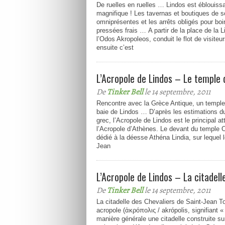
De ruelles en ruelles … Lindos est éblouiss
magnifique ! Les tavernas et boutiques de s
omniprésentes et les arrêts obligés pour boi
pressées frais … A partir de la place de la Li
l’Odos Akropoleos, conduit le flot de visiteurs
ensuite c’est
L’Acropole de Lindos – Le temple 
De
Tinker Bell
le 14 septembre, 2011
Rencontre avec la Grèce Antique, un temple
baie de Lindos … D’après les estimations du
grec, l’Acropole de Lindos est le principal at
l’Acropole d’Athènes. Le devant du temple C
dédié à la déesse Athéna Lindia, sur lequel 
Jean
L’Acropole de Lindos – La citadell
De
Tinker Bell
le 14 septembre, 2011
La citadelle des Chevaliers de Saint-Jean To
acropole (ἀκρόπολις / akrópolis, signifiant «
manière générale une citadelle construite sur