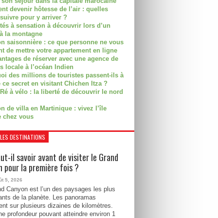
r son séjour dans la capitale marocaine
t devenir hôtesse de l’air : quelles
suivre pour y arriver ?
ités à sensation à découvrir lors d’un
 à la montagne
on saisonnière : ce que personne ne vous
nt de mettre votre appartement en ligne
antages de réserver avec une agence de
s locale à l’océan Indien
i des millions de touristes passent-ils à
 ce secret en visitant Chichen Itza ?
Ré à vélo : la liberté de découvrir le nord
n de villa en Martinique : vivez l’île
 chez vous
LES DESTINATIONS
ut-il savoir avant de visiter le Grand
 pour la première fois ?
ût 5, 2026
d Canyon est l’un des paysages les plus
ants de la planète. Les panoramas
ent sur plusieurs dizaines de kilomètres.
e profondeur pouvant atteindre environ 1