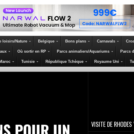
 loisirs/Nature
Belgique
Bons plans
Carnavals
Croa
eaux
Où sortir en RP
Parcs animaliers/Aquariums
Parcs d
GRÈCE
Maroc
Tunisie
République Tchèque
Royaume Uni
Tu
NS POUR UN
VISITE DE RHODES 
Ce matin là nous partons