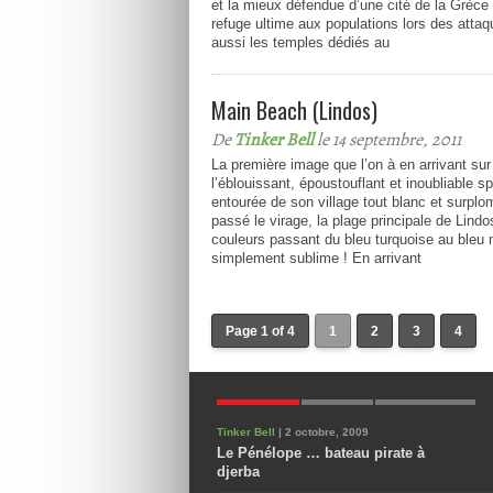
et la mieux défendue d’une cité de la Grèce
refuge ultime aux populations lors des attaq
aussi les temples dédiés au
Main Beach (Lindos)
De
Tinker Bell
le 14 septembre, 2011
La première image que l’on à en arrivant sur
l’éblouissant, époustouflant et inoubliable s
entourée de son village tout blanc et surpl
passé le virage, la plage principale de Lin
couleurs passant du bleu turquoise au bleu
simplement sublime ! En arrivant
Page 1 of 4
1
2
3
4
POPULAIRES
NOUVEAUX
COMMENTAIRES
Tinker Bell
| 2 octobre, 2009
Le Pénélope … bateau pirate à
djerba