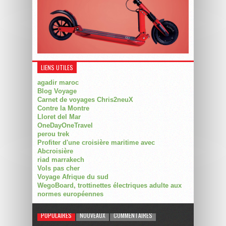
LIENS UTILES
agadir maroc
Blog Voyage
Carnet de voyages Chris2neuX
Contre la Montre
Lloret del Mar
OneDayOneTravel
perou trek
Profiter d'une croisière maritime avec
Abcroisière
riad marrakech
Vols pas cher
Voyage Afrique du sud
WegoBoard, trottinettes électriques adulte aux
normes européennes
POPULAIRES
NOUVEAUX
COMMENTAIRES