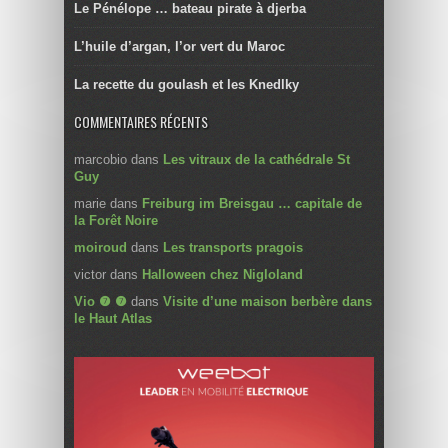
Le Pénélope … bateau pirate à djerba
L’huile d’argan, l’or vert du Maroc
La recette du goulash et les Knedlky
COMMENTAIRES RÉCENTS
marcobio
dans
Les vitraux de la cathédrale St
Guy
marie
dans
Freiburg im Breisgau … capitale de
la Forêt Noire
moiroud
dans
Les transports pragois
victor
dans
Halloween chez Nigloland
Vio ❼ ❼
dans
Visite d’une maison berbère dans
le Haut Atlas