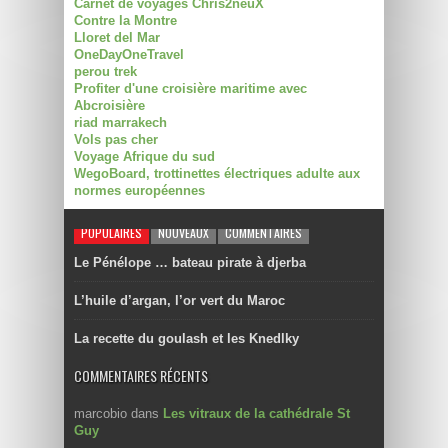
Carnet de voyages Chris2neuX
Contre la Montre
Lloret del Mar
OneDayOneTravel
perou trek
Profiter d'une croisière maritime avec
Abcroisière
riad marrakech
Vols pas cher
Voyage Afrique du sud
WegoBoard, trottinettes électriques adulte aux
normes européennes
POPULAIRES
NOUVEAUX
COMMENTAIRES
Le Pénélope … bateau pirate à djerba
L’huile d’argan, l’or vert du Maroc
La recette du goulash et les Knedlky
COMMENTAIRES RÉCENTS
marcobio
dans
Les vitraux de la cathédrale St
Guy