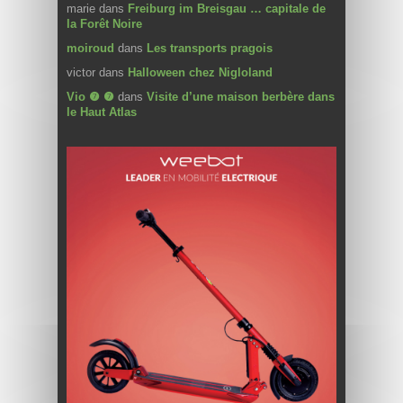
marie
dans
Freiburg im Breisgau … capitale de
la Forêt Noire
moiroud
dans
Les transports pragois
victor
dans
Halloween chez Nigloland
Vio ❼ ❼
dans
Visite d’une maison berbère dans
le Haut Atlas