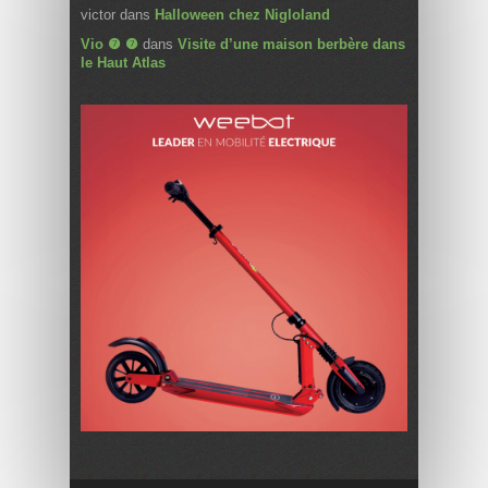
victor
dans
Halloween chez Nigloland
Vio ❼ ❼
dans
Visite d’une maison berbère dans
le Haut Atlas