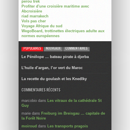
perou trek
Profiter d'une croisière maritime avec
Abcroisière
riad marrakech
Vols pas cher
Voyage Afrique du sud
WegoBoard, trottinettes électriques adulte aux
normes européennes
POPULAIRES
NOUVEAUX
COMMENTAIRES
Le Pénélope … bateau pirate à djerba
L’huile d’argan, l’or vert du Maroc
La recette du goulash et les Knedlky
COMMENTAIRES RÉCENTS
marcobio
dans
Les vitraux de la cathédrale St
Guy
marie
dans
Freiburg im Breisgau … capitale de
la Forêt Noire
moiroud
dans
Les transports pragois