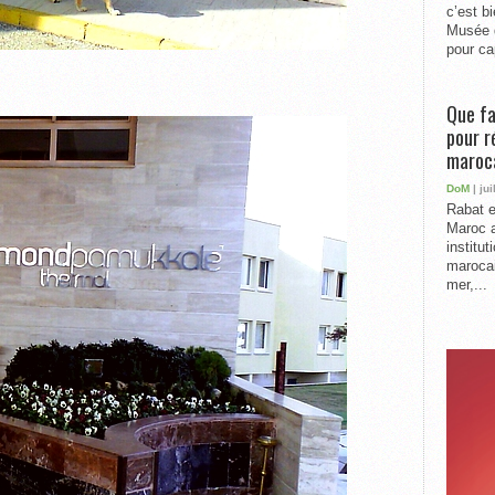
c’est b
Musée 
pour cap
Que fa
pour r
maroc
DoM
| jui
Rabat e
Maroc a
institu
marocai
mer,...