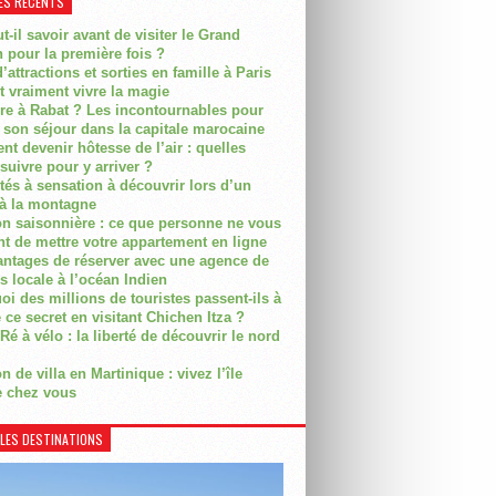
ES RÉCENTS
t-il savoir avant de visiter le Grand
 pour la première fois ?
’attractions et sorties en famille à Paris
t vraiment vivre la magie
ire à Rabat ? Les incontournables pour
r son séjour dans la capitale marocaine
t devenir hôtesse de l’air : quelles
suivre pour y arriver ?
ités à sensation à découvrir lors d’un
 à la montagne
on saisonnière : ce que personne ne vous
nt de mettre votre appartement en ligne
antages de réserver avec une agence de
s locale à l’océan Indien
i des millions de touristes passent-ils à
 ce secret en visitant Chichen Itza ?
Ré à vélo : la liberté de découvrir le nord
n de villa en Martinique : vivez l’île
 chez vous
LES DESTINATIONS