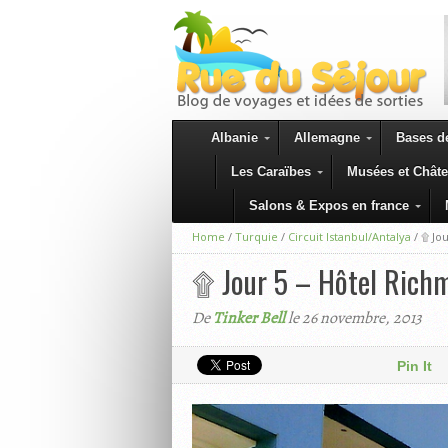
Albanie
Allemagne
Bases de
Les Caraïbes
Musées et Chât
Salons & Expos en france
Home
/
Turquie
/
Circuit Istanbul/Antalya
/
۩ Jo
۩ Jour 5 – Hôtel Rich
De
Tinker Bell
le 26 novembre, 2013
Pin It