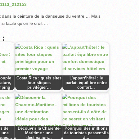
let dans la ceinture de la danseuse du ventre … Mais
si facile qu’on le croit …
 :
couple
Costa Rica : quels sites
L’appart’hôtel : le
nature,
touristiques
parfait équilibre entre
mping
privilégier…
confort…
es de
Découvrir la Charente-
Pourquoi des millions
c une
Maritime : une
de touristes passent-ils
yages…
destination…
à…