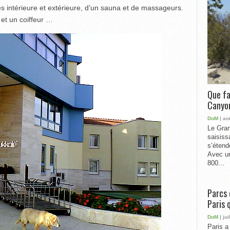
les intérieure et extérieure, d’un sauna et de massageurs.
et un coiffeur …
Que fa
Canyon
DoM
| ao
Le Gran
saisiss
s’étend
Avec un
800...
Parcs 
Paris 
DoM
| jui
Paris a 