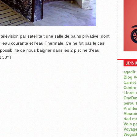
lévision par satellite t une salle de bains privative dont
l’eau courante et l’eau Thermale. Ce ne fut pas le cas
possibilité de nous baigner dans les 2 piscine d’eau
 38° !
LIENS 
agadir
Blog V
Carnet
Contre
Lloret 
OneDay
perou 
Profite
Abcroi
riad m
Vols p
Voyage
WegoBoa