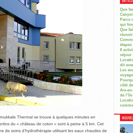
ARTICL
Que fau
Canyon
Parcs d
qui fon
Que fa
réussi
Commen
étapes 
8 activ
séjour
Locati
dit ava
Les av
voyage
Pourquo
côté de
Ars-en-
de l’île
Locatio
comme
amukkale Thermal se trouve à quelques minutes en
NOUVEL
vertins du « château de coton » sont à peine à 5 km. Cet
 de soins d’hydrothérapie utilisant les eaux chaudes de