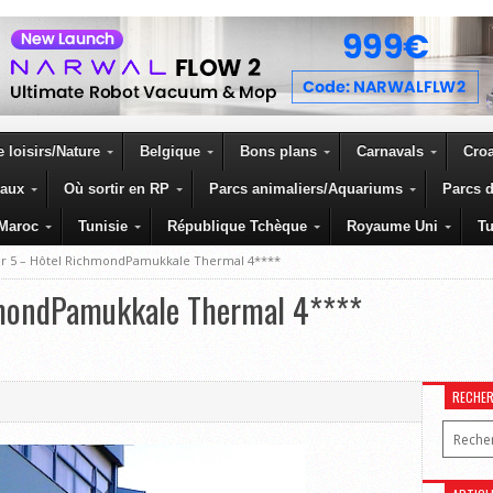
 loisirs/Nature
Belgique
Bons plans
Carnavals
Croa
eaux
Où sortir en RP
Parcs animaliers/Aquariums
Parcs d
Maroc
Tunisie
République Tchèque
Royaume Uni
Tu
ur 5 – Hôtel RichmondPamukkale Thermal 4****
mondPamukkale Thermal 4****
RECHE