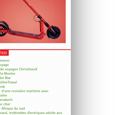
UTILES
 maroc
oyage
 de voyages Chris2neuX
 la Montre
del Mar
OneTravel
trek
r d'une croisière maritime avec
sière
arrakech
as cher
 Afrique du sud
rd, trottinettes électriques adulte aux