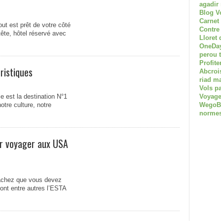
agadir
Blog V
Carnet
out est prêt de votre côté
Contre
tête, hôtel réservé avec
Lloret 
OneDay
perou 
Profite
ristiques
Abcroi
riad m
Vols p
 est la destination N°1
Voyage
tre culture, notre
WegoBoa
normes
ur voyager aux USA
Sachez que vous devez
ont entre autres l’ESTA