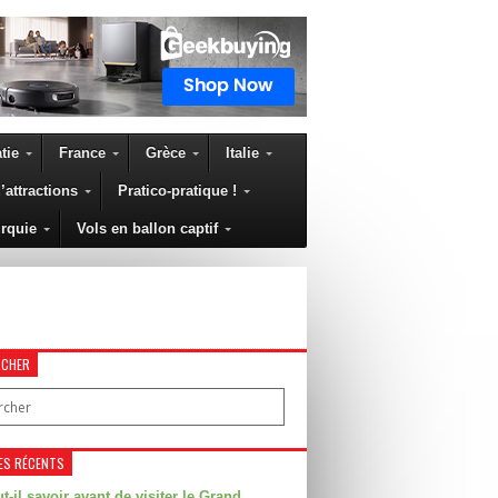
tie
France
Grèce
Italie
’attractions
Pratico-pratique !
BELL
rquie
Vols en ballon captif
RCHER
ES RÉCENTS
t-il savoir avant de visiter le Grand