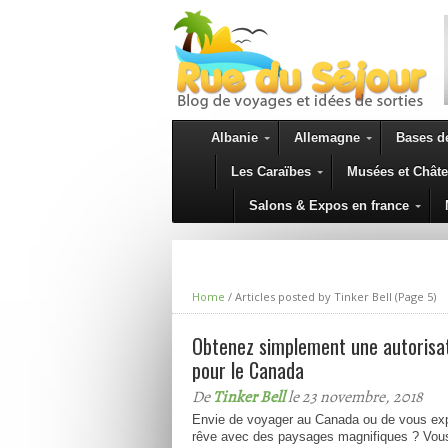
Albanie
Allemagne
Bases de
Les Caraïbes
Musées et Chât
TOU
Salons & Expos en france
Home
/
Articles posted by Tinker Bell
(Page 5)
Obtenez simplement une autorisa
pour le Canada
De
Tinker Bell
le 23 novembre, 2018
Envie de voyager au Canada ou de vous exp
rêve avec des paysages magnifiques ? Vous