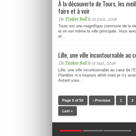
À la découverte de Tours, les mei
faire et à voir
De
Tinker Bell
le 10 juin, 2018
Tours est une magnifique commune de la rég
et en est même la ville principale. Vous ave
et...
Lille, une ville incontournable au 
De
Tinker Bell
le 15 mai, 2018
Lille, une ville incontournable au cœur de l’
Flandres m’a toujours attiré mais je n’y ava
Autant vous...
Page 5 of 50
‹ Previous
1
2
Last »
POPULAIRES
NOUVEAUX
COMMENTAIRES