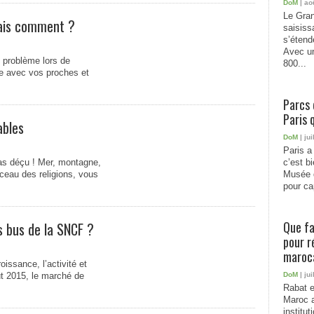
DoM
| ao
Le Gran
mais comment ?
saisiss
s’étend
Avec un
 problème lors de
800...
ie avec vos proches et
Parcs 
Paris 
ables
DoM
| jui
Paris a 
pas déçu ! Mer, montagne,
c’est b
ceau des religions, vous
Musée 
pour cap
Que fa
s bus de la SNCF ?
pour r
maroc
oissance, l’activité et
t 2015, le marché de
DoM
| jui
Rabat e
Maroc a
institu