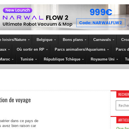
 loisirs/Nature
Belgique
Bons plans
Carnavals
Croa
eaux
Où sortir en RP
Parcs animaliers/Aquariums
Parcs d
S LES ARTICLES DE TINKER 
Maroc
Tunisie
République Tchèque
Royaume Uni
Tu
RECHE
tion de voyage
ARTICL
atrier dans ce pays de
 avez bien raison car
Que fau