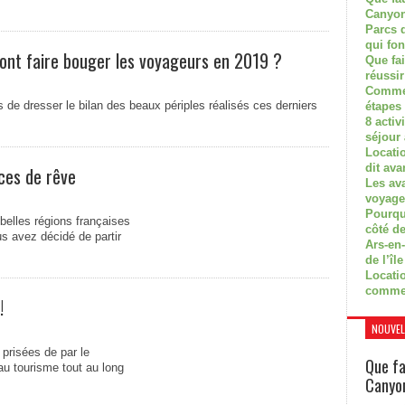
Canyon
Parcs d
qui fon
 vont faire bouger les voyageurs en 2019 ?
Que fa
réussi
Commen
s de dresser le bilan des beaux périples réalisés ces derniers
étapes 
8 activ
séjour
Locati
dit ava
ces de rêve
Les av
voyage
Pourquo
belles régions françaises
côté de
us avez décidé de partir
Ars-en-
de l’île
Locatio
comme
!
NOUVEL
 prisées de par le
Que fa
au tourisme tout au long
Canyon