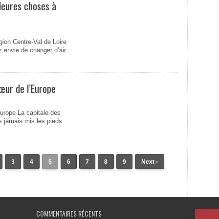
lleures choses à
ion Centre-Val de Loire
z envie de changer d’air
cœur de l’Europe
Europe La capitale des
is jamais mis les pieds.
3
4
5
6
7
8
9
Next ›
COMMENTAIRES RÉCENTS