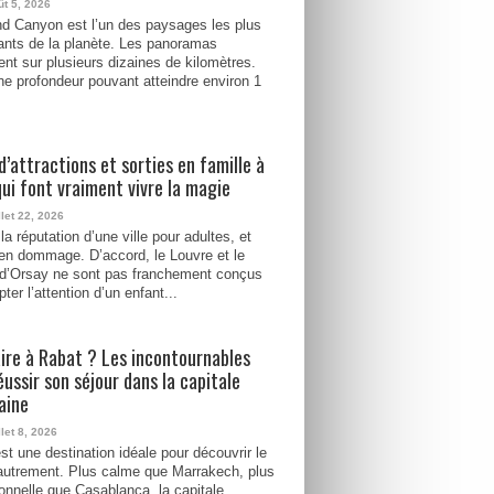
ût 5, 2026
d Canyon est l’un des paysages les plus
ants de la planète. Les panoramas
ent sur plusieurs dizaines de kilomètres.
e profondeur pouvant atteindre environ 1
d’attractions et sorties en famille à
qui font vraiment vivre la magie
llet 22, 2026
la réputation d’une ville pour adultes, et
ien dommage. D’accord, le Louvre et le
d’Orsay ne sont pas franchement conçus
ter l’attention d’un enfant...
ire à Rabat ? Les incontournables
éussir son séjour dans la capitale
aine
llet 8, 2026
st une destination idéale pour découvrir le
utrement. Plus calme que Marrakech, plus
tionnelle que Casablanca, la capitale