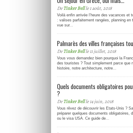
Un séjour en Grèce, oui mais…
De
Tinker Bell
le 1 août, 2018
Voilà enfin arrivée l’heure des vacances et t
: valises parfaitement rangées, planning en 
vue sur...
Palmarès des villes françaises tou
De
Tinker Bell
le 11 juillet, 2018
Vous vous demandez bien pourquoi la France
des touristes ? Tout simplement parce que no
histoire, notre architecture, notre...
Quels documents obligatoires po
?
De
Tinker Bell
le 14 juin, 2018
Vous rêvez de découvrir les Etats-Unis ? 
préparer quelques documents obligatoires, d
ou le visa USA. Ce guide de...