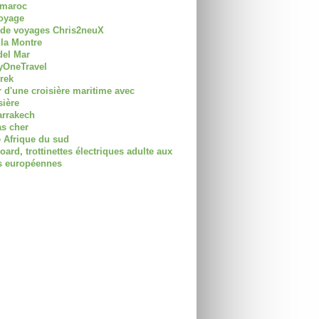
 maroc
oyage
 de voyages Chris2neuX
 la Montre
del Mar
OneTravel
trek
r d'une croisière maritime avec
sière
arrakech
as cher
 Afrique du sud
rd, trottinettes électriques adulte aux
 européennes