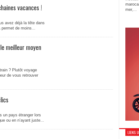
marocai
haines vacances !
mer,...
us avez déjà la tête dans
a permet de moins...
 le meilleur moyen
train ? Plutôt voyage
Peur de vous retrouver
lics
 un pays étranger lors
ue ou en n’ayant juste...
LIENS 