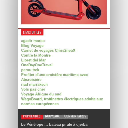
LIENS UTILES
agadir maroc
Blog Voyage
Carnet de voyages Chris2neuX
Contre la Montre
Lloret del Mar
OneDayOneTravel
perou trek
Profiter d'une croisière maritime avec
Abcroisière
riad marrakech
Vols pas cher
Voyage Afrique du sud
WegoBoard, trottinettes électriques adulte aux
normes européennes
POPULAIRES
NOUVEAUX
COMMENTAIRES
Le Pénélope … bateau pirate à djerba