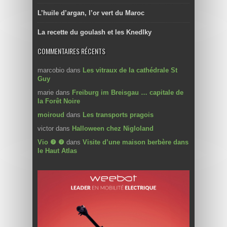
L’huile d’argan, l’or vert du Maroc
La recette du goulash et les Knedlky
COMMENTAIRES RÉCENTS
marcobio
dans
Les vitraux de la cathédrale St
Guy
marie
dans
Freiburg im Breisgau … capitale de
la Forêt Noire
moiroud
dans
Les transports pragois
victor
dans
Halloween chez Nigloland
Vio ❼ ❼
dans
Visite d’une maison berbère dans
le Haut Atlas