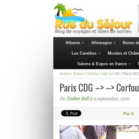
Albanie
Allemagne
Bases de
Les Caraïbes
Musées et Chât
Salons & Expos en france
Home
/
Grèce
/
Corfou
/
Cap sur l'île
/
Paris CDG
Paris CDG –> –> Corfou 
De
Tinker Bell
le 9 septembre, 2010
Pin It