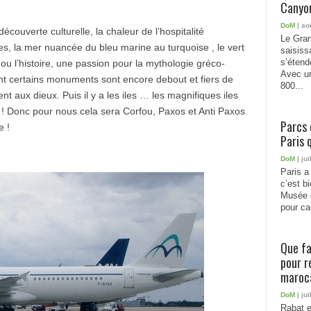
Canyon
DoM
| ao
écouverte culturelle, la chaleur de l’hospitalité
Le Gran
, la mer nuancée du bleu marine au turquoise , le vert
saisiss
s’étend
ou l’histoire, une passion pour la mythologie gréco-
Avec un
t certains monuments sont encore debout et fiers de
800...
nt aux dieux. Puis il y a les iles … les magnifiques iles
 ! Donc pour nous cela sera Corfou, Paxos et Anti Paxos
Parcs 
e !
Paris 
DoM
| jui
Paris a 
c’est b
Musée 
pour cap
Que fa
pour r
maroc
DoM
| jui
Rabat e