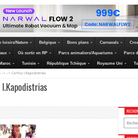
 loisirs/Nature
Belgique
Bons plans
Carnavals
Croa
eaux
Où sortir en RP
Parcs animaliers/Aquariums
Parcs d
Maroc
Tunisie
République Tchèque
Royaume Uni
Tu
 –> –> Corfou I.Kapodistrias
I.Kapodistrias
RECHE