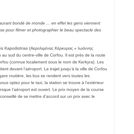
estaurant bondé de monde … en effet les gens viennent
se pour filmer et photographier le beau spectacle des
nnis Kapodistrias (Αερολιμένας Κέρκυρας « Ιωάννης
au sud du centre-ville de Corfou. Il est près de la route
orfou (connue localement sous le nom de Kerkyra). Les
ent devant l’aéroport. Le trajet jusqu’à la ville de Corfou
gare routière, les bus se rendent vers toutes les
vous optez pour le taxi, la station se trouve à l’extérieur
orsque l’aéroport est ouvert. Le prix moyen de la course
st conseillé de se mettre d’accord sur un prix avec le