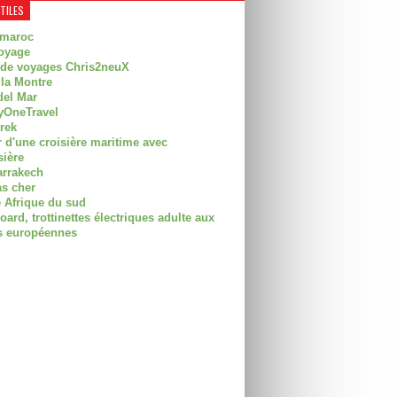
UTILES
 maroc
oyage
 de voyages Chris2neuX
 la Montre
del Mar
OneTravel
trek
r d'une croisière maritime avec
sière
arrakech
as cher
 Afrique du sud
rd, trottinettes électriques adulte aux
 européennes