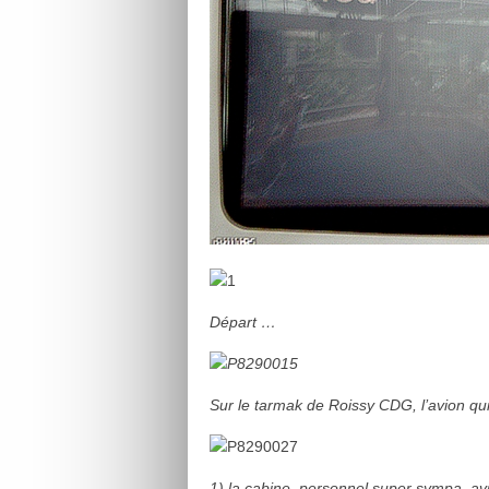
Départ …
Sur le tarmak de Roissy CDG, l’avion qui
1) la cabine, personnel super sympa, avi