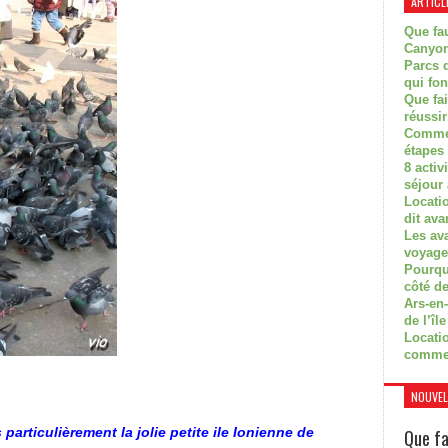
ARTICL
Que fau
Canyon
Parcs d
qui fon
Que fa
réussi
Commen
étapes 
8 activ
séjour
Locati
dit ava
Les av
voyage
Pourquo
côté de
Ars-en-
de l’île
Locatio
comme
NOUVEL
particulièrement la jolie petite ile Ionienne de
Que fa