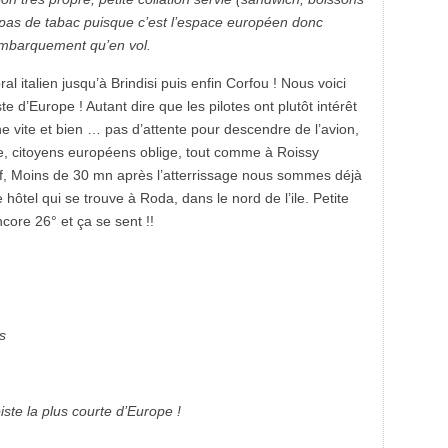
s pas de tabac puisque c’est l’espace européen donc
d’embarquement qu’en vol.
oral italien jusqu’à Brindisi puis enfin Corfou ! Nous voici
ste d’Europe ! Autant dire que les pilotes ont plutôt intérêt
ne vite et bien … pas d’attente pour descendre de l’avion,
, citoyens européens oblige, tout comme à Roissy
ef, Moins de 30 mn après l’atterrissage nous sommes déjà
 hôtel qui se trouve à Roda, dans le nord de l’ile. Petite
ncore 26° et ça se sent !!
s
ste la plus courte d’Europe !