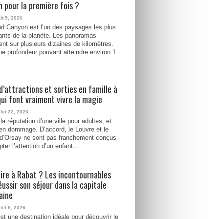
 pour la première fois ?
ût 5, 2026
d Canyon est l’un des paysages les plus
ants de la planète. Les panoramas
ent sur plusieurs dizaines de kilomètres.
e profondeur pouvant atteindre environ 1
d’attractions et sorties en famille à
qui font vraiment vivre la magie
llet 22, 2026
la réputation d’une ville pour adultes, et
ien dommage. D’accord, le Louvre et le
d’Orsay ne sont pas franchement conçus
ter l’attention d’un enfant...
ire à Rabat ? Les incontournables
éussir son séjour dans la capitale
aine
llet 8, 2026
st une destination idéale pour découvrir le