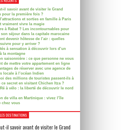
ES RÉCENTS
t-il savoir avant de visiter le Grand
 pour la première fois ?
’attractions et sorties en famille à Paris
t vraiment vivre la magie
ire à Rabat ? Les incontournables pour
r son séjour dans la capitale marocaine
t devenir hôtesse de l’air : quelles
suivre pour y arriver ?
ités à sensation à découvrir lors d’un
 à la montagne
on saisonnière : ce que personne ne vous
nt de mettre votre appartement en ligne
antages de réserver avec une agence de
s locale à l’océan Indien
i des millions de touristes passent-ils à
 ce secret en visitant Chichen Itza ?
Ré à vélo : la liberté de découvrir le nord
n de villa en Martinique : vivez l’île
 chez vous
LES DESTINATIONS
ut-il savoir avant de visiter le Grand