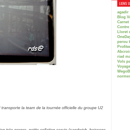
LIENS 
agadir
Blog V
Carnet
Contre
Lloret 
OneDay
perou 
Profite
Abcroi
riad m
Vols p
Voyage
WegoBoa
normes
 transporte la team de la tournée officielle du groupe U2
on très propre, petite collation servie (sandwich, boissons