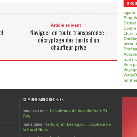
LIENS 
agadir
Blog V
Carnet
Article suivant →
Contre
el
Naviguer en toute transparence :
Lloret 
décryptage des tarifs d’un
OneDay
perou 
chauffeur privé
Profite
Abcroi
riad m
Vols p
Voyage
WegoBoa
normes
COMMENTAIRES RÉCENTS
marcobio
dans
Les vitraux de la cathédrale St
Guy
marie
dans
Freiburg im Breisgau … capitale de
la Forêt Noire