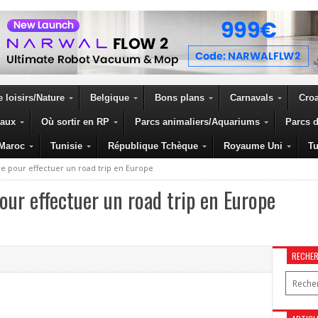
 loisirs/Nature
Belgique
Bons plans
Carnavals
Croa
eaux
Où sortir en RP
Parcs animaliers/Aquariums
Parcs d
Maroc
Tunisie
République Tchèque
Royaume Uni
Tu
re pour effectuer un road trip en Europe
pour effectuer un road trip en Europe
RECHE