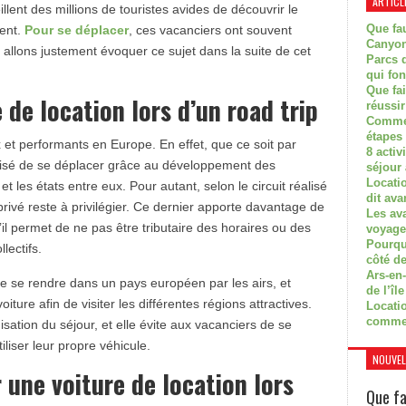
ARTICL
ent des millions de touristes avides de découvrir le
Que fau
nent.
Pour se déplacer
, ces vacanciers ont souvent
Canyon
 allons justement évoquer ce sujet dans la suite de cet
Parcs d
qui fon
Que fa
 de location lors d’un road trip
réussi
Commen
étapes 
t performants en Europe. En effet, que ce soit par
8 activ
z aisé de se déplacer grâce au développement des
séjour
Locati
et les états entre eux. Pour autant, selon le circuit réalisé
dit ava
 privé reste à privilégier. Ce dernier apporte davantage de
Les av
l permet de ne pas être tributaire des horaires ou des
voyage
Pourquo
lectifs.
côté de
Ars-en-
de se rendre dans un pays européen par les airs, et
de l’île
iture afin de visiter les différentes régions attractives.
Locatio
comme
isation du séjour, et elle évite aux vacanciers de se
iliser leur propre véhicule.
NOUVEL
une voiture de location lors
Que fa