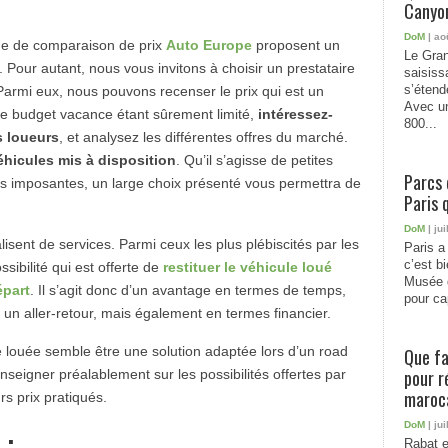
Canyon
DoM
| ao
me de comparaison de prix
Auto Europe
proposent un
Le Gran
 Pour autant, nous vous invitons à choisir un prestataire
saisiss
s’étend
Parmi eux, nous pouvons recenser le prix qui est un
Avec un
re budget vacance étant sûrement limité,
intéressez-
800...
s loueurs
, et analysez les différentes offres du marché.
hicules mis à disposition
. Qu’il s’agisse de petites
Parcs 
us imposantes, un large choix présenté vous permettra de
Paris 
DoM
| jui
isent de services. Parmi ceux les plus plébiscités par les
Paris a 
c’est b
sibilité qui est offerte de
restituer le véhicule loué
Musée 
épart
. Il s’agit donc d’un avantage en termes de temps,
pour cap
r un aller-retour, mais également en termes financier.
e louée semble être une solution adaptée lors d’un road
Que fa
pour r
enseigner préalablement sur les possibilités offertes par
maroc
rs prix pratiqués.
DoM
| jui
 :
Rabat e