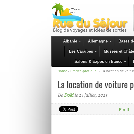
Albanie
Allemagne
Bases de
Les Caraïbes
Musées et Chât
Salons & Expos en france
Home
/
Pratico-pratique !
/
La location de voitu
La location de voiture 
De
DoM
le 24 juillet, 2023
Pin It