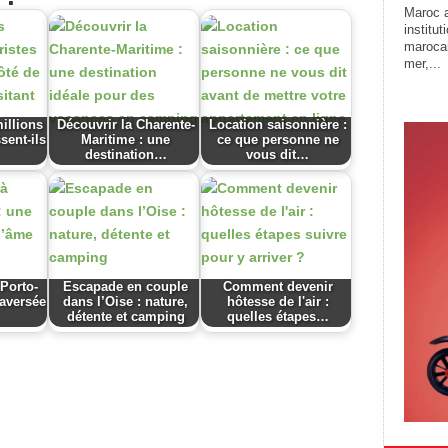
Maroc a
institu
marocai
mer,...
illions
Découvrir la Charente-
Location saisonnière :
sent-ils
Maritime : une
ce que personne ne
destination…
vous dit…
 Porto-
Escapade en couple
Comment devenir
raversée
dans l’Oise : nature,
hôtesse de l'air :
détente et camping
quelles étapes…