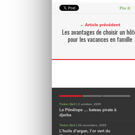
Pin It
← Article précédent
Les avantages de choisir un hôt
pour les vacances en famille
POPULAIRES
NOUVEAUX
COMMENTAIRES
Tinker Bell
| 2 octobre, 2009
Le Pénélope … bateau pirate à
djerba
Tinker Bell
| 26 novembre, 2009
L’huile d’argan, l’or vert du