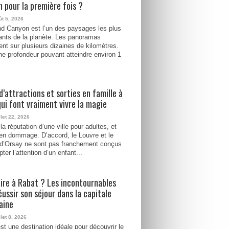
 pour la première fois ?
ût 5, 2026
d Canyon est l’un des paysages les plus
ants de la planète. Les panoramas
ent sur plusieurs dizaines de kilomètres.
e profondeur pouvant atteindre environ 1
d’attractions et sorties en famille à
qui font vraiment vivre la magie
llet 22, 2026
la réputation d’une ville pour adultes, et
ien dommage. D’accord, le Louvre et le
d’Orsay ne sont pas franchement conçus
ter l’attention d’un enfant...
ire à Rabat ? Les incontournables
éussir son séjour dans la capitale
aine
llet 8, 2026
st une destination idéale pour découvrir le