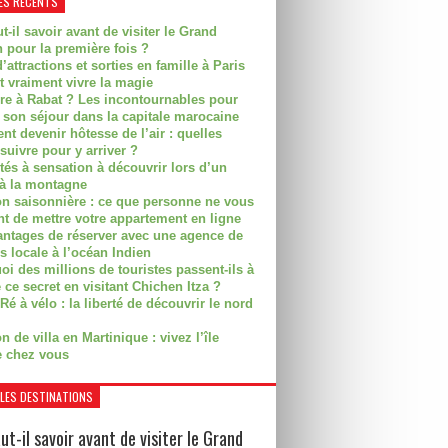
ES RÉCENTS
t-il savoir avant de visiter le Grand
 pour la première fois ?
’attractions et sorties en famille à Paris
t vraiment vivre la magie
ire à Rabat ? Les incontournables pour
r son séjour dans la capitale marocaine
t devenir hôtesse de l’air : quelles
suivre pour y arriver ?
ités à sensation à découvrir lors d’un
 à la montagne
on saisonnière : ce que personne ne vous
nt de mettre votre appartement en ligne
antages de réserver avec une agence de
s locale à l’océan Indien
i des millions de touristes passent-ils à
 ce secret en visitant Chichen Itza ?
Ré à vélo : la liberté de découvrir le nord
n de villa en Martinique : vivez l’île
 chez vous
LES DESTINATIONS
ut-il savoir avant de visiter le Grand