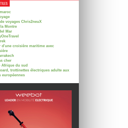
UTILES
 maroc
oyage
 de voyages Chris2neuX
 la Montre
del Mar
OneTravel
trek
r d'une croisière maritime avec
sière
arrakech
as cher
 Afrique du sud
rd, trottinettes électriques adulte aux
 européennes