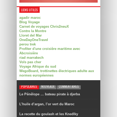
LIENS UTILES
agadir maroc
Blog Voyage
Carnet de voyages Chris2neuX
Contre la Montre
Lloret del Mar
OneDayOneTravel
perou trek
Profiter d'une croisière maritime avec
Abcroisière
riad marrakech
Vols pas cher
Voyage Afrique du sud
WegoBoard, trottinettes électriques adulte aux
normes européennes
POPULAIRES
NOUVEAUX
COMMENTAIRES
Le Pénélope … bateau pirate à djerba
L’huile d’argan, l’or vert du Maroc
La recette du goulash et les Knedlky