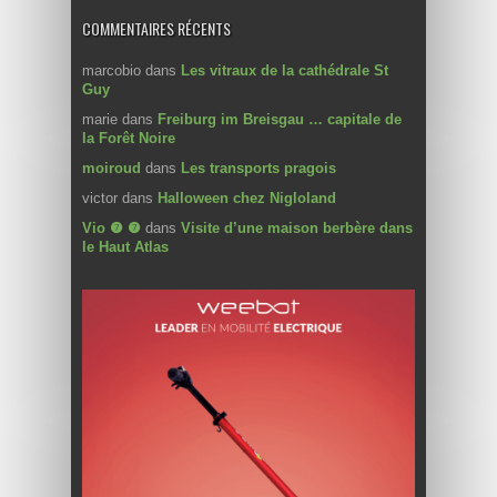
COMMENTAIRES RÉCENTS
marcobio
dans
Les vitraux de la cathédrale St
Guy
marie
dans
Freiburg im Breisgau … capitale de
la Forêt Noire
moiroud
dans
Les transports pragois
victor
dans
Halloween chez Nigloland
Vio ❼ ❼
dans
Visite d’une maison berbère dans
le Haut Atlas