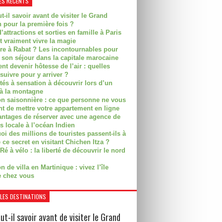
ES RÉCENTS
t-il savoir avant de visiter le Grand
 pour la première fois ?
’attractions et sorties en famille à Paris
t vraiment vivre la magie
ire à Rabat ? Les incontournables pour
r son séjour dans la capitale marocaine
t devenir hôtesse de l’air : quelles
suivre pour y arriver ?
ités à sensation à découvrir lors d’un
 à la montagne
on saisonnière : ce que personne ne vous
nt de mettre votre appartement en ligne
antages de réserver avec une agence de
s locale à l’océan Indien
i des millions de touristes passent-ils à
 ce secret en visitant Chichen Itza ?
Ré à vélo : la liberté de découvrir le nord
n de villa en Martinique : vivez l’île
 chez vous
LES DESTINATIONS
ut-il savoir avant de visiter le Grand