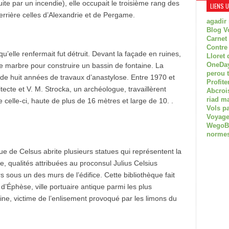
uite par un incendie), elle occupait le troisième rang des
LIENS 
rrière celles d’Alexandrie et de Pergame.
agadir
Blog V
Carnet
Contre
u’elle renfermait fut détruit. Devant la façade en ruines,
Lloret 
OneDay
e marbre pour construire un bassin de fontaine. La
perou 
t de huit années de travaux d’anastylose. Entre 1970 et
Profite
tecte et V. M. Strocka, un archéologue, travaillèrent
Abcroi
riad m
elle-ci, haute de plus de 16 mètres et large de 10. .
Vols p
Voyage
WegoBoa
normes
ue de Celsus abrite plusieurs statues qui représentent la
nce, qualités attribuées au proconsul Julius Celsius
 sous un des murs de l’édifice. Cette bibliothèque fait
’Éphèse, ville portuaire antique parmi les plus
aine, victime de l’enlisement provoqué par les limons du