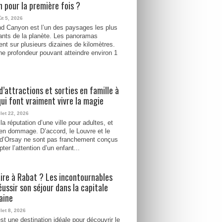
 pour la première fois ?
ût 5, 2026
d Canyon est l’un des paysages les plus
ants de la planète. Les panoramas
ent sur plusieurs dizaines de kilomètres.
e profondeur pouvant atteindre environ 1
d’attractions et sorties en famille à
qui font vraiment vivre la magie
llet 22, 2026
la réputation d’une ville pour adultes, et
ien dommage. D’accord, le Louvre et le
d’Orsay ne sont pas franchement conçus
ter l’attention d’un enfant...
ire à Rabat ? Les incontournables
éussir son séjour dans la capitale
aine
llet 8, 2026
st une destination idéale pour découvrir le