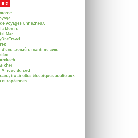
UTILES
 maroc
oyage
 de voyages Chris2neuX
 la Montre
del Mar
OneTravel
trek
r d'une croisière maritime avec
sière
arrakech
as cher
 Afrique du sud
rd, trottinettes électriques adulte aux
 européennes