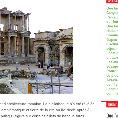
ARTICL
Que fau
Canyon
Parcs d
qui fon
Que fa
réussi
Commen
étapes 
8 activ
séjour
Locati
dit ava
Les av
voyage
Pourquo
côté de
Ars-en-
de l’île
Locatio
comme
t d’architecture romaine. La bibliothèque n’a été révélée
NOUVEL
emblématique et fierté de la cité au
II
e
siècle après J.-
Que fa
puisqu’il figure sur certains billets de banque turcs.