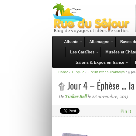
Albanie
Allemagne
Bases de
Les Caraïbes
Musées et Chât
Salons & Expos en france
Home
/
Turquie
/
Circuit Istanbul/Antalya
/
۩ Jou
۩ Jour 4 – Éphèse … la 
De
Tinker Bell
le 26 novembre, 2013
Pin It