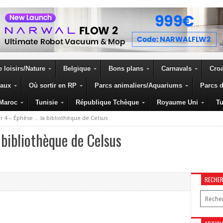
 loisirs/Nature
Belgique
Bons plans
Carnavals
Croa
eaux
Où sortir en RP
Parcs animaliers/Aquariums
Parcs d
Maroc
Tunisie
République Tchèque
Royaume Uni
Tu
r 4 – Éphèse … la bibliothèque de Celsus
bibliothèque de Celsus
RECHE