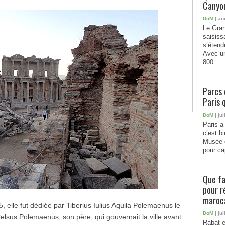
Canyon
DoM
| ao
Le Gran
saisiss
s’étend
Avec un
800...
Parcs 
Paris 
DoM
| jui
Paris a 
c’est b
Musée 
pour cap
Que fa
pour r
maroc
5, elle fut dédiée par Tiberius Iulius Aquila Polemaenus le
DoM
| jui
 Celsus Polemaenus, son père, qui gouvernait la ville avant
Rabat e