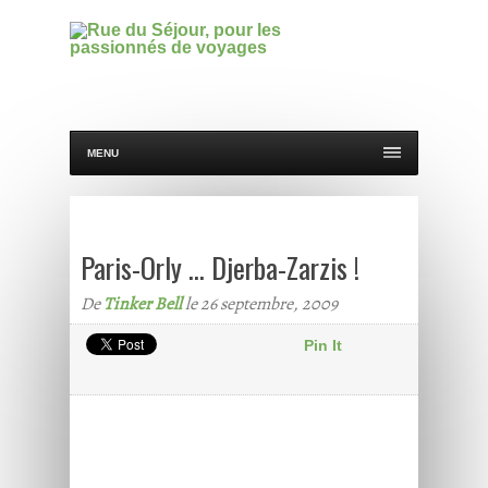
MENU
Paris-Orly … Djerba-Zarzis !
De
Tinker Bell
le 26 septembre, 2009
Pin It