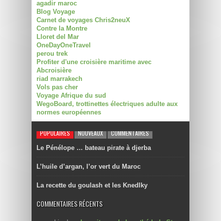
agadir maroc
Blog Voyage
Carnet de voyages Chris2neuX
Contre la Montre
Lloret del Mar
OneDayOneTravel
perou trek
Profiter d'une croisière maritime avec
Abcroisière
riad marrakech
Vols pas cher
Voyage Afrique du sud
WegoBoard, trottinettes électriques adulte aux
normes européennes
POPULAIRES
NOUVEAUX
COMMENTAIRES
Le Pénélope … bateau pirate à djerba
L’huile d’argan, l’or vert du Maroc
La recette du goulash et les Knedlky
COMMENTAIRES RÉCENTS