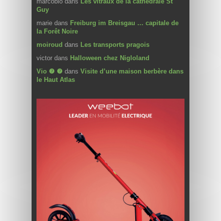
marcobio
dans
Les vitraux de la cathédrale St
Guy
marie
dans
Freiburg im Breisgau … capitale de
la Forêt Noire
moiroud
dans
Les transports pragois
victor
dans
Halloween chez Nigloland
Vio ❼ ❼
dans
Visite d’une maison berbère dans
le Haut Atlas