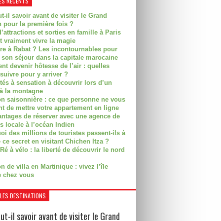
ES RÉCENTS
t-il savoir avant de visiter le Grand
 pour la première fois ?
’attractions et sorties en famille à Paris
t vraiment vivre la magie
ire à Rabat ? Les incontournables pour
r son séjour dans la capitale marocaine
t devenir hôtesse de l’air : quelles
suivre pour y arriver ?
ités à sensation à découvrir lors d’un
 à la montagne
on saisonnière : ce que personne ne vous
nt de mettre votre appartement en ligne
antages de réserver avec une agence de
s locale à l’océan Indien
i des millions de touristes passent-ils à
 ce secret en visitant Chichen Itza ?
Ré à vélo : la liberté de découvrir le nord
n de villa en Martinique : vivez l’île
 chez vous
LES DESTINATIONS
ut-il savoir avant de visiter le Grand