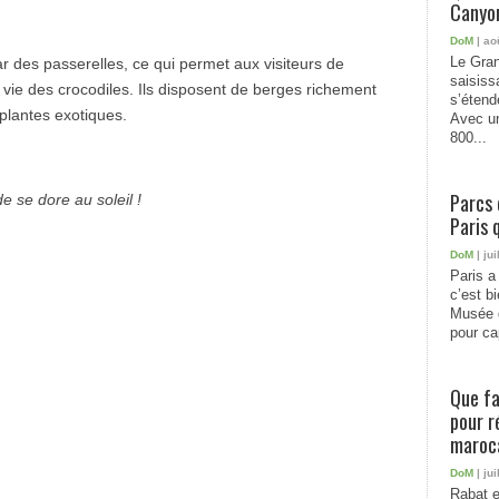
Canyon
DoM
| ao
Le Gran
ar des passerelles, ce qui permet aux visiteurs de
saisiss
vie des crocodiles. Ils disposent de berges richement
s’étend
plantes exotiques.
Avec un
800...
Parcs 
e se dore au soleil !
Paris 
DoM
| jui
Paris a 
c’est b
Musée 
pour cap
Que fa
pour r
maroc
DoM
| jui
Rabat e