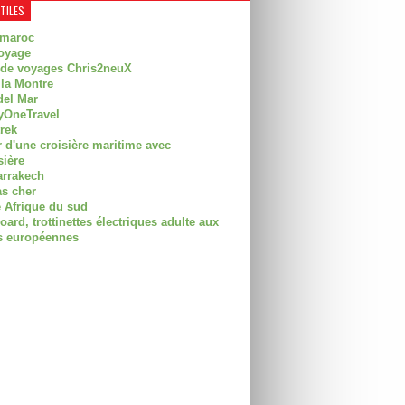
UTILES
 maroc
oyage
 de voyages Chris2neuX
 la Montre
del Mar
OneTravel
trek
r d'une croisière maritime avec
sière
arrakech
as cher
 Afrique du sud
rd, trottinettes électriques adulte aux
 européennes