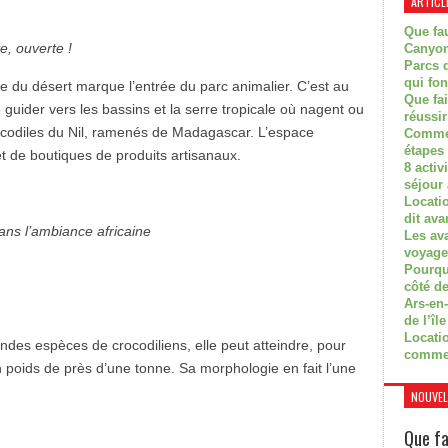
ARTICL
Que fau
e, ouverte !
Canyon
Parcs d
qui fon
re du désert marque l’entrée du parc animalier. C’est au
Que fa
 guider vers les bassins et la serre tropicale où nagent ou
réussi
rocodiles du Nil, ramenés de Madagascar. L’espace
Commen
étapes 
et de boutiques de produits artisanaux.
8 activ
séjour
Locati
dit ava
dans l’ambiance africaine
Les av
voyage
Pourquo
côté de
Ars-en-
de l’île
Locatio
andes espèces de crocodiliens, elle peut atteindre, pour
comme
 poids de près d’une tonne. Sa morphologie en fait l’une
NOUVEL
Que fa