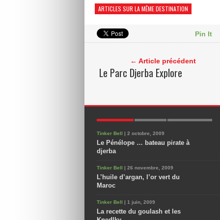
ARTICLES SUR LA MÊME DESTINATION
Pin It
← Article précédent
Le Parc Djerba Explore
POPULAIRES
NOUVEAUX
COMMENTAIRES
Tinker Bell
| 2 octobre, 2009
Le Pénélope … bateau pirate à
djerba
Tinker Bell
| 26 novembre, 2009
L’huile d’argan, l’or vert du
Maroc
Tinker Bell
| 1 juin, 2009
La recette du goulash et les
Knedlky