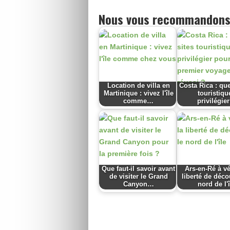
Nous vous recommandons
Location de villa en
Costa Rica : que
Martinique : vivez l'île
touristiqu
comme…
privilégie
Que faut-il savoir avant
Ars-en-Ré à vé
de visiter le Grand
liberté de déco
Canyon…
nord de l'î