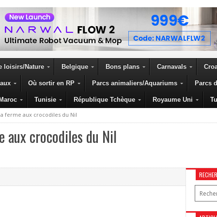
 loisirs/Nature
Belgique
Bons plans
Carnavals
Croa
eaux
Où sortir en RP
Parcs animaliers/Aquariums
Parcs d
Maroc
Tunisie
République Tchèque
Royaume Uni
Tu
la ferme aux crocodiles du Nil
e aux crocodiles du Nil
RECHE