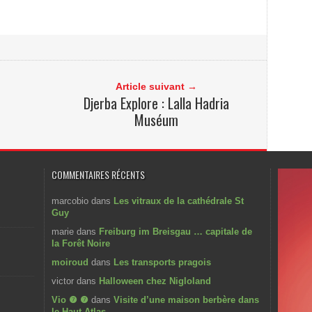
Article suivant →
Djerba Explore : Lalla Hadria
Muséum
COMMENTAIRES RÉCENTS
marcobio
dans
Les vitraux de la cathédrale St
Guy
marie
dans
Freiburg im Breisgau … capitale de
la Forêt Noire
moiroud
dans
Les transports pragois
victor
dans
Halloween chez Nigloland
Vio ❼ ❼
dans
Visite d’une maison berbère dans
le Haut Atlas