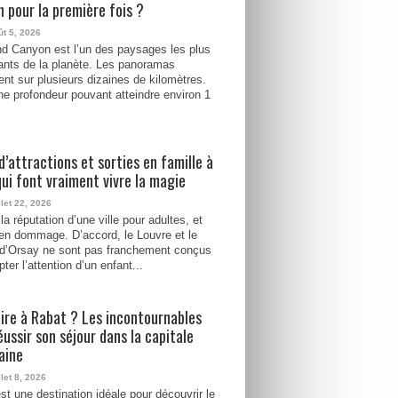
 pour la première fois ?
ût 5, 2026
d Canyon est l’un des paysages les plus
ants de la planète. Les panoramas
ent sur plusieurs dizaines de kilomètres.
e profondeur pouvant atteindre environ 1
d’attractions et sorties en famille à
qui font vraiment vivre la magie
llet 22, 2026
la réputation d’une ville pour adultes, et
ien dommage. D’accord, le Louvre et le
d’Orsay ne sont pas franchement conçus
ter l’attention d’un enfant...
ire à Rabat ? Les incontournables
éussir son séjour dans la capitale
aine
llet 8, 2026
st une destination idéale pour découvrir le