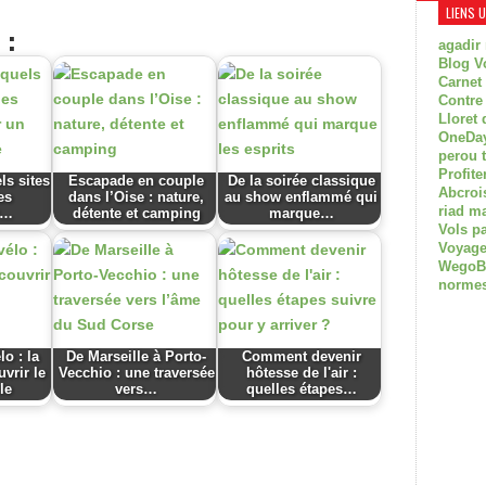
LIENS 
 :
agadir
Blog V
Carnet
Contre
Lloret 
OneDay
perou 
Profite
ls sites
Escapade en couple
De la soirée classique
Abcroi
es
dans l’Oise : nature,
au show enflammé qui
riad m
r…
détente et camping
marque…
Vols p
Voyage
WegoBoa
normes
lo : la
De Marseille à Porto-
Comment devenir
uvrir le
Vecchio : une traversée
hôtesse de l'air :
le
vers…
quelles étapes…