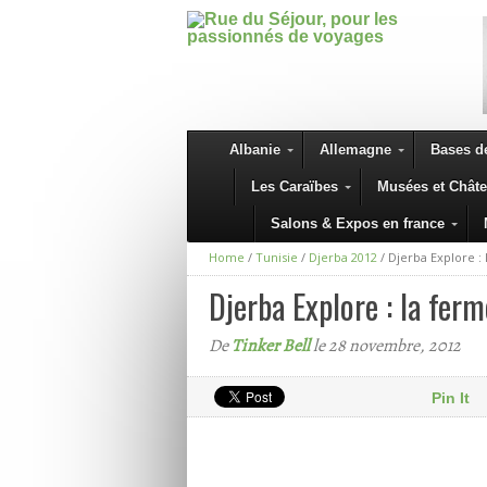
Albanie
Allemagne
Bases de
Les Caraïbes
Musées et Chât
Salons & Expos en france
Home
/
Tunisie
/
Djerba 2012
/
Djerba Explore : 
Djerba Explore : la ferm
De
Tinker Bell
le 28 novembre, 2012
Pin It