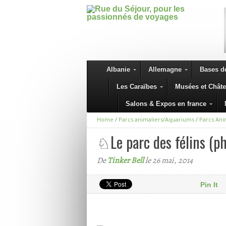
Albanie
Allemagne
Bases de
Les Caraïbes
Musées et Chât
Salons & Expos en france
Home
/
Parcs animaliers/Aquariums
/
Parcs Ani
♘Le parc des félins (p
De
Tinker Bell
le 26 mai, 2014
Pin It