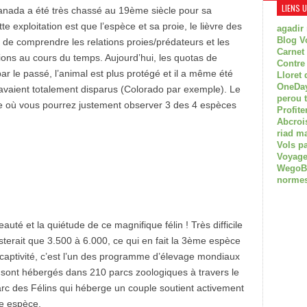
LIENS 
Canada a été très chassé au 19ème siècle pour sa
e exploitation est que l’espèce et sa proie, le lièvre des
agadir
Blog V
s de comprendre les relations proies/prédateurs et les
Carnet
ons au cours du temps. Aujourd’hui, les quotas de
Contre
r le passé, l’animal est plus protégé et il a même été
Lloret 
OneDay
s avaient totalement disparus (Colorado par exemple). Le
perou 
de où vous pourrez justement observer 3 des 4 espèces
Profite
Abcroi
riad m
Vols p
Voyage
WegoBoa
normes
auté et la quiétude de ce magnifique félin ! Très difficile
isterait que 3.500 à 6.000, ce qui en fait la 3ème espèce
captivité, c’est l’un des programme d’élevage mondiaux
 sont hébergés dans 210 parcs zoologiques à travers le
arc des Félins qui héberge un couple soutient activement
te espèce.