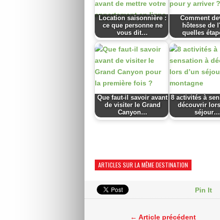
Location saisonnière :
Comment dev
ce que personne ne
hôtesse de l'
vous dit…
quelles éta
Que faut-il savoir avant
8 activités à se
de visiter le Grand
découvrir lor
Canyon…
séjour…
ARTICLES SUR LA MÊME DESTINATION
Pin It
← Article précédent