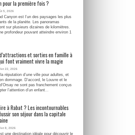
 pour la première fois ?
ût 5, 2026
d Canyon est l’un des paysages les plus
ants de la planète. Les panoramas
ent sur plusieurs dizaines de kilomètres.
e profondeur pouvant atteindre environ 1
d’attractions et sorties en famille à
qui font vraiment vivre la magie
llet 22, 2026
la réputation d’une ville pour adultes, et
ien dommage. D’accord, le Louvre et le
d’Orsay ne sont pas franchement conçus
ter l’attention d’un enfant...
ire à Rabat ? Les incontournables
éussir son séjour dans la capitale
aine
llet 8, 2026
st une destination idéale pour découvrir le