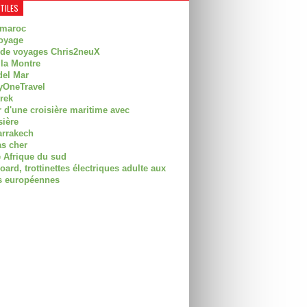
UTILES
 maroc
oyage
 de voyages Chris2neuX
 la Montre
del Mar
OneTravel
trek
r d'une croisière maritime avec
sière
arrakech
as cher
 Afrique du sud
rd, trottinettes électriques adulte aux
 européennes