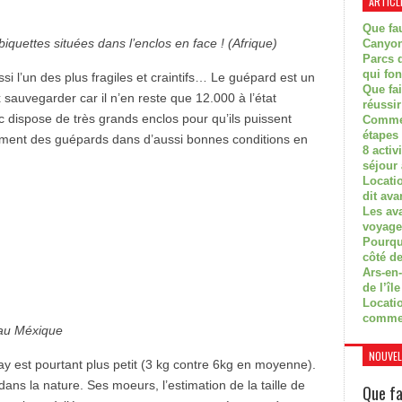
ARTICL
Que fau
iquettes situées dans l’enclos en face ! (Afrique)
Canyon
Parcs d
qui fon
ssi l’un des plus fragiles et craintifs… Le guépard est un
Que fa
ix sauvegarder car il n’en reste que 12.000 à l’état
réussi
dispose de très grands enclos pour qu’ils puissent
Commen
étapes 
rement des guépards dans d’aussi bonnes conditions en
8 activ
séjour
Locati
dit ava
Les av
voyage
Pourquo
côté de
Ars-en-
de l’île
Locatio
comme
e au Méxique
NOUVEL
y est pourtant plus petit (3 kg contre 6kg en moyenne).
ans la nature. Ses moeurs, l’estimation de la taille de
Que fa