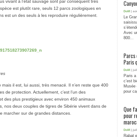
us vivant à l’état sauvage sont par conséquent très
Canyon
e espèce est plutôt rare, seuls 12 parcs zoologiques en
DoM
| ao
s est un des seuls à les reproduire régulièrement.
Le Gran
saisiss
s’étend
Avec un
800...
Parcs 
Paris 
DoM
| jui
res
Paris a 
c’est b
 mais il est, lui aussi, très menacé. Il n’en reste que 400
Musée 
pour cap
 de protection. Actuellement, c’est l’un des
t des plus prestigieux avec environ 450 animaux
s, nos deux couples de tigres de Sibérie vivent dans de
Que fa
de marcher sur de grandes distances.
pour r
maroc
DoM
| jui
Rabat e