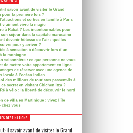
ES RÉCENTS
t-il savoir avant de visiter le Grand
 pour la première fois ?
’attractions et sorties en famille à Paris
t vraiment vivre la magie
ire à Rabat ? Les incontournables pour
r son séjour dans la capitale marocaine
t devenir hôtesse de l’air : quelles
suivre pour y arriver ?
ités à sensation à découvrir lors d’un
 à la montagne
on saisonnière : ce que personne ne vous
nt de mettre votre appartement en ligne
antages de réserver avec une agence de
s locale à l’océan Indien
i des millions de touristes passent-ils à
 ce secret en visitant Chichen Itza ?
Ré à vélo : la liberté de découvrir le nord
n de villa en Martinique : vivez l’île
 chez vous
LES DESTINATIONS
ut-il savoir avant de visiter le Grand