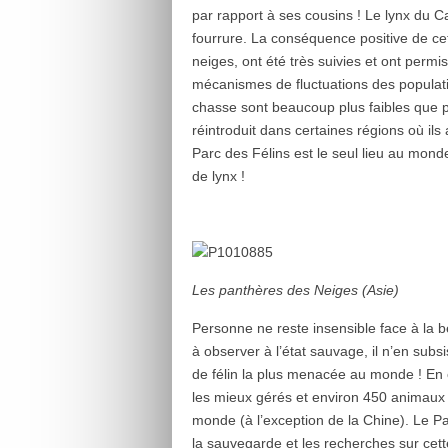
par rapport à ses cousins ! Le lynx du 
fourrure. La conséquence positive de cett
neiges, ont été très suivies et ont permi
mécanismes de fluctuations des populati
chasse sont beaucoup plus faibles que pa
réintroduit dans certaines régions où il
Parc des Félins est le seul lieu au mon
de lynx !
Les panthères des Neiges (Asie)
Personne ne reste insensible face à la be
à observer à l’état sauvage, il n’en subs
de félin la plus menacée au monde ! En 
les mieux gérés et environ 450 animaux
monde (à l’exception de la Chine). Le P
la sauvegarde et les recherches sur cet