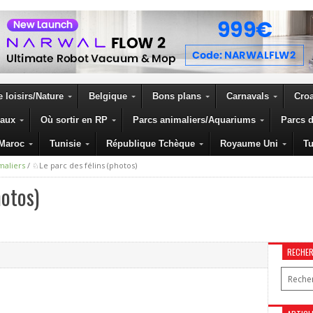
 loisirs/Nature
Belgique
Bons plans
Carnavals
Croa
eaux
Où sortir en RP
Parcs animaliers/Aquariums
Parcs d
Maroc
Tunisie
République Tchèque
Royaume Uni
Tu
maliers
/
♘Le parc des félins (photos)
hotos)
RECHE