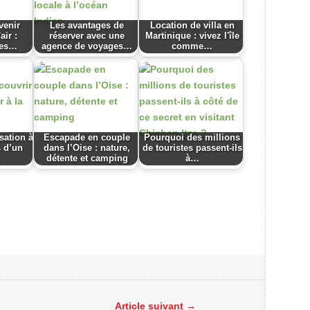
enir
Les avantages de
Location de villa en
air :
réserver avec une
Martinique : vivez l'île
pes…
agence de voyages…
comme…
nsation à
Escapade en couple
Pourquoi des millions
s d’un
dans l’Oise : nature,
de touristes passent-ils
détente et camping
à…
Article suivant →