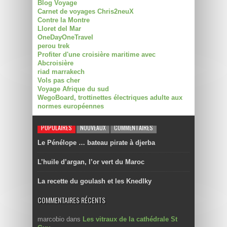
Blog Voyage
Carnet de voyages Chris2neuX
Contre la Montre
Lloret del Mar
OneDayOneTravel
perou trek
Profiter d'une croisière maritime avec
Abcroisière
riad marrakech
Vols pas cher
Voyage Afrique du sud
WegoBoard, trottinettes électriques adulte aux
normes européennes
POPULAIRES
NOUVEAUX
COMMENTAIRES
Le Pénélope … bateau pirate à djerba
L’huile d’argan, l’or vert du Maroc
La recette du goulash et les Knedlky
COMMENTAIRES RÉCENTS
marcobio
dans
Les vitraux de la cathédrale St