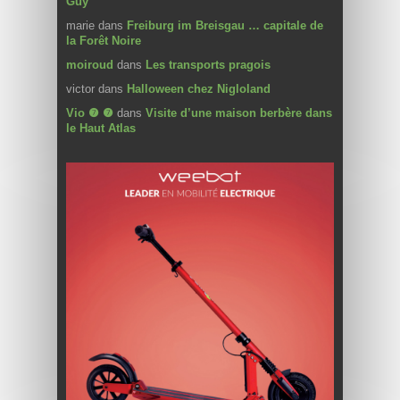
Guy
marie
dans
Freiburg im Breisgau … capitale de
la Forêt Noire
moiroud
dans
Les transports pragois
victor
dans
Halloween chez Nigloland
Vio ❼ ❼
dans
Visite d’une maison berbère dans
le Haut Atlas