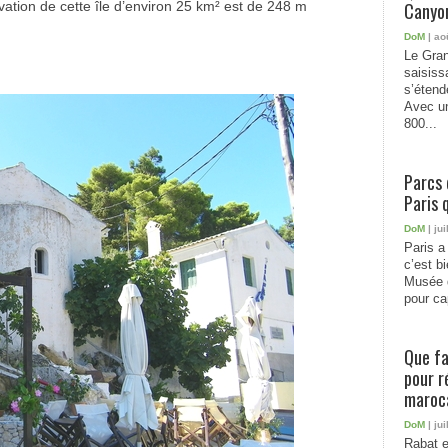
ation de cette île d’environ 25 km² est de 248 m
Canyon
DoM
| ao
Le Gran
saisiss
s’étend
Avec un
800...
Parcs 
Paris 
DoM
| jui
Paris a 
c’est b
Musée 
pour cap
Que fa
pour r
maroc
DoM
| jui
Rabat e