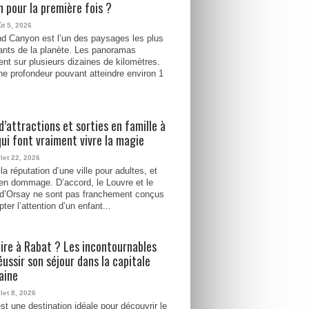
 pour la première fois ?
ût 5, 2026
d Canyon est l’un des paysages les plus
ants de la planète. Les panoramas
ent sur plusieurs dizaines de kilomètres.
e profondeur pouvant atteindre environ 1
d’attractions et sorties en famille à
qui font vraiment vivre la magie
llet 22, 2026
la réputation d’une ville pour adultes, et
ien dommage. D’accord, le Louvre et le
d’Orsay ne sont pas franchement conçus
ter l’attention d’un enfant...
ire à Rabat ? Les incontournables
éussir son séjour dans la capitale
aine
llet 8, 2026
st une destination idéale pour découvrir le