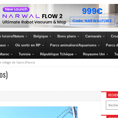
 loisirs/Nature
Belgique
Bons plans
Carnavals
Croa
eaux
Où sortir en RP
Parcs animaliers/Aquariums
Parcs d
Maroc
Tunisie
République Tchèque
Royaume Uni
Tu
e village de Gaios (Paxos)
os)
RECHE