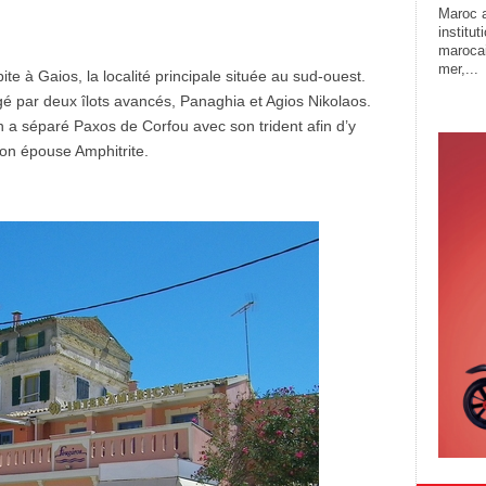
Maroc a
institu
marocai
mer,...
ite à Gaios, la localité principale située au sud-ouest.
gé par deux îlots avancés, Panaghia et Agios Nikolaos.
 a séparé Paxos de Corfou avec son trident afin d’y
son épouse Amphitrite.