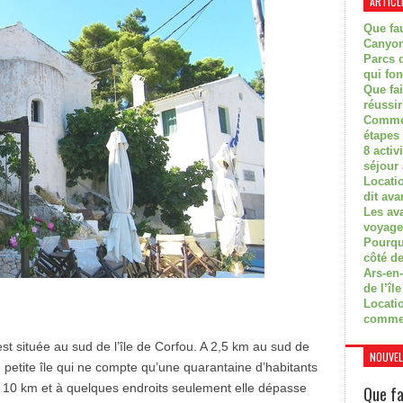
ARTICL
Que fau
Canyon
Parcs d
qui fon
Que fa
réussi
Commen
étapes 
8 activ
séjour
Locati
dit ava
Les av
voyage
Pourquo
côté de
Ars-en-
de l’île
Locatio
comme
 est située au sud de l’île de Corfou. A 2,5 km au sud de
NOUVEL
 petite île qui ne compte qu’une quarantaine d’habitants
 10 km et à quelques endroits seulement elle dépasse
Que fa