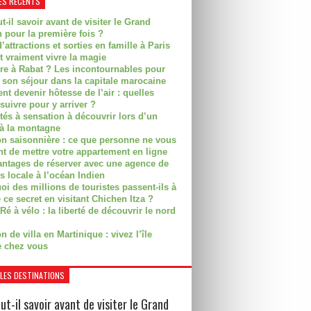
ES RÉCENTS
t-il savoir avant de visiter le Grand
 pour la première fois ?
’attractions et sorties en famille à Paris
t vraiment vivre la magie
ire à Rabat ? Les incontournables pour
r son séjour dans la capitale marocaine
t devenir hôtesse de l’air : quelles
suivre pour y arriver ?
ités à sensation à découvrir lors d’un
 à la montagne
on saisonnière : ce que personne ne vous
nt de mettre votre appartement en ligne
antages de réserver avec une agence de
s locale à l’océan Indien
i des millions de touristes passent-ils à
 ce secret en visitant Chichen Itza ?
Ré à vélo : la liberté de découvrir le nord
n de villa en Martinique : vivez l’île
 chez vous
LES DESTINATIONS
ut-il savoir avant de visiter le Grand