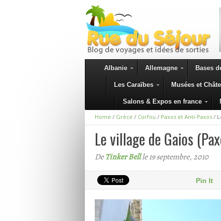
Albanie
Allemagne
Bases de
Les Caraïbes
Musées et Chât
Salons & Expos en france
Home
/
Grèce
/
Corfou
/
Paxos et Anti-Paxos
/
L
Le village de Gaios (Pax
De
Tinker Bell
le 19 septembre, 2010
Pin It