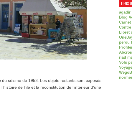
LIENS 
agadir
Blog V
Carnet
Contre
Lloret 
OneDay
perou 
Profite
Abcroi
riad m
Vols p
Voyage
WegoBoa
normes
 du séisme de 1953. Les objets restants sont exposés
istoire de l’île et la reconstitution de l’intérieur d’une