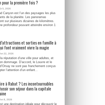
 pour la première fois ?
ût 5, 2026
d Canyon est l’un des paysages les plus
ants de la planète. Les panoramas
ent sur plusieurs dizaines de kilomètres.
e profondeur pouvant atteindre environ 1
d’attractions et sorties en famille à
qui font vraiment vivre la magie
llet 22, 2026
la réputation d’une ville pour adultes, et
ien dommage. D’accord, le Louvre et le
d’Orsay ne sont pas franchement conçus
ter l’attention d’un enfant...
ire à Rabat ? Les incontournables
éussir son séjour dans la capitale
aine
llet 8, 2026
st une destination idéale pour découvrir le