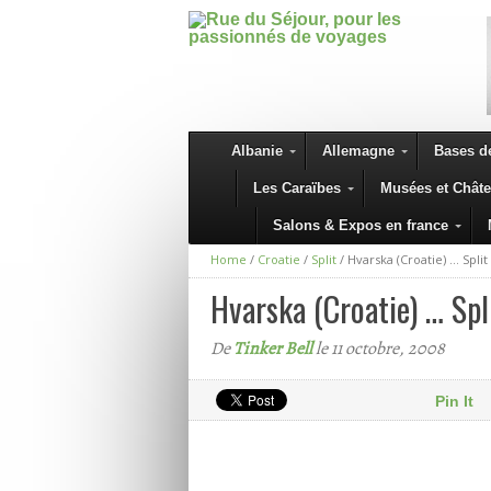
Albanie
Allemagne
Bases de
Les Caraïbes
Musées et Chât
Salons & Expos en france
Home
/
Croatie
/
Split
/
Hvarska (Croatie) … Split
Hvarska (Croatie) … Spl
De
Tinker Bell
le 11 octobre, 2008
Pin It