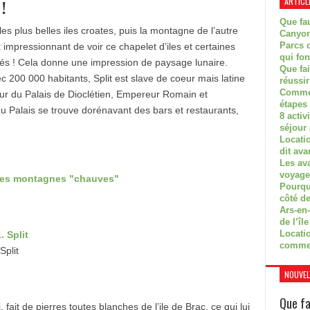
ARTICL
!
Que fau
les plus belles iles croates, puis la montagne de l’autre
Canyon
Parcs d
t impressionnant de voir ce chapelet d’iles et certaines
qui fon
és ! Cela donne une impression de paysage lunaire.
Que fa
ec 200 000 habitants, Split est slave de coeur mais latine
réussi
Commen
tour du Palais de Dioclétien, Empereur Romain et
étapes 
 du Palais se trouve dorénavant des bars et restaurants,
8 activ
séjour
Locati
dit ava
Les av
voyage
Pourquo
côté de
Ars-en-
de l’île
Locatio
comme
Split
NOUVEL
Que fa
, fait de pierres toutes blanches de l’ile de Brac, ce qui lui