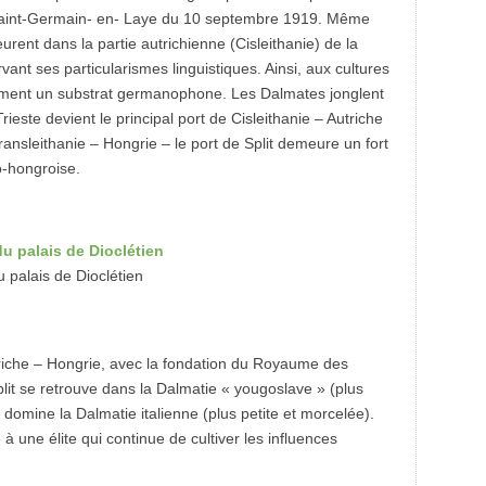
 Saint-Germain- en- Laye du 10 septembre 1919. Même
ent dans la partie autrichienne (Cisleithanie) de la
ant ses particularismes linguistiques. Ainsi, aux cultures
vement un substrat germanophone. Les Dalmates jonglent
 Trieste devient le principal port de Cisleithanie – Autriche
Transleithanie – Hongrie – le port de Split demeure un fort
o-hongroise.
 palais de Dioclétien
utriche – Hongrie, avec la fondation du Royaume des
lit se retrouve dans la Dalmatie « yougoslave » (plus
 domine la Dalmatie italienne (plus petite et morcelée).
 à une élite qui continue de cultiver les influences