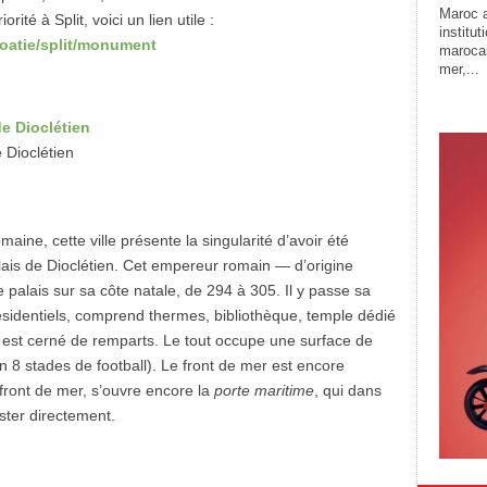
Maroc a
orité à Split, voici un lien utile :
institu
roatie/split/monument
marocai
mer,...
e Dioclétien
maine, cette ville présente la singularité d’avoir été
palais de Dioclétien. Cet empereur romain — d’origine
palais sur sa côte natale, de 294 à 305. Il y passe sa
 résidentiels, comprend thermes, bibliothèque, temple dédié
t est cerné de remparts. Le tout occupe une surface de
 8 stades de football). Le front de mer est encore
 front de mer, s’ouvre encore la
porte maritime
, qui dans
oster directement.