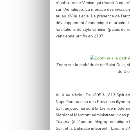
république de Venise qui réussit à contr
sur l’Adriatique. La menace des invasion
au au XVII
e
siècle. La présence de l’auto
développement économique et urbain. Le
habitations de style vénitien (palais du r
vénitienne prit fin en 1797.
Zoom sur la cathédrale de Saint Duje, sit
de Dio
Au XIXe siècle : De 1805 à 1813 Split ét
Napoléon au sein des Provinces illyrien
Split aujourd’hui sont la 1re rue moderne 
Maréchal Marmont administrateur des pr
Telegrin
(à l’époque télégraphe optique fr
Split et la Dalmatie intègrent l’ Empire 