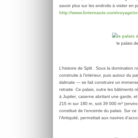
savoir plus sur les endroits à visiter en pri
http://www.linternaute.com/voyage/c
le palais d
L’histoire de Split . Sous la domination ro
construite à l’intérieur, puis autour du 
dalmate — se fait construire un immense 
retraite. Ce palais, outre les bâtiments
à Jupiter, caserne abritant une garde, e
215 m sur 180 m, soit 39 000 m² (environ
constitué de l’enceinte du palais. Sur ce
l’Antiquité, permettait aux navires d’acc