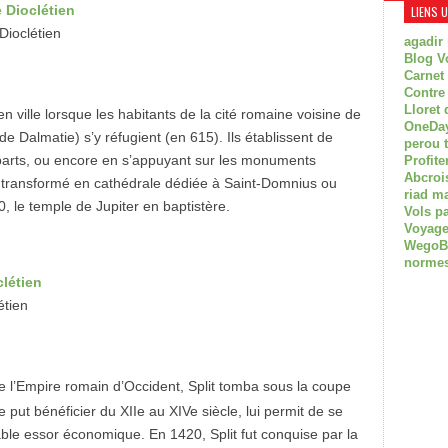
LIENS 
Dioclétien
agadir
Blog V
Carnet
Contre
Lloret 
 ville lorsque les habitants de la cité romaine voisine de
OneDay
e Dalmatie) s’y réfugient (en 615). Ils établissent de
perou 
arts, ou encore en s’appuyant sur les monuments
Profite
Abcroi
t transformé en cathédrale dédiée à Saint-Domnius ou
riad m
0, le temple de Jupiter en baptistère.
Vols p
Voyage
WegoBoa
normes
étien
e l’Empire romain d’Occident, Split tomba sous la coupe
 put bénéficier du XIIe au XIVe siècle, lui permit de se
le essor économique. En 1420, Split fut conquise par la