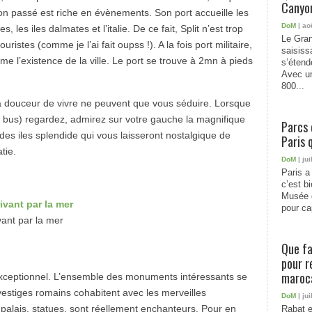
Canyon
on passé est riche en évènements. Son port accueille les
DoM
| ao
, les iles dalmates et l’italie. De ce fait, Split n’est trop
Le Gran
istes (comme je l’ai fait oupss !). A la fois port militaire,
saisiss
hme l’existence de la ville. Le port se trouve à 2mn à pieds
s’étend
Avec un
800...
 sa douceur de vivre ne peuvent que vous séduire. Lorsque
en bus) regardez, admirez sur votre gauche la magnifique
Parcs 
t des iles splendide qui vous laisseront nostalgique de
Paris 
atie.
DoM
| jui
Paris a 
c’est b
Musée 
pour cap
ivant par la mer
Que fa
pour r
maroc
t exceptionnel. L’ensemble des monuments intéressants se
vestiges romains cohabitent avec les merveilles
DoM
| jui
palais, statues, sont réellement enchanteurs. Pour en
Rabat e