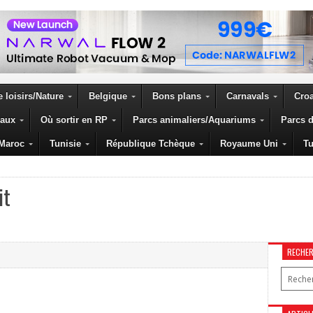
 loisirs/Nature
Belgique
Bons plans
Carnavals
Croa
eaux
Où sortir en RP
Parcs animaliers/Aquariums
Parcs d
Maroc
Tunisie
République Tchèque
Royaume Uni
Tu
it
RECHE