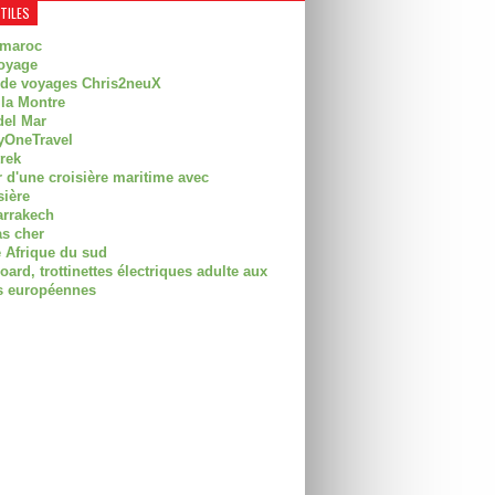
UTILES
 maroc
oyage
 de voyages Chris2neuX
 la Montre
del Mar
OneTravel
trek
r d'une croisière maritime avec
sière
arrakech
as cher
 Afrique du sud
rd, trottinettes électriques adulte aux
 européennes