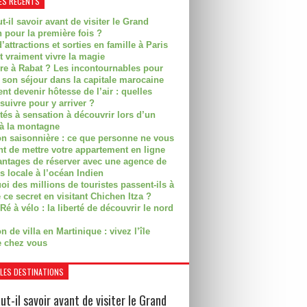
ES RÉCENTS
t-il savoir avant de visiter le Grand
 pour la première fois ?
’attractions et sorties en famille à Paris
t vraiment vivre la magie
ire à Rabat ? Les incontournables pour
r son séjour dans la capitale marocaine
t devenir hôtesse de l’air : quelles
suivre pour y arriver ?
ités à sensation à découvrir lors d’un
 à la montagne
on saisonnière : ce que personne ne vous
nt de mettre votre appartement en ligne
antages de réserver avec une agence de
s locale à l’océan Indien
i des millions de touristes passent-ils à
 ce secret en visitant Chichen Itza ?
Ré à vélo : la liberté de découvrir le nord
n de villa en Martinique : vivez l’île
 chez vous
LES DESTINATIONS
ut-il savoir avant de visiter le Grand