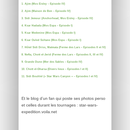
1. Ajim (Mos Eisley – Episode IV)
2. Ajim (Maison de Ben – Episode IV)
3. Sidi Jemour (Anchorhead, Mos Eisley – Episode IV)
4. Ksar Hadada (Mos Espa – Episode I)
5. Ksar Medenine (Mos Espa – Episode I)
6. Ksar Ouled Soltane (Mos Espa – Episode I)
7. Hôtel Sidi Driss, Matmata (Ferme des Lars – Episodes II et IV)
8. Nefta, Chott el-Jerid (Ferme des Lars – Episodes II, III et IV)
9. Grande Dune (Mer des Sables – Episode IV)
10. Chott el-Gharsa (Divers lieux – Episodes I et II)
11. Sidi Bouhlel (« Star Wars Canyon » – Episodes I et IV)
Et le blog d’un fan qui poste ses photos perso
et celles durant les tournages : star-wars-
expedition.voila.net