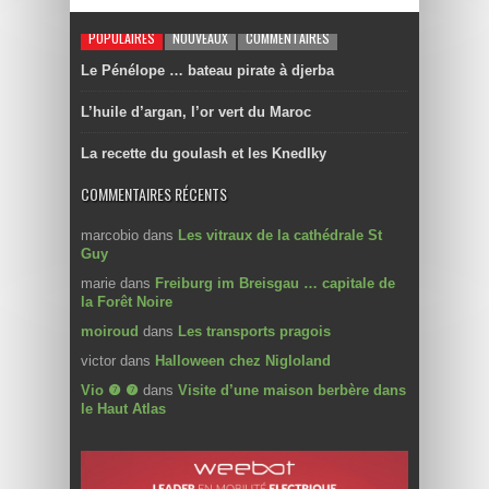
POPULAIRES
NOUVEAUX
COMMENTAIRES
Le Pénélope … bateau pirate à djerba
L’huile d’argan, l’or vert du Maroc
La recette du goulash et les Knedlky
COMMENTAIRES RÉCENTS
marcobio
dans
Les vitraux de la cathédrale St
Guy
marie
dans
Freiburg im Breisgau … capitale de
la Forêt Noire
moiroud
dans
Les transports pragois
victor
dans
Halloween chez Nigloland
Vio ❼ ❼
dans
Visite d’une maison berbère dans
le Haut Atlas