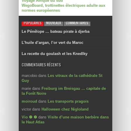
Voyage Afrique du sud
WegoBoard, trottinettes électriques adulte aux
normes européennes
POPULAIRES
NOUVEAUX
COMMENTAIRES
Le Pénélope … bateau pirate à djerba
L’huile d’argan, l’or vert du Maroc
La recette du goulash et les Knedlky
COMMENTAIRES RÉCENTS
marcobio
dans
Les vitraux de la cathédrale St
Guy
marie
dans
Freiburg im Breisgau … capitale de
la Forêt Noire
moiroud
dans
Les transports pragois
victor
dans
Halloween chez Nigloland
Vio ❼ ❼
dans
Visite d’une maison berbère dans
le Haut Atlas