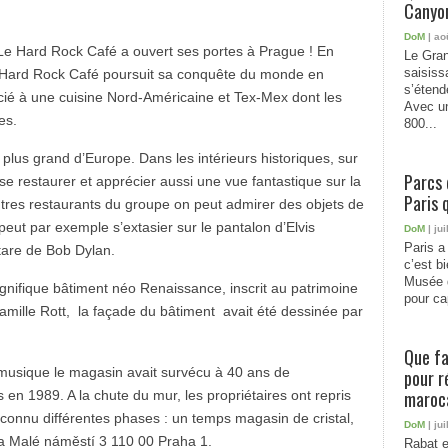
Canyon
DoM
| ao
 Le Hard Rock Café a ouvert ses portes à Prague ! En
Le Gran
saisiss
le Hard Rock Café poursuit sa conquête du monde en
s’étend
ié à une cuisine Nord-Américaine et Tex-Mex dont les
Avec un
es.
800...
lus grand d’Europe. Dans les intérieurs historiques, sur
Parcs 
e restaurer et apprécier aussi une vue fantastique sur la
Paris 
utres restaurants du groupe on peut admirer des objets de
peut par exemple s’extasier sur le pantalon d’Elvis
DoM
| jui
Paris a 
tare de Bob Dylan.
c’est b
Musée 
gnifique bâtiment néo Renaissance, inscrit au patrimoine
pour cap
amille Rott, la façade du bâtiment avait été dessinée par
Que fa
e musique le magasin avait survécu à 40 ans de
pour r
maroc
n 1989. A la chute du mur, les propriétaires ont repris
 connu différentes phases : un temps magasin de cristal,
DoM
| jui
tta Malé náměstí 3 110 00 Praha 1.
Rabat e