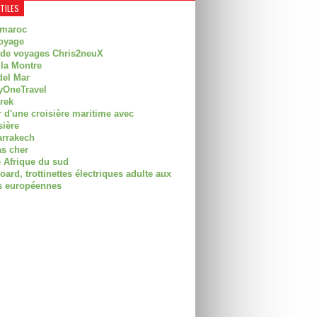
UTILES
 maroc
oyage
 de voyages Chris2neuX
 la Montre
del Mar
OneTravel
trek
r d'une croisière maritime avec
sière
arrakech
as cher
 Afrique du sud
rd, trottinettes électriques adulte aux
 européennes