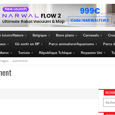
 loisirs/Nature
Belgique
Bons plans
Carnavals
Croa
eaux
Où sortir en RP
Parcs animaliers/Aquariums
Parcs d
Maroc
Tunisie
République Tchèque
Royaume Uni
Tu
 Prague … autrement
ment
RECHE