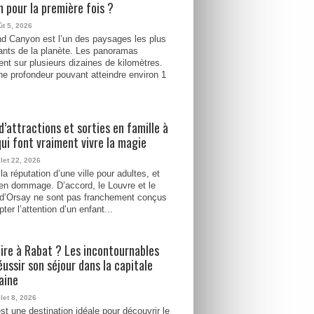
 pour la première fois ?
ût 5, 2026
d Canyon est l’un des paysages les plus
ants de la planète. Les panoramas
ent sur plusieurs dizaines de kilomètres.
e profondeur pouvant atteindre environ 1
d’attractions et sorties en famille à
qui font vraiment vivre la magie
llet 22, 2026
la réputation d’une ville pour adultes, et
ien dommage. D’accord, le Louvre et le
d’Orsay ne sont pas franchement conçus
ter l’attention d’un enfant...
ire à Rabat ? Les incontournables
éussir son séjour dans la capitale
aine
llet 8, 2026
st une destination idéale pour découvrir le