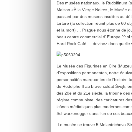
Des musées nationaux, le Rudolfinum (s
Maison «À la Vierge Noire», le Musée 
passant par des musées insolites au dé
torture (la collection réunit plus de 60
et la mort) … Prague nous étonne de jour
beau centre commercial d’ Europe ^^ si si
Hard Rock Café … devinez dans quelle vil
Le Musée des Figurines en Cire (Muzeu
d’expositions permanentes, notre équiva
personnalités marquantes de l’histoire t
de Rodolphe II au brave soldat Švejk, 
des 20
e
et du 21
e
siècle, la tribune des
régime communiste, des caricatures des 
icônes médiatiques plus modernes comme 
Schwarzenegger dans l’un de ses beaux 
Le musée se trouve 5 Melantrichova Str