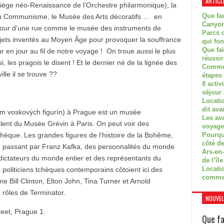
ARTICL
iège néo-Renaissance de l’Orchestre philarmonique), la
Que fau
du Communisme, le Musée des Arts décoratifs … en
Canyon
tour d’une rue comme le musée des instruments de
Parcs d
 objets inventés au Moyen Âge pour provoquer la souffrance
qui fon
Que fa
 en jour au fil de notre voyage ! On troue aussi le plus
réussi
, les pragois le disent ! Et le dernier né de la lignée des
Commen
le il se trouve ??
étapes 
8 activ
séjour
Locati
dit ava
m voskových figurín) à Prague est un musée
Les av
lent du Musée Grévin à Paris. On peut voir des
voyage
chèque. Les grandes figures de l’histoire de la Bohême,
Pourquo
côté de
en passant par Franz Kafka, des personnalités du monde
Ars-en-
 dictateurs du monde entier et des représentants du
de l’île
Locatio
politiciens tchèques contemporains côtoient ici des
comme
Bill Clinton, Elton John, Tina Turner et Arnold
rôles de Terminator.
NOUVEL
eet, Prague 1.
Que fa