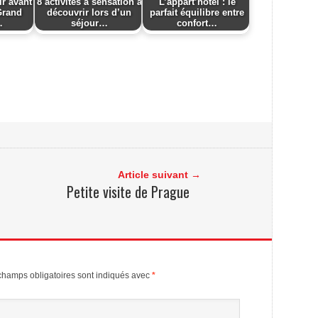
ir avant
8 activités à sensation à
L’appart’hôtel : le
 Grand
découvrir lors d’un
parfait équilibre entre
…
séjour…
confort…
Article suivant →
Petite visite de Prague
champs obligatoires sont indiqués avec
*