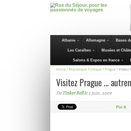
Albanie
Allemagne
Bases de
Les Caraïbes
Musées et Chât
Salons & Expos en france
Home
/
République Tchèque
/
Prague
/
Visitez
Visitez Prague … autre
De
Tinker Bell
le 2 juin, 2009
Pin It