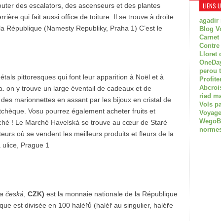
jouter des escalators, des ascenseurs et des plantes
LIENS 
ière qui fait aussi office de toiture. Il se trouve à droite
agadir
 la République (Namesty Republiky, Praha 1) C’est le
Blog V
Carnet
Contre
Lloret 
OneDay
perou 
tals pittoresques qui font leur apparition à Noël et à
Profite
Abcroi
 on y trouve un large éventail de cadeaux et de
riad m
des marionnettes en assant par les bijoux en cristal de
Vols p
 tchèque. Vosu pourrez également acheter fruits et
Voyage
WegoBoa
hé ! Le Marché Havelská se trouve au cœur de Staré
normes
eurs où se vendent les meilleurs produits et fleurs de la
 ulice, Prague 1
a česká
,
CZK)
est la monnaie nationale de la République
e est divisée en 100 haléřů (haléř au singulier, haléře