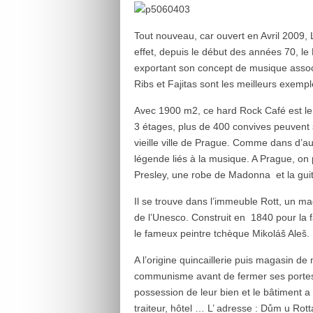
Tout nouveau, car ouvert en Avril 2009,
effet, depuis le début des années 70, 
exportant son concept de musique assoc
Ribs et Fajitas sont les meilleurs exempl
Avec 1900 m2, ce hard Rock Café est le p
3 étages, plus de 400 convives peuvent s
vieille ville de Prague. Comme dans d’a
légende liés à la musique. A Prague, on 
Presley, une robe de Madonna et la gui
Il se trouve dans l’immeuble Rott, un ma
de l’Unesco. Construit en 1840 pour la f
le fameux peintre tchèque Mikoláš Aleš.
A l’origine quincaillerie puis magasin d
communisme avant de fermer ses portes e
possession de leur bien et le bâtiment a
traiteur, hôtel … L’ adresse : Dům u Ro