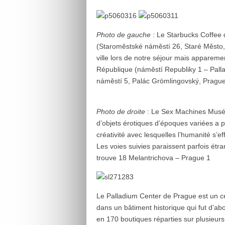
Photo de gauche
: Le Starbucks Coffee de
(Staroměstské náměstí 26, Staré Město, 
ville lors de notre séjour mais apparemen
République (
náměstí Republiky 1
– Pall
náměstí 5, Palác Grömlingovský, Prague
Photo de droite
: Le Sex Machines Muséu
d’objets érotiques d’époques variées a po
créativité avec lesquelles l’humanité s’ef
Les voies suivies paraissent parfois étr
trouve 18 Melantrichova – Prague 1
Le Palladium Center de Prague est un cen
dans un bâtiment historique qui fut d’a
en 170 boutiques réparties sur plusieur