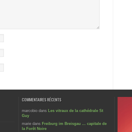
COMMENTAIRES RÉCENTS
marcobio
dans
Les vitraux de la cathédrale St
Guy
marie
dans
Freiburg im Breisgau … capitale de
la Forêt Noire