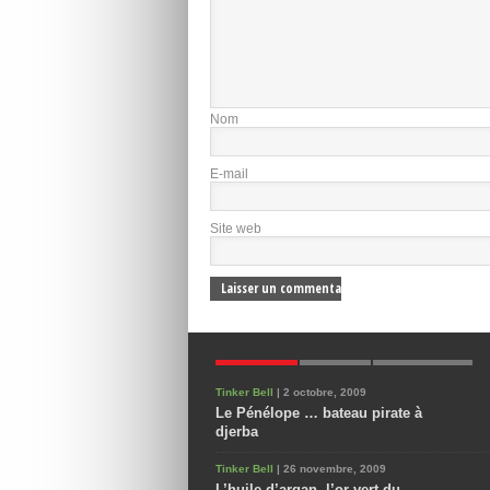
Nom
E-mail
Site web
POPULAIRES
NOUVEAUX
COMMENTAIRES
Tinker Bell
| 2 octobre, 2009
Le Pénélope … bateau pirate à
djerba
Tinker Bell
| 26 novembre, 2009
L’huile d’argan, l’or vert du