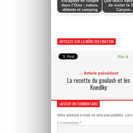
Escapade en couple
Que faut-il savo
dans l’Oise : nature,
de visiter le
détente et camping
Canyon
ARTICLES SUR LA MÊME DESTINATION
Pin It
← Article précédent
La recette du goulash et les
Knedlky
LAISSER UN COMMENTAIRE
Votre adresse e-mail ne sera pas publiée.
Les 
Commentaire
*