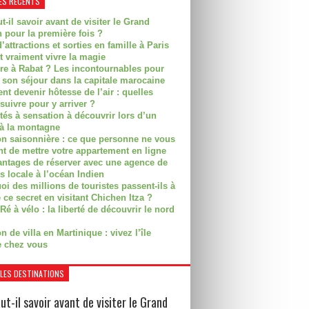
ES RÉCENTS
t-il savoir avant de visiter le Grand
 pour la première fois ?
’attractions et sorties en famille à Paris
t vraiment vivre la magie
ire à Rabat ? Les incontournables pour
r son séjour dans la capitale marocaine
t devenir hôtesse de l’air : quelles
suivre pour y arriver ?
ités à sensation à découvrir lors d’un
 à la montagne
on saisonnière : ce que personne ne vous
nt de mettre votre appartement en ligne
antages de réserver avec une agence de
s locale à l’océan Indien
i des millions de touristes passent-ils à
 ce secret en visitant Chichen Itza ?
Ré à vélo : la liberté de découvrir le nord
n de villa en Martinique : vivez l’île
 chez vous
LES DESTINATIONS
ut-il savoir avant de visiter le Grand