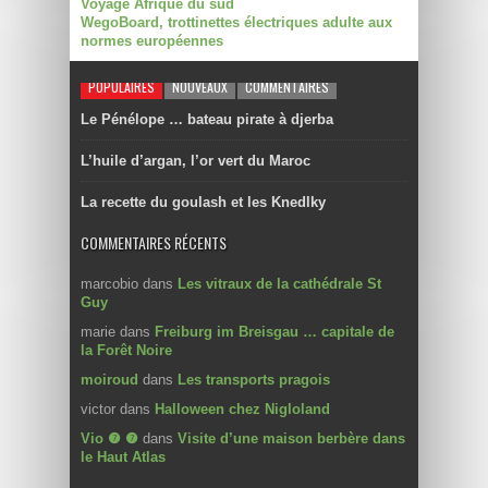
Voyage Afrique du sud
WegoBoard, trottinettes électriques adulte aux
normes européennes
POPULAIRES
NOUVEAUX
COMMENTAIRES
Le Pénélope … bateau pirate à djerba
L’huile d’argan, l’or vert du Maroc
La recette du goulash et les Knedlky
COMMENTAIRES RÉCENTS
marcobio
dans
Les vitraux de la cathédrale St
Guy
marie
dans
Freiburg im Breisgau … capitale de
la Forêt Noire
moiroud
dans
Les transports pragois
victor
dans
Halloween chez Nigloland
Vio ❼ ❼
dans
Visite d’une maison berbère dans
le Haut Atlas