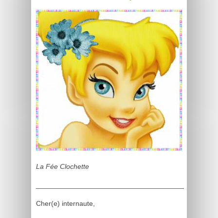
La Fée Clochette
______________________________________
Cher(e) internaute,