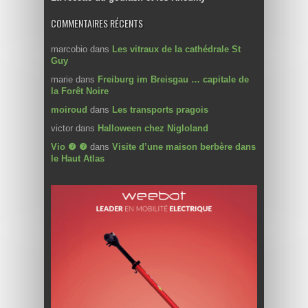
COMMENTAIRES RÉCENTS
marcobio
dans
Les vitraux de la cathédrale St
Guy
marie
dans
Freiburg im Breisgau … capitale de
la Forêt Noire
moiroud
dans
Les transports pragois
victor
dans
Halloween chez Nigloland
Vio ❼ ❼
dans
Visite d’une maison berbère dans
le Haut Atlas