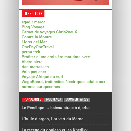
LIENS UTILES
agadir maroc
Blog Voyage
Carnet de voyages Chris2neuX
Contre la Montre
Lloret del Mar
OneDayOneTravel
perou trek
Profiter d'une croisière maritime avec
Abcroisière
riad marrakech
Vols pas cher
Voyage Afrique du sud
WegoBoard, trottinettes électriques adulte aux
normes européennes
POPULAIRES
NOUVEAUX
COMMENTAIRES
Le Pénélope … bateau pirate à djerba
L’huile d’argan, l’or vert du Maroc
La recette du goulash et les Knedlky