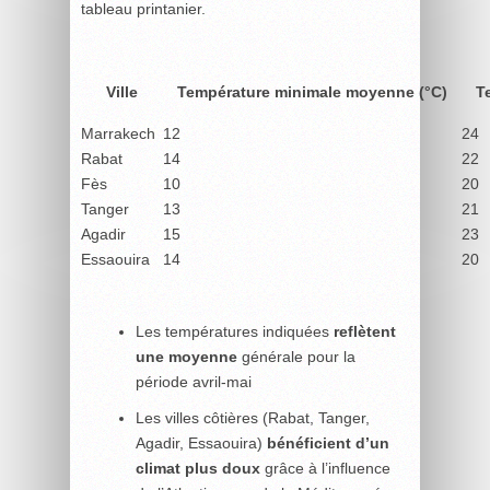
tableau printanier.
Ville
Température minimale moyenne (°C)
T
Marrakech
12
24
Rabat
14
22
Fès
10
20
Tanger
13
21
Agadir
15
23
Essaouira
14
20
Les températures indiquées
reflètent
une moyenne
générale pour la
période avril-mai
Les villes côtières (Rabat, Tanger,
Agadir, Essaouira)
bénéficient d’un
climat plus doux
grâce à l’influence