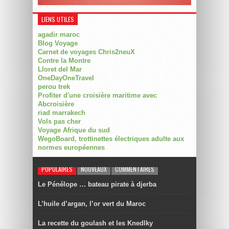
LIENS UTILES
agadir maroc
Blog Voyage
Carnet de voyages Chris2neuX
Contre la Montre
Lloret del Mar
OneDayOneTravel
perou trek
Profiter d'une croisière maritime avec
Abcroisière
riad marrakech
Vols pas cher
Voyage Afrique du sud
WegoBoard, trottinettes électriques adulte aux
normes européennes
POPULAIRES
NOUVEAUX
COMMENTAIRES
Le Pénélope … bateau pirate à djerba
L’huile d’argan, l’or vert du Maroc
La recette du goulash et les Knedlky