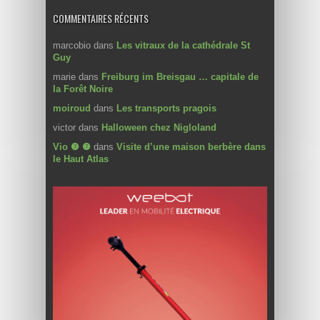
COMMENTAIRES RÉCENTS
marcobio
dans
Les vitraux de la cathédrale St
Guy
marie
dans
Freiburg im Breisgau … capitale de
la Forêt Noire
moiroud
dans
Les transports pragois
victor
dans
Halloween chez Nigloland
Vio ❼ ❼
dans
Visite d’une maison berbère dans
le Haut Atlas