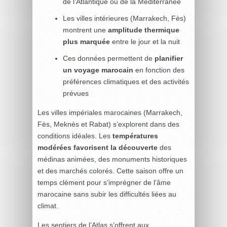
de l’Atlantique ou de la Méditerranée
Les villes intérieures (Marrakech, Fès)
montrent une
amplitude thermique
plus marquée
entre le jour et la nuit
Ces données permettent de
planifier
un voyage marocain
en fonction des
préférences climatiques et des activités
prévues
Les villes impériales marocaines (Marrakech,
Fès, Meknès et Rabat) s’explorent dans des
conditions idéales. Les
températures
modérées favorisent la découverte
des
médinas animées, des monuments historiques
et des marchés colorés. Cette saison offre un
temps clément pour s’imprégner de l’âme
marocaine sans subir les difficultés liées au
climat.
Les sentiers de l’Atlas s’offrent aux