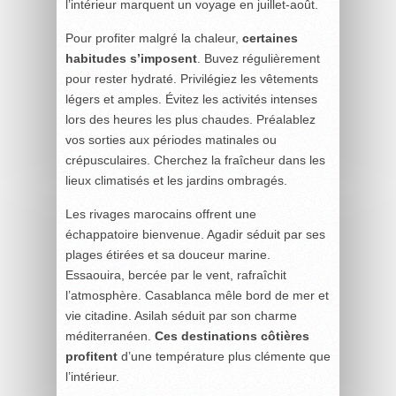
l’intérieur marquent un voyage en juillet-août.
Pour profiter malgré la chaleur,
certaines
habitudes s’imposent
. Buvez régulièrement
pour rester hydraté. Privilégiez les vêtements
légers et amples. Évitez les activités intenses
lors des heures les plus chaudes. Préalablez
vos sorties aux périodes matinales ou
crépusculaires. Cherchez la fraîcheur dans les
lieux climatisés et les jardins ombragés.
Les rivages marocains offrent une
échappatoire bienvenue. Agadir séduit par ses
plages étirées et sa douceur marine.
Essaouira, bercée par le vent, rafraîchit
l’atmosphère. Casablanca mêle bord de mer et
vie citadine. Asilah séduit par son charme
méditerranéen.
Ces destinations côtières
profitent
d’une température plus clémente que
l’intérieur.