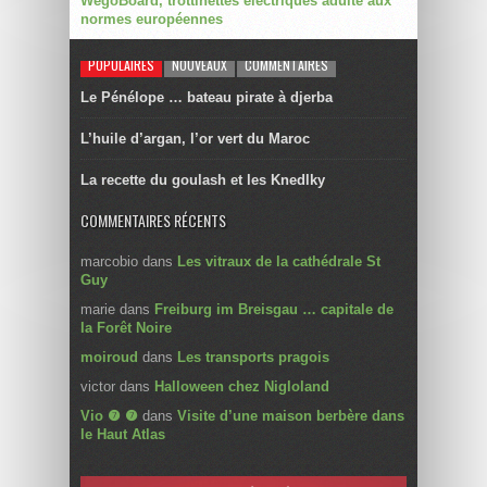
WegoBoard, trottinettes électriques adulte aux
normes européennes
POPULAIRES
NOUVEAUX
COMMENTAIRES
Le Pénélope … bateau pirate à djerba
L’huile d’argan, l’or vert du Maroc
La recette du goulash et les Knedlky
COMMENTAIRES RÉCENTS
marcobio
dans
Les vitraux de la cathédrale St
Guy
marie
dans
Freiburg im Breisgau … capitale de
la Forêt Noire
moiroud
dans
Les transports pragois
victor
dans
Halloween chez Nigloland
Vio ❼ ❼
dans
Visite d’une maison berbère dans
le Haut Atlas