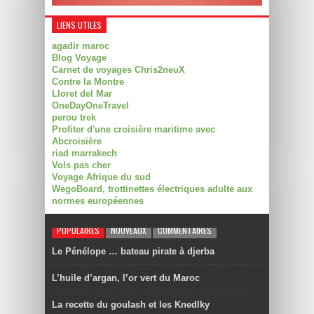
LIENS UTILES
agadir maroc
Blog Voyage
Carnet de voyages Chris2neuX
Contre la Montre
Lloret del Mar
OneDayOneTravel
perou trek
Profiter d'une croisière maritime avec
Abcroisière
riad marrakech
Vols pas cher
Voyage Afrique du sud
WegoBoard, trottinettes électriques adulte aux
normes européennes
POPULAIRES
NOUVEAUX
COMMENTAIRES
Le Pénélope … bateau pirate à djerba
L’huile d’argan, l’or vert du Maroc
La recette du goulash et les Knedlky