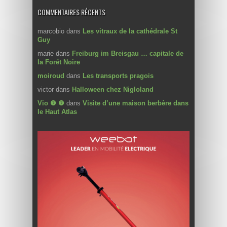
COMMENTAIRES RÉCENTS
marcobio
dans
Les vitraux de la cathédrale St
Guy
marie
dans
Freiburg im Breisgau … capitale de
la Forêt Noire
moiroud
dans
Les transports pragois
victor
dans
Halloween chez Nigloland
Vio ❼ ❼
dans
Visite d’une maison berbère dans
le Haut Atlas