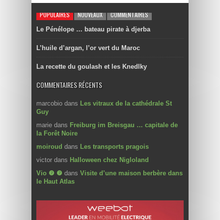
POPULAIRES
NOUVEAUX
COMMENTAIRES
Le Pénélope … bateau pirate à djerba
L’huile d’argan, l’or vert du Maroc
La recette du goulash et les Knedlky
COMMENTAIRES RÉCENTS
marcobio
dans
Les vitraux de la cathédrale St
Guy
marie
dans
Freiburg im Breisgau … capitale de
la Forêt Noire
moiroud
dans
Les transports pragois
victor
dans
Halloween chez Nigloland
Vio ❼ ❼
dans
Visite d’une maison berbère dans
le Haut Atlas