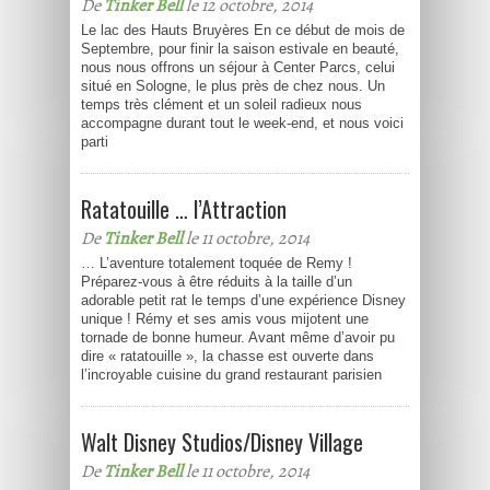
De
Tinker Bell
le 12 octobre, 2014
Le lac des Hauts Bruyères En ce début de mois de
Septembre, pour finir la saison estivale en beauté,
nous nous offrons un séjour à Center Parcs, celui
situé en Sologne, le plus près de chez nous. Un
temps très clément et un soleil radieux nous
accompagne durant tout le week-end, et nous voici
parti
Ratatouille … l’Attraction
De
Tinker Bell
le 11 octobre, 2014
… L’aventure totalement toquée de Remy !
Préparez-vous à être réduits à la taille d’un
adorable petit rat le temps d’une expérience Disney
unique ! Rémy et ses amis vous mijotent une
tornade de bonne humeur. Avant même d’avoir pu
dire « ratatouille », la chasse est ouverte dans
l’incroyable cuisine du grand restaurant parisien
Walt Disney Studios/Disney Village
De
Tinker Bell
le 11 octobre, 2014