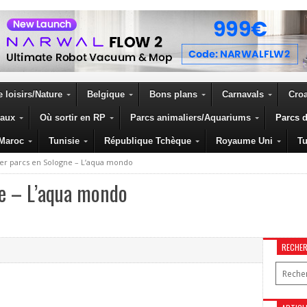
 loisirs/Nature
Belgique
Bons plans
Carnavals
Croa
eaux
Où sortir en RP
Parcs animaliers/Aquariums
Parcs d
Maroc
Tunisie
République Tchèque
Royaume Uni
Tu
er parcs en Sologne – L’aqua mondo
e – L’aqua mondo
RECHE