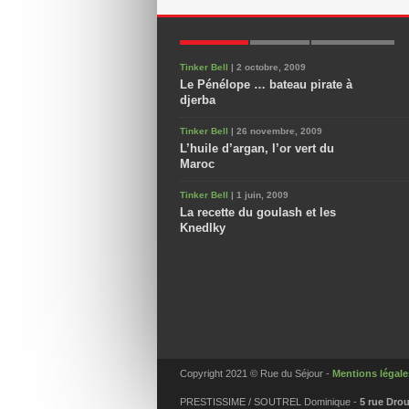
POPULAIRES
NOUVEAUX
COMMENTAIRES
Tinker Bell
| 2 octobre, 2009
Le Pénélope … bateau pirate à
djerba
Tinker Bell
| 26 novembre, 2009
L’huile d’argan, l’or vert du
Maroc
Tinker Bell
| 1 juin, 2009
La recette du goulash et les
Knedlky
Copyright 2021 © Rue du Séjour -
Mentions légale
PRESTISSIME / SOUTREL Dominique -
5 rue Drou