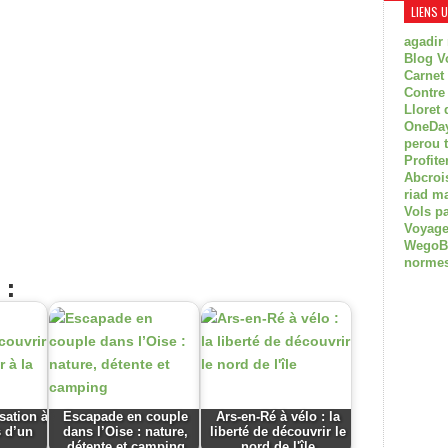
LIENS 
agadir
Blog V
Carnet
Contre
Lloret 
OneDay
perou 
Profite
Abcroi
riad m
Vols p
Voyage
WegoBoa
normes
 :
nsation à
Escapade en couple
Ars-en-Ré à vélo : la
s d’un
dans l’Oise : nature,
liberté de découvrir le
détente et camping
nord de l'île