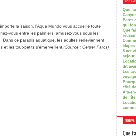
ARTICL
Que fau
Canyon
Parcs d
qui fon
importe la saison, l’Aqua Mundo vous accueille toute
Que fa
nez-vous entre les palmiers, amusez-vous sous les
réussi
… Dans ce paradis aquatique, les adultes redeviennent
Commen
étapes 
 et les tout-petits s’émerveillent.
(Source : Center Parcs)
8 activ
séjour
Locati
dit ava
Les av
voyage
Pourquo
côté de
Ars-en-
de l’île
Locatio
comme
NOUVEL
Que fa