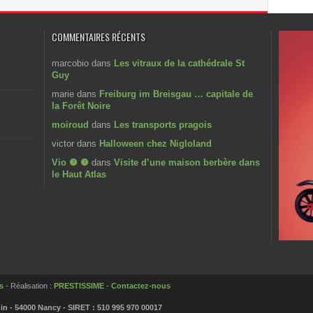
COMMENTAIRES RÉCENTS
marcobio
dans
Les vitraux de la cathédrale St
Guy
marie
dans
Freiburg im Breisgau … capitale de
la Forêt Noire
moiroud
dans
Les transports pragois
victor
dans
Halloween chez Nigloland
Vio ❼ ❼
dans
Visite d’une maison berbère dans
le Haut Atlas
s
- Réalisation :
PRESTISSIME
-
Contactez-nous
in - 54000 Nancy - SIRET : 510 995 970 00017