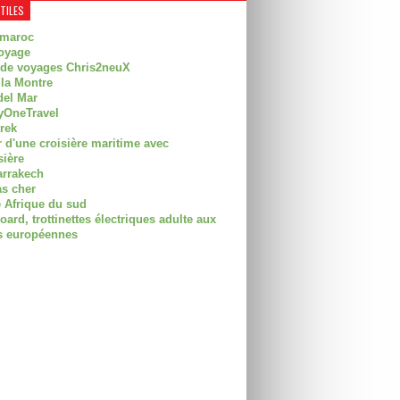
UTILES
 maroc
oyage
 de voyages Chris2neuX
 la Montre
del Mar
OneTravel
trek
r d'une croisière maritime avec
sière
arrakech
as cher
 Afrique du sud
rd, trottinettes électriques adulte aux
 européennes