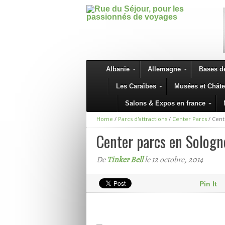
Albanie
Allemagne
Bases de
Les Caraïbes
Musées et Chât
Salons & Expos en france
Home
/
Parcs d'attractions
/
Center Parcs
/
Cent
Center parcs en Sologn
De
Tinker Bell
le 12 octobre, 2014
Pin It