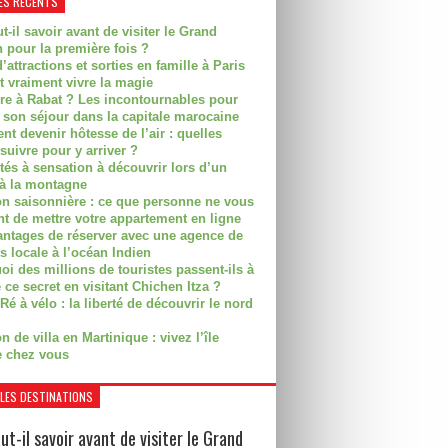
ES RÉCENTS
t-il savoir avant de visiter le Grand
 pour la première fois ?
’attractions et sorties en famille à Paris
t vraiment vivre la magie
ire à Rabat ? Les incontournables pour
r son séjour dans la capitale marocaine
t devenir hôtesse de l’air : quelles
suivre pour y arriver ?
ités à sensation à découvrir lors d’un
 à la montagne
on saisonnière : ce que personne ne vous
nt de mettre votre appartement en ligne
antages de réserver avec une agence de
s locale à l’océan Indien
i des millions de touristes passent-ils à
 ce secret en visitant Chichen Itza ?
Ré à vélo : la liberté de découvrir le nord
n de villa en Martinique : vivez l’île
 chez vous
LES DESTINATIONS
ut-il savoir avant de visiter le Grand