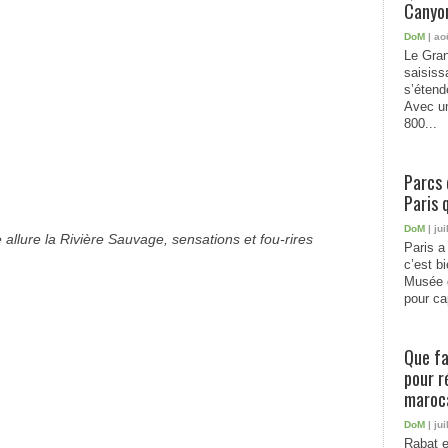
Canyon
DoM
| ao
Le Gran
saisiss
s’étend
Avec un
800...
Parcs 
Paris 
DoM
| jui
llure la Rivière Sauvage, sensations et fou-rires
Paris a 
c’est b
Musée 
pour cap
Que fa
pour r
maroc
DoM
| jui
Rabat e