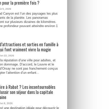
 pour la première fois ?
ût 5, 2026
d Canyon est l’un des paysages les plus
ants de la planète. Les panoramas
ent sur plusieurs dizaines de kilomètres.
e profondeur pouvant atteindre environ 1
d’attractions et sorties en famille à
qui font vraiment vivre la magie
llet 22, 2026
la réputation d’une ville pour adultes, et
ien dommage. D’accord, le Louvre et le
d’Orsay ne sont pas franchement conçus
ter l’attention d’un enfant...
ire à Rabat ? Les incontournables
éussir son séjour dans la capitale
aine
llet 8, 2026
st une destination idéale pour découvrir le