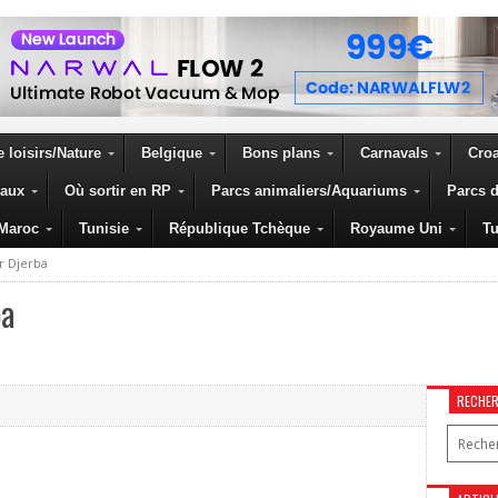
 loisirs/Nature
Belgique
Bons plans
Carnavals
Croa
eaux
Où sortir en RP
Parcs animaliers/Aquariums
Parcs d
Maroc
Tunisie
République Tchèque
Royaume Uni
Tu
r Djerba
ba
RECHE