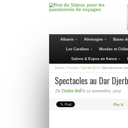
Albanie
Allemagne
Bases de
Les Caraïbes
Musées et Chât
Salons & Expos en france
Home
/
Tunisie
/
Djerba 2012
/
Spectacles au Da
Spectacles au Dar Djer
De
Tinker Bell
le 25 novembre, 2012
Pin It