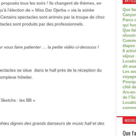
ARTICL
 proposés tous les soirs ! Ils changent de thèmes, en
Que fau
à l’élection de « Miss Dar Djerba » via la soirée
Canyon
 ! Certains spectacles sont animés par la troupe de choc
Parcs d
acles sont produits par des professionnels.
qui fon
Que fa
réussi
Commen
étapes 
 vous faire patienter … la petite vidéo ci-dessous !
8 activ
séjour
Locati
dit ava
tacles se situe dans le hall près de la réception du
Les av
voyage
omplexe hôtelier.
Pourquo
côté de
Ars-en-
de l’île
 Sketchs : les BB »
Locatio
comme
NOUVEL
hies dignes des grands danseurs de music hall et des
Que fa