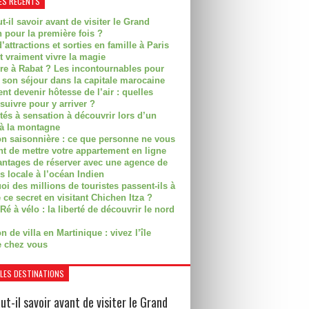
ES RÉCENTS
t-il savoir avant de visiter le Grand
 pour la première fois ?
’attractions et sorties en famille à Paris
t vraiment vivre la magie
ire à Rabat ? Les incontournables pour
r son séjour dans la capitale marocaine
t devenir hôtesse de l’air : quelles
suivre pour y arriver ?
ités à sensation à découvrir lors d’un
 à la montagne
on saisonnière : ce que personne ne vous
nt de mettre votre appartement en ligne
antages de réserver avec une agence de
s locale à l’océan Indien
i des millions de touristes passent-ils à
 ce secret en visitant Chichen Itza ?
Ré à vélo : la liberté de découvrir le nord
n de villa en Martinique : vivez l’île
 chez vous
LES DESTINATIONS
ut-il savoir avant de visiter le Grand