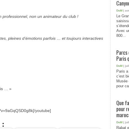
Canyon
DoM
| ao
Le Gran
un professionnel, non un animateur du club !
saisiss
s’étend
Avec un
800...
, pleines d’émotions parfois … et toujours interactives
Parcs 
Paris 
DoM
| jui
Paris a 
c’est b
Musée 
pour cap
ais … »
Que fa
pour r
h?v=9aGqQSD0g8k[/youtube]
maroc
 :
DoM
| jui
Rabat e