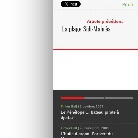
Pin It
← Article précédent
La plage Sidi-Mahrès
POPULAIRES
NOUVEAUX
COMMENTAIRES
Tinker Bell
| 2 octobre, 2009
Le Pénélope … bateau pirate à
djerba
Tinker Bell
| 26 novembre, 2009
L’huile d’argan, l’or vert du