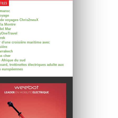
UTILES
 maroc
oyage
 de voyages Chris2neuX
 la Montre
del Mar
OneTravel
trek
r d'une croisière maritime avec
sière
arrakech
as cher
 Afrique du sud
rd, trottinettes électriques adulte aux
 européennes