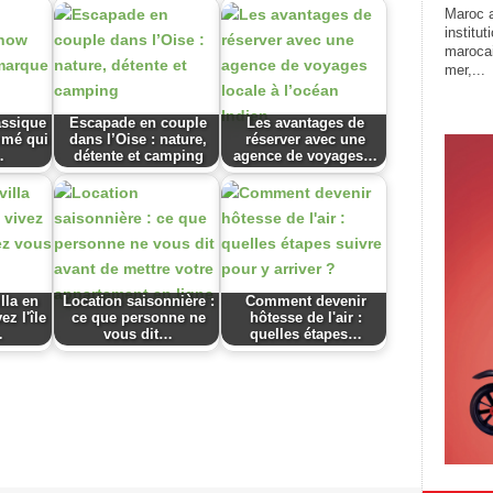
Maroc a
institu
marocai
mer,...
assique
Escapade en couple
Les avantages de
mmé qui
dans l’Oise : nature,
réserver avec une
…
détente et camping
agence de voyages…
lla en
Location saisonnière :
Comment devenir
ez l'île
ce que personne ne
hôtesse de l'air :
…
vous dit…
quelles étapes…