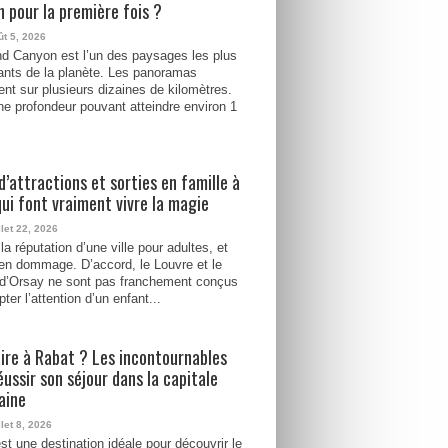
 pour la première fois ?
ût 5, 2026
d Canyon est l’un des paysages les plus
ants de la planète. Les panoramas
ent sur plusieurs dizaines de kilomètres.
e profondeur pouvant atteindre environ 1
d’attractions et sorties en famille à
qui font vraiment vivre la magie
llet 22, 2026
la réputation d’une ville pour adultes, et
ien dommage. D’accord, le Louvre et le
d’Orsay ne sont pas franchement conçus
ter l’attention d’un enfant...
ire à Rabat ? Les incontournables
éussir son séjour dans la capitale
aine
llet 8, 2026
st une destination idéale pour découvrir le