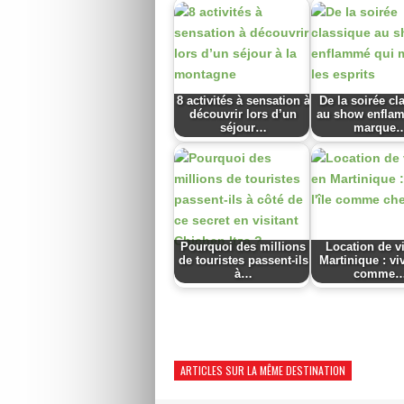
8 activités à sensation à
De la soirée cl
découvrir lors d’un
au show enfla
séjour…
marque
Pourquoi des millions
Location de vi
de touristes passent-ils
Martinique : viv
à…
comme
ARTICLES SUR LA MÊME DESTINATION