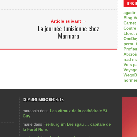
LIENS 
agadir
Blog V
Article suivant →
Carnet
La journée tunisienne chez
Contre
Marmara
Lloret 
OneDay
perou 
Profite
Abcroi
riad m
Vols p
Voyage
WegoBoa
normes
COMMENTAIRES RÉCENTS
marcobio
dans
Les vitraux de la cathédrale St
Guy
marie
dans
Freiburg im Breisgau … capitale de
la Forêt Noire