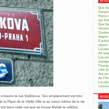
ARTICL
Que fau
Canyon
Parcs d
qui fon
Que fa
réussi
Commen
étapes 
8 activ
séjour
Locati
dit ava
Les av
voyage
Pourquo
côté de
Ars-en-
de l’île
Locatio
comme
 croisons la rue Vodičkova. Son emplacement est très
NOUVEL
 la Place de la Vieille Ville et au coeur même de la vie
est dans cette rue que se trouve Myšák la célèbre