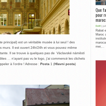
Que fa
pour r
maroc
DoM
| jui
Rabat e
Maroc a
institu
 principal) est un véritable musée à lui seul ! des
marocai
mer,...
es murs. Il est ouvert 24h/24h et vous pouvez même
restante. Il se trouve à quelques pas de Václavské náměstí
dites … n’ayant pas vu le logo, j’ai commencé les clichets
peler à l’ordre ! Adresse :
Posta
1 (
Hlavni posta
)