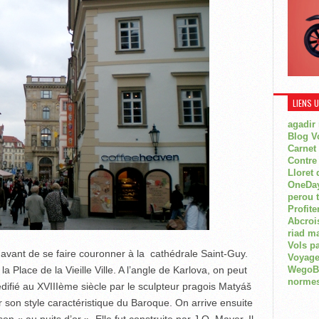
LIENS 
agadir
Blog V
Carnet
Contre
Lloret 
OneDay
perou 
Profite
Abcroi
riad m
Vols p
 avant de se faire couronner à la cathédrale Saint-Guy.
Voyage
WegoBoa
 Place de la Vieille Ville. A l’angle de Karlova, on peut
normes
édifié au XVIIIème siècle par le sculpteur pragois Matyáš
 son style caractéristique du Baroque. On arrive ensuite
on « au puits d’or ». Elle fut construite par J.O. Mayer. Il