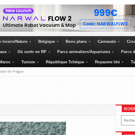
 loisirs/Nature
Belgique
Bons plans
Carnavals
Croa
eaux
Où sortir en RP
Parcs animaliers/Aquariums
Parcs d
Maroc
Tunisie
République Tchèque
Royaume Uni
Tu
visite de Prague
RECHE