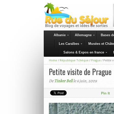
Albanie
Allemagne
Bases de
Les Caraïbes
Musées et Chât
Salons & Expos en france
Home
/
République Tchèque
/
Prague
/
Petite 
Petite visite de Prague
De
Tinker Bell
le 6 juin, 2009
Pin It