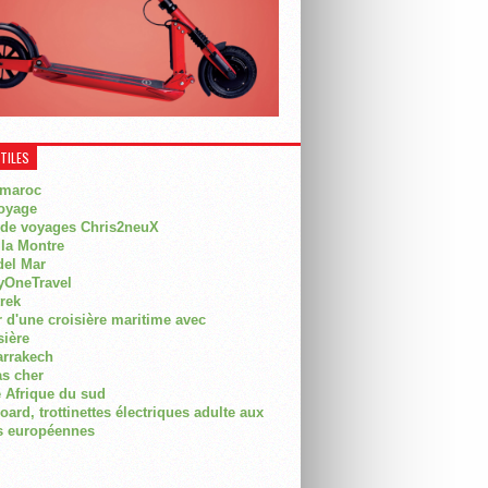
UTILES
 maroc
oyage
 de voyages Chris2neuX
 la Montre
del Mar
OneTravel
trek
r d'une croisière maritime avec
sière
arrakech
as cher
 Afrique du sud
rd, trottinettes électriques adulte aux
 européennes