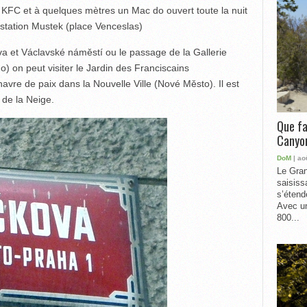
n KFC et à quelques mètres un Mac do ouvert toute la nuit
 station Mustek (place Venceslas)
va et Václavské náměstí ou le passage de la Gallerie
) on peut visiter le Jardin des Franciscains
havre de paix dans la Nouvelle Ville (Nové Město). Il est
de la Neige.
Que fa
Canyon
DoM
| ao
Le Gran
saisiss
s’étend
Avec un
800...