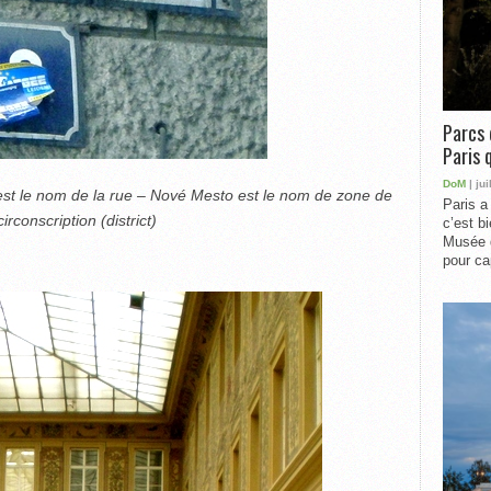
Parcs 
Paris 
DoM
| jui
est le nom de la rue – Nové Mesto est le nom de zone de
Paris a 
conscription (district)
c’est b
Musée 
pour cap