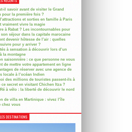
ES RÉCENTS
t-il savoir avant de visiter le Grand
 pour la première fois ?
’attractions et sorties en famille à Paris
t vraiment vivre la magie
ire à Rabat ? Les incontournables pour
r son séjour dans la capitale marocaine
t devenir hôtesse de l’air : quelles
suivre pour y arriver ?
ités à sensation à découvrir lors d’un
 à la montagne
on saisonnière : ce que personne ne vous
nt de mettre votre appartement en ligne
antages de réserver avec une agence de
s locale à l’océan Indien
i des millions de touristes passent-ils à
 ce secret en visitant Chichen Itza ?
Ré à vélo : la liberté de découvrir le nord
n de villa en Martinique : vivez l’île
 chez vous
LES DESTINATIONS