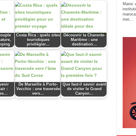
Maroc a
institu
marocai
mer,...
couple
Costa Rica : quels sites
Découvrir la Charente-
nature,
touristiques
Maritime : une
mping
privilégier…
destination…
enir
De Marseille à Porto-
Que faut-il savoir avant
air :
Vecchio : une traversée
de visiter le Grand
pes…
vers…
Canyon…