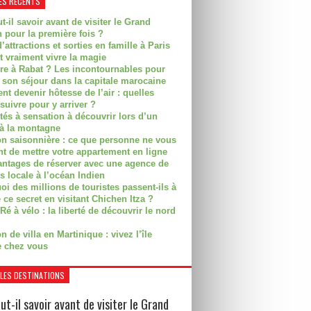
ES RÉCENTS
t-il savoir avant de visiter le Grand
 pour la première fois ?
’attractions et sorties en famille à Paris
t vraiment vivre la magie
ire à Rabat ? Les incontournables pour
r son séjour dans la capitale marocaine
t devenir hôtesse de l’air : quelles
suivre pour y arriver ?
ités à sensation à découvrir lors d’un
 à la montagne
on saisonnière : ce que personne ne vous
nt de mettre votre appartement en ligne
antages de réserver avec une agence de
s locale à l’océan Indien
i des millions de touristes passent-ils à
 ce secret en visitant Chichen Itza ?
Ré à vélo : la liberté de découvrir le nord
n de villa en Martinique : vivez l’île
 chez vous
LES DESTINATIONS
ut-il savoir avant de visiter le Grand