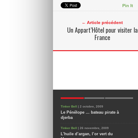
Pin It
← Article précédent
Un Appart’Hôtel pour visiter la
France
POPULAIRES
NOUVEAUX
COMMENTAIRES
Tinker Bell
| 2 octobre, 2009
Le Pénélope … bateau pirate à
djerba
Tinker Bell
| 26 novembre, 2009
L’huile d’argan, l’or vert du