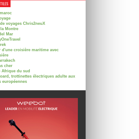
UTILES
 maroc
oyage
 de voyages Chris2neuX
 la Montre
del Mar
OneTravel
trek
r d'une croisière maritime avec
sière
arrakech
as cher
 Afrique du sud
rd, trottinettes électriques adulte aux
 européennes