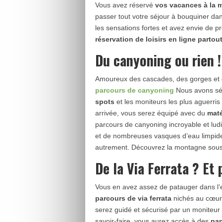
Vous avez réservé
vos vacances à la m
passer tout votre séjour à bouquiner da
les sensations fortes et avez envie de 
réservation de loisirs en ligne parto
Du canyoning ou rien !
Amoureux des cascades, des gorges et 
parcours de canyoning
Nous avons sé
spots
et les moniteurs les plus aguerri
arrivée, vous serez équipé avec du
maté
parcours de canyoning incroyable et lu
et de nombreuses vasques d’eau limpide
autrement. Découvrez la montagne sous
De la Via Ferrata ? Et
Vous en avez assez de patauger dans l
parcours de via ferrata
nichés au cœur 
serez guidé et sécurisé par un moniteur
savoir-faire, vous aurez accès à des
pan