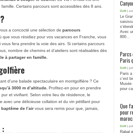
Canyon
famille. Certains parcours sont accessibles dès 8 ans.
DoM
| ao
 ?
Le Gran
saisiss
s’étend
vous a concocté une sélection de
parcours
Avec un
 que vous résidiez pour vos vacances en Franche, vous
800...
 vous fera prendre la voie des airs. Si certains parcours
vous, nombre de chemins et d’ateliers sont réalisables dès
Parcs 
ale à partager en famille.
Paris 
golfière
DoM
| jui
Paris a 
c’est b
tant d’une balade spectaculaire en montgolfière ? Ce
Musée 
squ’à 3000 m d’altitude.
Profitez-en pour en prendre
pour cap
 pur et vivifiant. Selon votre lieu de résidence, le
avec une délicieuse collation et du vin pétillant pour
Que fa
 baptême de l’air
vous sera remis pour que, jamais,
pour r
maroc
 :
DoM
| jui
Rabat e