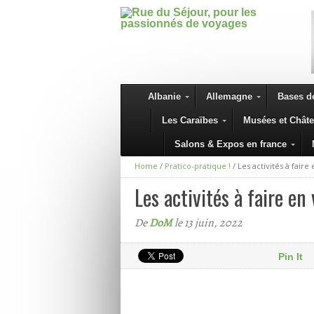
Albanie
Allemagne
Bases de
Les Caraïbes
Musées et Chât
Salons & Expos en france
Home
/
Pratico-pratique !
/
Les activités à fair
Les activités à faire e
De
DoM
le 13 juin, 2022
Pin It