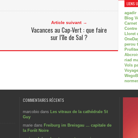
LIENS 
agadir
Blog V
Article suivant →
Carnet
Vacances au Cap-Vert : que faire
Contre
Lloret 
sur l’île de Sal ?
OneDay
perou 
Profite
Abcroi
riad m
Vols p
Voyage
WegoBoa
normes
COMMENTAIRES RÉCENTS
marcobio
dans
Les vitraux de la cathédrale St
Guy
marie
dans
Freiburg im Breisgau … capitale de
la Forêt Noire