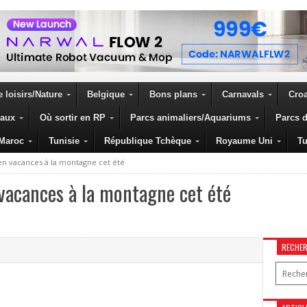
 loisirs/Nature
Belgique
Bons plans
Carnavals
Croa
eaux
Où sortir en RP
Parcs animaliers/Aquariums
Parcs d
Maroc
Tunisie
République Tchèque
Royaume Uni
Tu
e en vacances à la montagne cet été
n vacances à la montagne cet été
RECHE