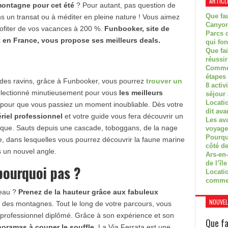
ARTICL
ontagne pour cet été
? Pour autant, pas question de
Que fau
ns un transat ou à méditer en pleine nature ! Vous aimez
Canyon
profiter de vos vacances à 200 %.
Funbooker, site de
Parcs d
ut en France, vous propose ses meilleurs deals.
qui fon
Que fa
réussi
Commen
étapes 
des ravins, grâce à Funbooker, vous pourrez
trouver un
8 activ
lectionné minutieusement pour vous
les meilleurs
séjour
Locati
s pour que vous passiez un moment inoubliable. Dès votre
dit ava
riel professionnel
et votre guide vous fera découvrir un
Les av
dique. Sauts depuis une cascade, toboggans, de la nage
voyage
Pourquo
, dans lesquelles vous pourrez découvrir la faune marine
côté de
 un nouvel angle.
Ars-en-
de l’île
 pourquoi pas ?
Locatio
comme
’eau ?
Prenez de la hauteur grâce aux fabuleux
NOUVEL
des montagnes. Tout le long de votre parcours, vous
 professionnel diplômé. Grâce à son expérience et son
Que fa
oramas à couper le souffle.
La Via Ferrata est une