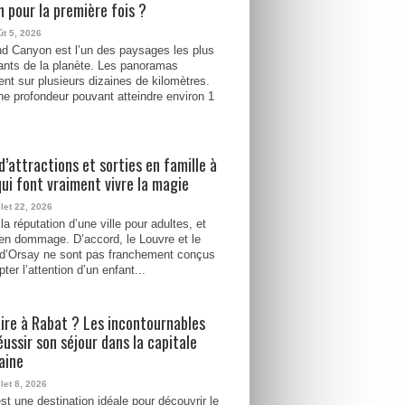
 pour la première fois ?
ût 5, 2026
d Canyon est l’un des paysages les plus
ants de la planète. Les panoramas
ent sur plusieurs dizaines de kilomètres.
e profondeur pouvant atteindre environ 1
d’attractions et sorties en famille à
qui font vraiment vivre la magie
llet 22, 2026
la réputation d’une ville pour adultes, et
ien dommage. D’accord, le Louvre et le
d’Orsay ne sont pas franchement conçus
ter l’attention d’un enfant...
ire à Rabat ? Les incontournables
éussir son séjour dans la capitale
aine
llet 8, 2026
st une destination idéale pour découvrir le