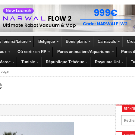
 loisirs/Nature
Belgique
Bons plans
Carnavals
Croa
eaux
Où sortir en RP
Parcs animaliers/Aquariums
Parcs d
Maroc
Tunisie
République Tchèque
Royaume Uni
Tu
 rouge
e
RECHE