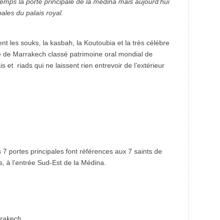
temps la
porte principale de la médina mais aujourd’hui
pales du palais royal.
t les souks, la kasbah, la Koutoubia et la très célébre
ue de Marrakech classé patrimoine oral mondial de
et riads qui ne laissent rien entrevoir de l’extérieur
7 portes principales font références aux 7 saints de
, à l’entrée Sud-Est de la Médina.
rrakech