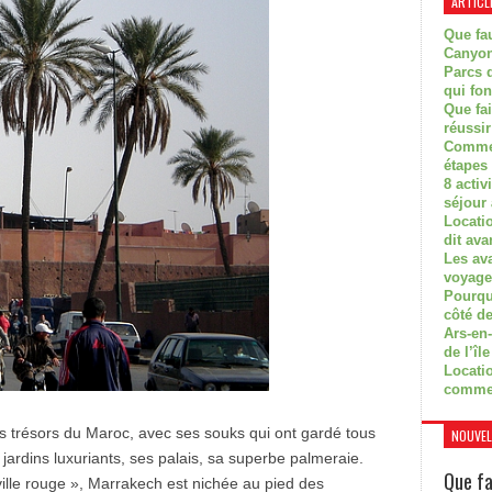
ARTICL
Que fau
Canyon
Parcs d
qui fon
Que fa
réussi
Commen
étapes 
8 activ
séjour
Locati
dit ava
Les av
voyage
Pourquo
côté de
Ars-en-
de l’île
Locatio
comme
des trésors du Maroc, avec ses souks qui ont gardé tous
NOUVEL
es jardins luxuriants, ses palais, sa superbe palmeraie.
Que fa
ille rouge », Marrakech est nichée au pied des