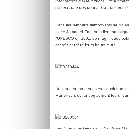
(montagnes du Haut Atlas). Elle fut long
elle est l’une des portes d’entrées princi
Dans les remparts flamboyants se trouven
place Jemaa el-Fna, haut lieu touristiq
l’UNESCO en 2001, de magnifiques palais 
cachés derrière leurs hauts murs.
Un jeune homme nous expliquait que les 
Marrakech, qui ont également leurs tours
Les 7 tours dédiées aux 7 Saints de Ma