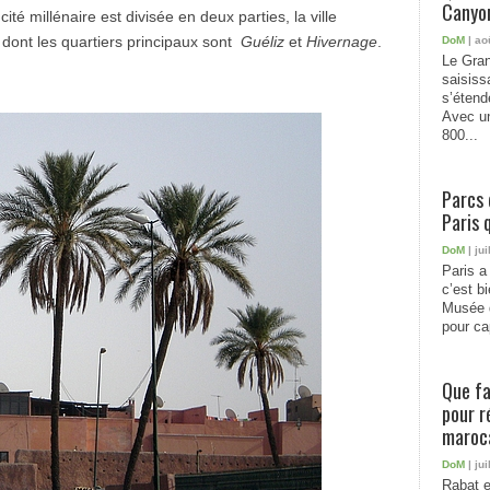
Canyon
é millénaire est divisée en deux parties, la ville
le dont les quartiers principaux sont
Guéliz
et
Hivernage
.
DoM
| ao
Le Gran
saisiss
s’étend
Avec un
800...
Parcs 
Paris 
DoM
| jui
Paris a 
c’est b
Musée 
pour cap
Que fa
pour r
maroc
DoM
| jui
Rabat e