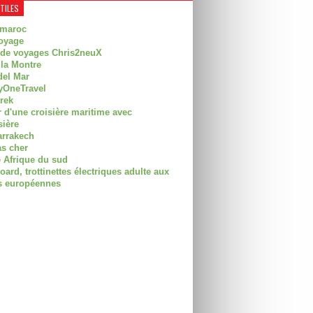
UTILES
 maroc
oyage
 de voyages Chris2neuX
 la Montre
del Mar
OneTravel
trek
r d'une croisière maritime avec
sière
arrakech
as cher
 Afrique du sud
rd, trottinettes électriques adulte aux
 européennes