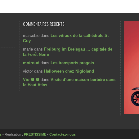
COMMENTAIRES RÉCENTS
marcobio
dans
Les vitraux de la cathédrale St
Guy
marie
dans
Freiburg im Breisgau … capitale de
la Forêt Noire
moiroud
dans
Les transports pragois
victor
dans
Halloween chez Nigloland
Vio ❼ ❼
dans
Visite d’une maison berbère dans
le Haut Atlas
s
- Réalisation :
PRESTISSIME
-
Contactez-nous