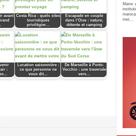
Maroc a
institu
marocai
ir avant
Costa Rica : quels sites
Escapade en couple
mer,...
 Grand
touristiques
dans l’Oise : nature,
…
privilégier…
détente et camping
enir
Location saisonnière :
De Marseille à Porto-
air :
ce que personne ne
Vecchio : une traversée
pes…
vous dit…
vers…