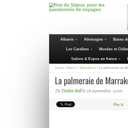
Albanie
Allemagne
Bases de
Les Caraïbes
Musées et Chât
Salons & Expos en france
Home
/
Maroc
/
Marrakech
/
La palmeraie de M
La palmeraie de Marra
De
Tinker Bell
le 28 novembre, 2009
Pin It