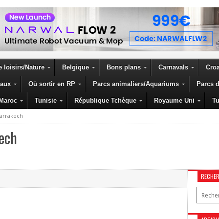
 loisirs/Nature
Belgique
Bons plans
Carnavals
Croa
eaux
Où sortir en RP
Parcs animaliers/Aquariums
Parcs d
Maroc
Tunisie
République Tchèque
Royaume Uni
Tu
arrakech
kech
RECHE