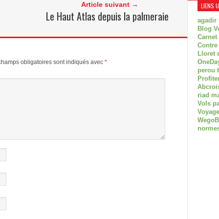
Article suivant →
LIENS 
Le Haut Atlas depuis la palmeraie
agadir
Blog V
Carnet
Contre
Lloret 
OneDay
champs obligatoires sont indiqués avec
*
perou 
Profite
Abcroi
riad m
Vols p
Voyage
WegoBoa
normes