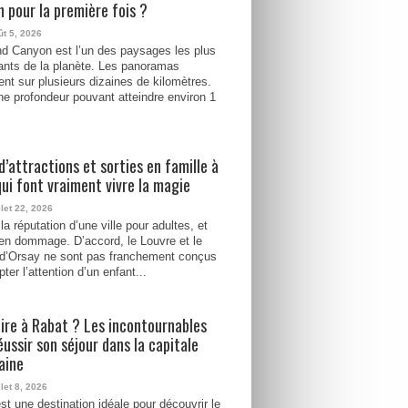
 pour la première fois ?
ût 5, 2026
d Canyon est l’un des paysages les plus
ants de la planète. Les panoramas
ent sur plusieurs dizaines de kilomètres.
e profondeur pouvant atteindre environ 1
d’attractions et sorties en famille à
qui font vraiment vivre la magie
llet 22, 2026
la réputation d’une ville pour adultes, et
ien dommage. D’accord, le Louvre et le
d’Orsay ne sont pas franchement conçus
ter l’attention d’un enfant...
ire à Rabat ? Les incontournables
éussir son séjour dans la capitale
aine
llet 8, 2026
st une destination idéale pour découvrir le