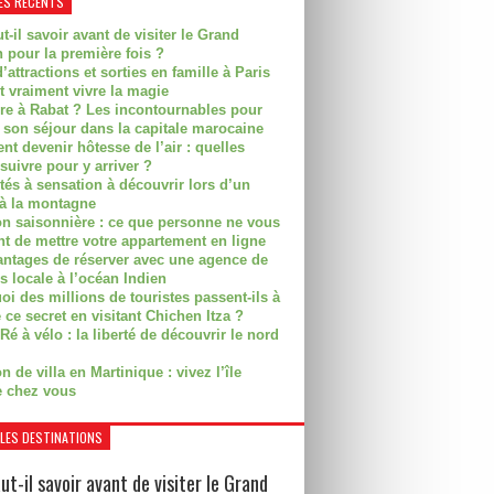
ES RÉCENTS
t-il savoir avant de visiter le Grand
 pour la première fois ?
’attractions et sorties en famille à Paris
t vraiment vivre la magie
ire à Rabat ? Les incontournables pour
r son séjour dans la capitale marocaine
t devenir hôtesse de l’air : quelles
suivre pour y arriver ?
ités à sensation à découvrir lors d’un
 à la montagne
on saisonnière : ce que personne ne vous
nt de mettre votre appartement en ligne
antages de réserver avec une agence de
s locale à l’océan Indien
i des millions de touristes passent-ils à
 ce secret en visitant Chichen Itza ?
Ré à vélo : la liberté de découvrir le nord
n de villa en Martinique : vivez l’île
 chez vous
LES DESTINATIONS
ut-il savoir avant de visiter le Grand