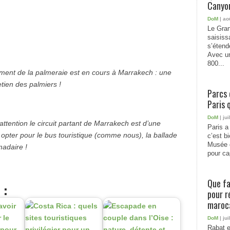
Canyon
DoM
| ao
Le Gran
saisiss
s’étend
Avec un
800...
ent de la palmeraie est en cours à Marrakech : une
etien des palmiers !
Parcs 
Paris 
DoM
| jui
attention le circuit partant de Marrakech est d’une
Paris a 
opter pour le bus touristique (comme nous), la ballade
c’est b
Musée 
madaire !
pour cap
Que fa
 :
pour r
maroc
DoM
| jui
Rabat e