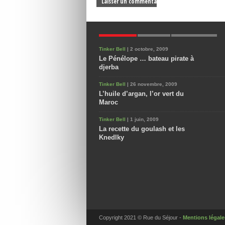
POPULAIRES
NOUVEAUX
COMMENTAIRES
Tinker Bell
| 2 octobre, 2009
Le Pénélope … bateau pirate à
djerba
Tinker Bell
| 26 novembre, 2009
L’huile d’argan, l’or vert du
Maroc
Tinker Bell
| 1 juin, 2009
La recette du goulash et les
Knedlky
Copyright 2021 © Rue du Séjour -
Mentions légale