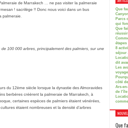
ARTICL
 Palmeraie de Marrakech … ne pas visiter la palmeraie
Que fau
esan ! sacrilège !! Donc nous voici dans un bus
Canyon
la palmeraie.
Parcs d
qui fon
Que fa
réussi
Commen
étapes 
8 activ
de 100 000 arbres, principalement des palmiers, sur une
séjour
Locati
dit ava
Les av
voyage
Pourquo
côté de
Ars-en-
ours du 12ème siècle lorsque la dynastie des Almoravides
de l’île
ns berbères créèrent la palmeraie de Marrakech, à
Locatio
 époque, certaines espèces de palmiers étaient vénérées,
comme
s cultures étaient nombreuses et la densité d’arbres
NOUVEL
Que fa