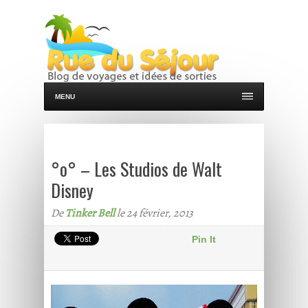
MENU
°o° – Les Studios de Walt
Disney
De
Tinker Bell
le 24 février, 2013
Pin It