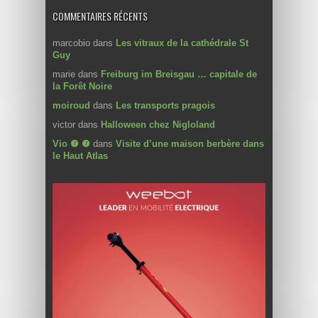
COMMENTAIRES RÉCENTS
marcobio
dans
Les vitraux de la cathédrale St
Guy
marie
dans
Freiburg im Breisgau … capitale de
la Forêt Noire
moiroud
dans
Les transports pragois
victor
dans
Halloween chez Nigloland
Vio ❼ ❼
dans
Visite d’une maison berbère dans
le Haut Atlas