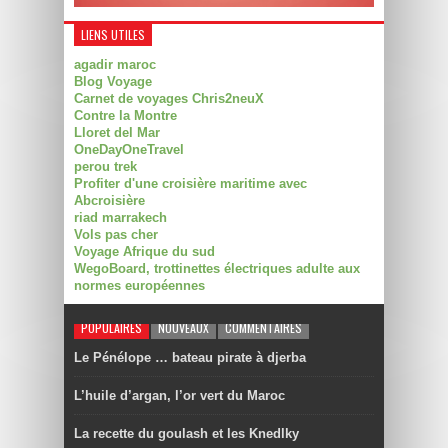
LIENS UTILES
agadir maroc
Blog Voyage
Carnet de voyages Chris2neuX
Contre la Montre
Lloret del Mar
OneDayOneTravel
perou trek
Profiter d'une croisière maritime avec
Abcroisière
riad marrakech
Vols pas cher
Voyage Afrique du sud
WegoBoard, trottinettes électriques adulte aux
normes européennes
POPULAIRES
NOUVEAUX
COMMENTAIRES
Le Pénélope … bateau pirate à djerba
L’huile d’argan, l’or vert du Maroc
La recette du goulash et les Knedlky