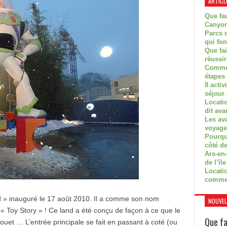
ARTICL
Que fau
Canyon
Parcs d
qui fon
Que fa
réussi
Commen
étapes 
8 activ
séjour
Locati
dit ava
Les av
voyage
Pourquo
côté de
Ars-en-
de l’île
Locatio
comme
nd » inauguré le 17 août 2010. Il a comme son nom
NOUVEL
« Toy Story » ! Ce land a été conçu de façon à ce que le
Que fa
un jouet … L’entrée principale se fait en passant à coté (ou