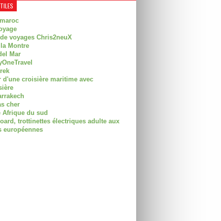
UTILES
 maroc
oyage
 de voyages Chris2neuX
 la Montre
del Mar
OneTravel
trek
r d'une croisière maritime avec
sière
arrakech
as cher
 Afrique du sud
rd, trottinettes électriques adulte aux
 européennes