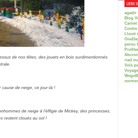
LIENS 
agadir
Blog V
Carnet
Contre
Lloret 
OneDay
perou 
Profite
Abcroi
dessus de nos têtes, des jouets en bois surdimentionnés
riad m
trale.
Vols p
Voyage
WegoBoa
normes
cause de neige, ce jour-là !
onhommes de neige à l’éffigie de Mickey, des princesses,
 restent cloués au sol !