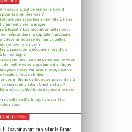
ES RÉCENTS
t-il savoir avant de visiter le Grand
 pour la première fois ?
’attractions et sorties en famille à Paris
t vraiment vivre la magie
ire à Rabat ? Les incontournables pour
r son séjour dans la capitale marocaine
t devenir hôtesse de l’air : quelles
suivre pour y arriver ?
ités à sensation à découvrir lors d’un
 à la montagne
on saisonnière : ce que personne ne vous
nt de mettre votre appartement en ligne
antages de réserver avec une agence de
s locale à l’océan Indien
i des millions de touristes passent-ils à
 ce secret en visitant Chichen Itza ?
Ré à vélo : la liberté de découvrir le nord
n de villa en Martinique : vivez l’île
 chez vous
LES DESTINATIONS
ut-il savoir avant de visiter le Grand