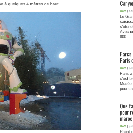
Canyon
ine à quelques 4 mètres de haut.
DoM
| ao
Le Gran
saisiss
s’étend
Avec un
800...
Parcs 
Paris 
DoM
| jui
Paris a 
c’est b
Musée 
pour cap
Que fa
pour r
maroc
DoM
| jui
Rabat e