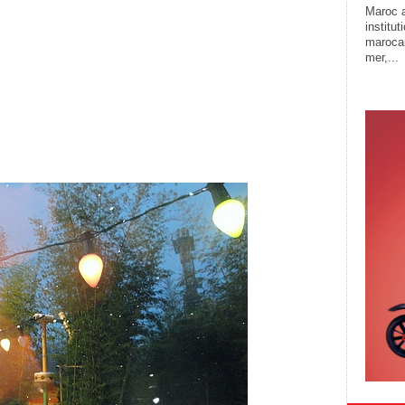
Maroc a
institu
marocai
mer,...