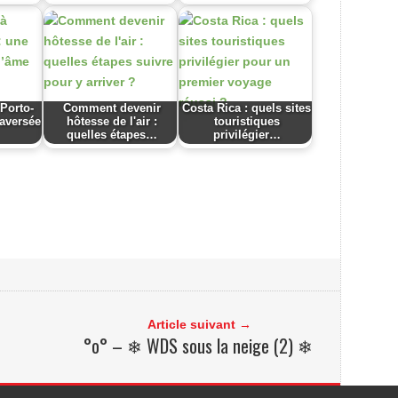
 Porto-
Comment devenir
Costa Rica : quels sites
raversée
hôtesse de l'air :
touristiques
quelles étapes…
privilégier…
Article suivant →
°o° – ❄ WDS sous la neige (2) ❄