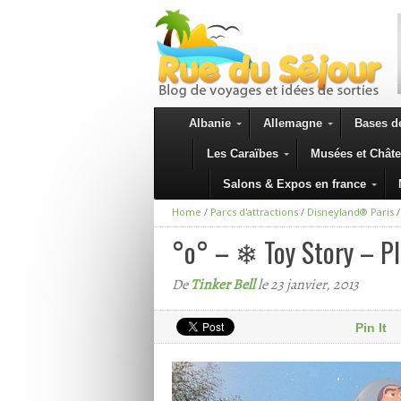
Albanie
Allemagne
Bases de
Les Caraïbes
Musées et Chât
Salons & Expos en france
Home
/
Parcs d'attractions
/
Disneyland® Paris
°o° – ❄ Toy Story – P
De
Tinker Bell
le 23 janvier, 2013
Pin It