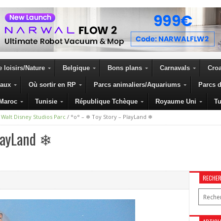
 loisirs/Nature
Belgique
Bons plans
Carnavals
Croa
eaux
Où sortir en RP
Parcs animaliers/Aquariums
Parcs d
Maroc
Tunisie
République Tchèque
Royaume Uni
Tu
/
Walt Disney Studios Parc
/
°o° – ❄ Toy Story – PlayLand ❄
layLand ❄
RECHE