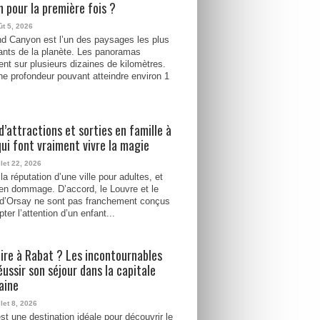
 pour la première fois ?
ût 5, 2026
d Canyon est l’un des paysages les plus
ants de la planète. Les panoramas
ent sur plusieurs dizaines de kilomètres.
e profondeur pouvant atteindre environ 1
d’attractions et sorties en famille à
qui font vraiment vivre la magie
llet 22, 2026
la réputation d’une ville pour adultes, et
ien dommage. D’accord, le Louvre et le
d’Orsay ne sont pas franchement conçus
ter l’attention d’un enfant...
ire à Rabat ? Les incontournables
éussir son séjour dans la capitale
aine
llet 8, 2026
st une destination idéale pour découvrir le