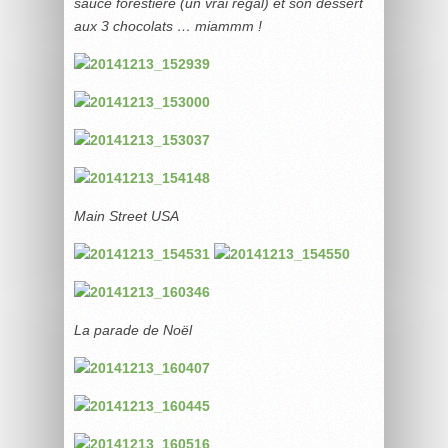
sauce forestière (un vrai régal) et son dessert
aux 3 chocolats … miammm !
Main Street USA
La parade de Noël