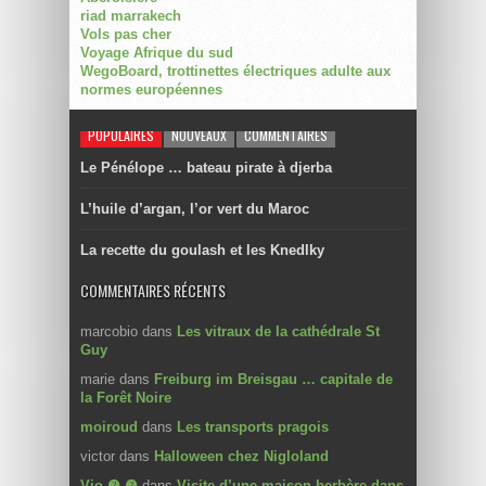
riad marrakech
Vols pas cher
Voyage Afrique du sud
WegoBoard, trottinettes électriques adulte aux
normes européennes
POPULAIRES
NOUVEAUX
COMMENTAIRES
Le Pénélope … bateau pirate à djerba
L’huile d’argan, l’or vert du Maroc
La recette du goulash et les Knedlky
COMMENTAIRES RÉCENTS
marcobio
dans
Les vitraux de la cathédrale St
Guy
marie
dans
Freiburg im Breisgau … capitale de
la Forêt Noire
moiroud
dans
Les transports pragois
victor
dans
Halloween chez Nigloland
Vio ❼ ❼
dans
Visite d’une maison berbère dans