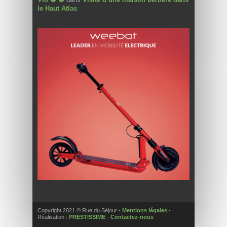
le Haut Atlas
Copyright 2021 © Rue du Séjour -
Mentions légales
-
Réalisation :
PRESTISSIME
-
Contactez-nous