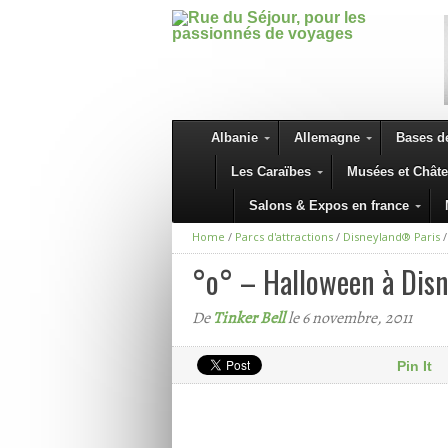
Albanie
Allemagne
Bases de
Les Caraïbes
Musées et Chât
Salons & Expos en france
Home
/
Parcs d'attractions
/
Disneyland® Paris
°o° – Halloween à Disn
De
Tinker Bell
le 6 novembre, 2011
Pin It