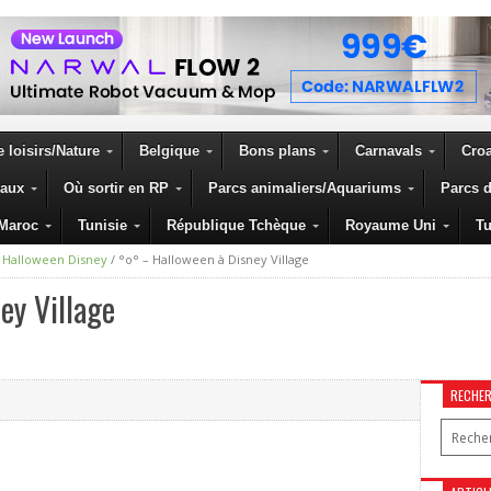
 loisirs/Nature
Belgique
Bons plans
Carnavals
Croa
eaux
Où sortir en RP
Parcs animaliers/Aquariums
Parcs d
Maroc
Tunisie
République Tchèque
Royaume Uni
Tu
/
Halloween Disney
/
°o° – Halloween à Disney Village
ey Village
RECHE