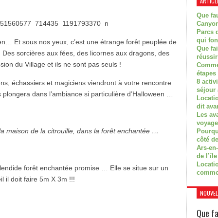
ARTICL
Que fau
Canyon
Parcs d
qui fon
een… Et sous nos yeux, c’est une étrange forêt peuplée de
Que fa
 Des sorcières aux fées, des licornes aux dragons, des
réussi
sion du Village et ils ne sont pas seuls !
Commen
étapes 
8 activ
s, échassiers et magiciens viendront à votre rencontre
séjour
 plongera dans l’ambiance si particulière d’Halloween …
Locati
dit ava
Les av
voyage
 maison de la citrouille, dans la forêt enchantée …
Pourquo
côté de
Ars-en-
de l’île
Locatio
endide forêt enchantée promise … Elle se situe sur un
comme
l il doit faire 5m X 3m !!!
NOUVEL
Que fa