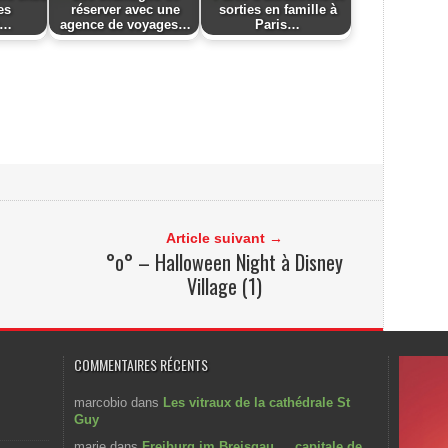
es
réserver avec une
sorties en famille à
r…
agence de voyages…
Paris…
Article suivant →
°o° – Halloween Night à Disney
Village (1)
COMMENTAIRES RÉCENTS
marcobio
dans
Les vitraux de la cathédrale St
Guy
marie
dans
Freiburg im Breisgau … capitale de