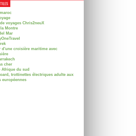
UTILES
 maroc
oyage
 de voyages Chris2neuX
 la Montre
del Mar
OneTravel
trek
r d'une croisière maritime avec
sière
arrakech
as cher
 Afrique du sud
rd, trottinettes électriques adulte aux
 européennes