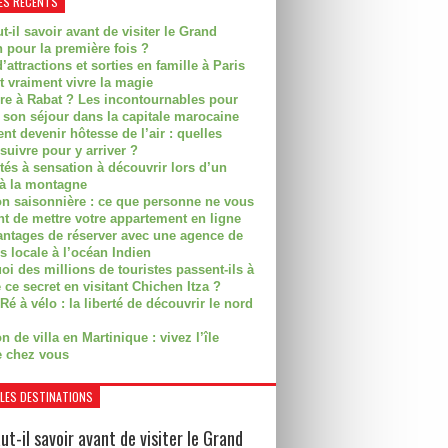
ES RÉCENTS
t-il savoir avant de visiter le Grand
 pour la première fois ?
’attractions et sorties en famille à Paris
t vraiment vivre la magie
ire à Rabat ? Les incontournables pour
r son séjour dans la capitale marocaine
t devenir hôtesse de l’air : quelles
suivre pour y arriver ?
ités à sensation à découvrir lors d’un
 à la montagne
on saisonnière : ce que personne ne vous
nt de mettre votre appartement en ligne
antages de réserver avec une agence de
s locale à l’océan Indien
i des millions de touristes passent-ils à
 ce secret en visitant Chichen Itza ?
Ré à vélo : la liberté de découvrir le nord
n de villa en Martinique : vivez l’île
 chez vous
LES DESTINATIONS
ut-il savoir avant de visiter le Grand