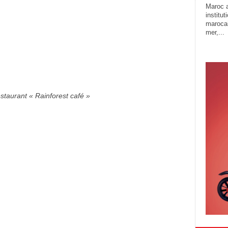
Maroc a
institu
marocai
mer,...
taurant « Rainforest café »