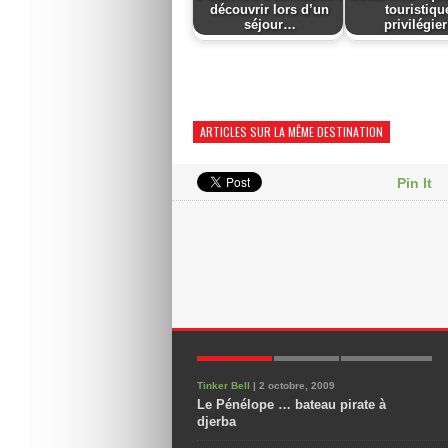
découvrir lors d’un
touristiqu
séjour…
privilégie
ARTICLES SUR LA MÊME DESTINATION
Pin It
POPULAIRES
NOUVEAUX
COMMENTAIRES
Tinker Bell
| 2 octobre, 2009
Le Pénélope … bateau pirate à
djerba