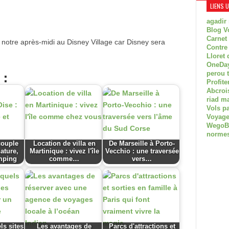
LIENS 
agadir
Blog V
Carnet
otre après-midi au Disney Village car Disney sera
Contre
Lloret 
OneDay
 :
perou 
Profite
Abcroi
riad m
Vols p
Voyage
WegoBoa
normes
couple
Location de villa en
De Marseille à Porto-
nature,
Martinique : vivez l'île
Vecchio : une traversée
mping
comme…
vers…
ls sites
Les avantages de
Parcs d'attractions et