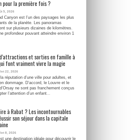
 pour la première fois ?
ût 5, 2026
d Canyon est l’un des paysages les plus
ants de la planète. Les panoramas
ent sur plusieurs dizaines de kilomètres.
e profondeur pouvant atteindre environ 1
d’attractions et sorties en famille à
qui font vraiment vivre la magie
llet 22, 2026
la réputation d’une ville pour adultes, et
ien dommage. D’accord, le Louvre et le
d’Orsay ne sont pas franchement conçus
ter l’attention d’un enfant...
ire à Rabat ? Les incontournables
éussir son séjour dans la capitale
aine
llet 8, 2026
st une destination idéale pour découvrir le