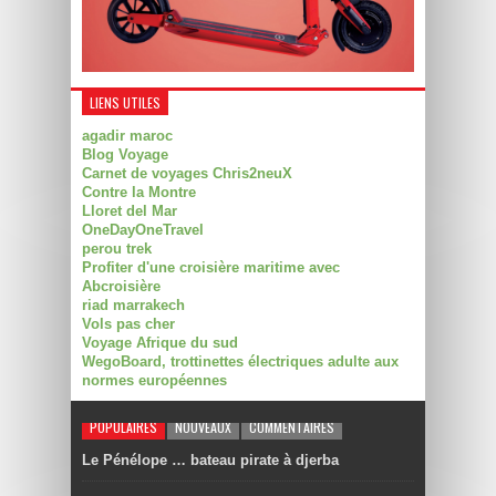
LIENS UTILES
agadir maroc
Blog Voyage
Carnet de voyages Chris2neuX
Contre la Montre
Lloret del Mar
OneDayOneTravel
perou trek
Profiter d'une croisière maritime avec
Abcroisière
riad marrakech
Vols pas cher
Voyage Afrique du sud
WegoBoard, trottinettes électriques adulte aux
normes européennes
POPULAIRES
NOUVEAUX
COMMENTAIRES
Le Pénélope … bateau pirate à djerba