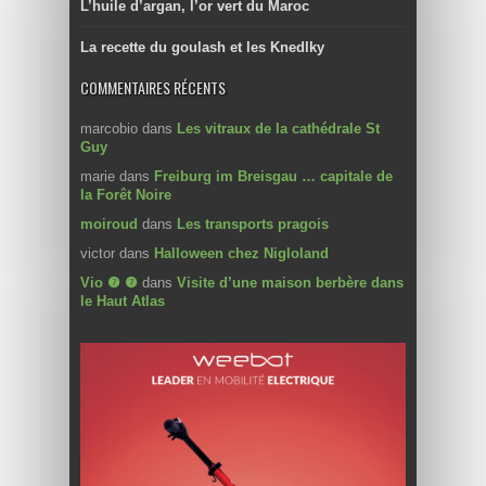
L’huile d’argan, l’or vert du Maroc
La recette du goulash et les Knedlky
COMMENTAIRES RÉCENTS
marcobio
dans
Les vitraux de la cathédrale St
Guy
marie
dans
Freiburg im Breisgau … capitale de
la Forêt Noire
moiroud
dans
Les transports pragois
victor
dans
Halloween chez Nigloland
Vio ❼ ❼
dans
Visite d’une maison berbère dans
le Haut Atlas