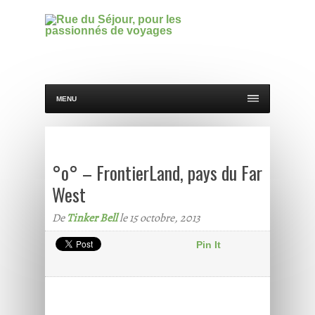
MENU
°o° – FrontierLand, pays du Far
West
De
Tinker Bell
le 15 octobre, 2013
Pin It