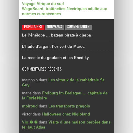
Voyage Afrique du sud
WegoBoard, trottinettes électriques adulte aux
normes européennes
POPULAIRES
NOUVEAUX
COMMENTAIRES
Le Pénélope … bateau pirate à djerba
L’huile d’argan, l’or vert du Maroc
La recette du goulash et les Knedlky
COMMENTAIRES RÉCENTS
marcobio
dans
Les vitraux de la cathédrale St
Guy
marie
dans
Freiburg im Breisgau … capitale de
la Forêt Noire
moiroud
dans
Les transports pragois
victor
dans
Halloween chez Nigloland
Vio ❼ ❼
dans
Visite d’une maison berbère dans
le Haut Atlas