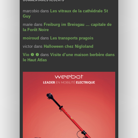
marcobio
dans
Les vitraux de la cathédrale St
Guy
marie
dans
Freiburg im Breisgau … capitale de
la Forêt Noire
moiroud
dans
Les transports pragois
victor
dans
Halloween chez Nigloland
Vio ❼ ❼
dans
Visite d’une maison berbère dans
le Haut Atlas