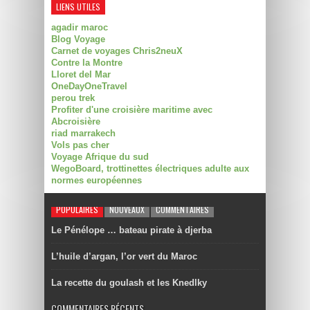
LIENS UTILES
agadir maroc
Blog Voyage
Carnet de voyages Chris2neuX
Contre la Montre
Lloret del Mar
OneDayOneTravel
perou trek
Profiter d'une croisière maritime avec
Abcroisière
riad marrakech
Vols pas cher
Voyage Afrique du sud
WegoBoard, trottinettes électriques adulte aux
normes européennes
POPULAIRES
NOUVEAUX
COMMENTAIRES
Le Pénélope … bateau pirate à djerba
L’huile d’argan, l’or vert du Maroc
La recette du goulash et les Knedlky
COMMENTAIRES RÉCENTS