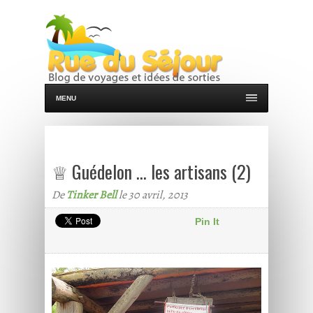
MENU
♕ Guédelon … les artisans (2)
De
Tinker Bell
le 30 avril, 2013
Pin It