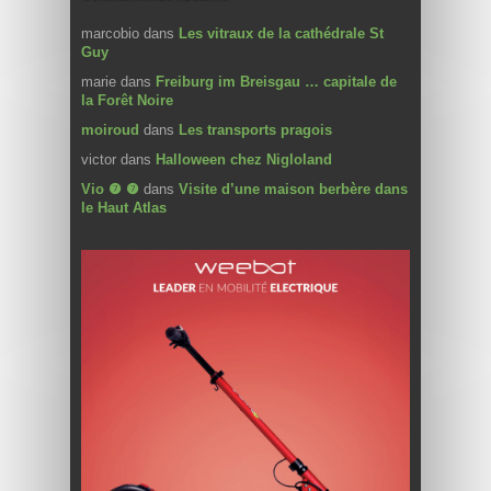
marcobio
dans
Les vitraux de la cathédrale St
Guy
marie
dans
Freiburg im Breisgau … capitale de
la Forêt Noire
moiroud
dans
Les transports pragois
victor
dans
Halloween chez Nigloland
Vio ❼ ❼
dans
Visite d’une maison berbère dans
le Haut Atlas