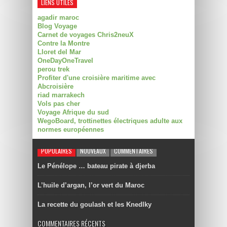
LIENS UTILES
agadir maroc
Blog Voyage
Carnet de voyages Chris2neuX
Contre la Montre
Lloret del Mar
OneDayOneTravel
perou trek
Profiter d'une croisière maritime avec
Abcroisière
riad marrakech
Vols pas cher
Voyage Afrique du sud
WegoBoard, trottinettes électriques adulte aux
normes européennes
POPULAIRES
NOUVEAUX
COMMENTAIRES
Le Pénélope … bateau pirate à djerba
L’huile d’argan, l’or vert du Maroc
La recette du goulash et les Knedlky
COMMENTAIRES RÉCENTS