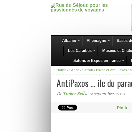
Albanie
Allemagne
Bases de
Les Caraïbes
Musées et Chât
Salons & Expos en france
Home
/
Grèce
/
Corfou
/
Paxos et Anti-Paxos
/
A
AntiPaxos … ile du para
De
Tinker Bell
le 12 septembre, 2010
Pin It