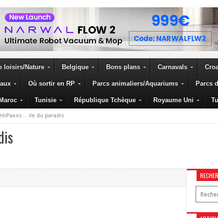
 loisirs/Nature
Belgique
Bons plans
Carnavals
Croa
eaux
Où sortir en RP
Parcs animaliers/Aquariums
Parcs d
Maroc
Tunisie
République Tchèque
Royaume Uni
Tu
ntiPaxos … ile du paradis
dis
RECHE