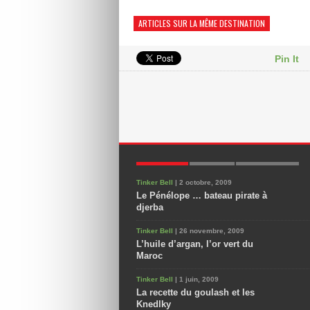
ARTICLES SUR LA MÊME DESTINATION
Pin It
POPULAIRES
NOUVEAUX
COMMENTAIRES
Tinker Bell
| 2 octobre, 2009
Le Pénélope … bateau pirate à
djerba
Tinker Bell
| 26 novembre, 2009
L’huile d’argan, l’or vert du
Maroc
Tinker Bell
| 1 juin, 2009
La recette du goulash et les
Knedlky