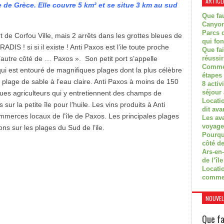
ARTICL
e de Grèce. Elle couvre 5 km² et se situe 3 km au sud
Que fau
Canyon
Parcs d
de Corfou Ville, mais 2 arrêts dans les grottes bleues de
qui fon
DIS ! si si il existe ! Anti Paxos est l’ile toute proche
Que fa
l’autre côté de … Paxos ». Son petit port s’appelle
réussi
Commen
qui est entouré de magnifiques plages dont la plus célèbre
étapes 
 plage de sable à l’eau claire. Anti Paxos à moins de 150
8 activ
séjour
lques agriculteurs qui y entretiennent des champs de
Locati
sur la petite île pour l’huile. Les vins produits à Anti
dit ava
merces locaux de l’île de Paxos. Les principales plages
Les av
voyage
ons sur les plages du Sud de l’ile.
Pourquo
côté de
Ars-en-
de l’île
Locatio
comme
NOUVEL
Que fa