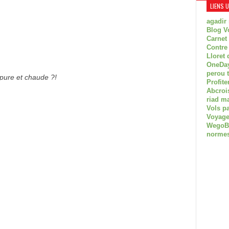
LIENS 
agadir
Blog V
Carnet
Contre
Lloret 
OneDay
perou 
 pure et chaude ?!
Profite
Abcroi
riad m
Vols p
Voyage
WegoBoa
normes