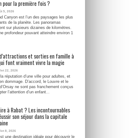
 pour la première fois ?
ût 5, 2026
d Canyon est l’un des paysages les plus
ants de la planète. Les panoramas
ent sur plusieurs dizaines de kilomètres.
e profondeur pouvant atteindre environ 1
d’attractions et sorties en famille à
qui font vraiment vivre la magie
llet 22, 2026
la réputation d’une ville pour adultes, et
ien dommage. D’accord, le Louvre et le
d’Orsay ne sont pas franchement conçus
ter l’attention d’un enfant...
ire à Rabat ? Les incontournables
éussir son séjour dans la capitale
aine
llet 8, 2026
st une destination idéale pour découvrir le