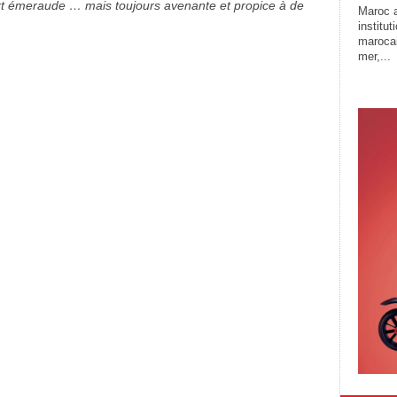
rt émeraude … mais toujours avenante et propice à de
Maroc a
institu
marocai
mer,...