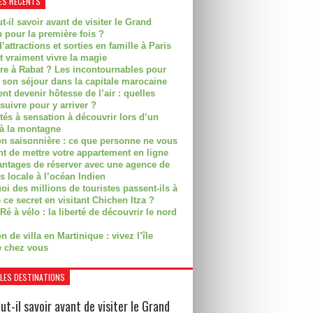
ES RÉCENTS
t-il savoir avant de visiter le Grand
 pour la première fois ?
’attractions et sorties en famille à Paris
t vraiment vivre la magie
ire à Rabat ? Les incontournables pour
r son séjour dans la capitale marocaine
t devenir hôtesse de l’air : quelles
suivre pour y arriver ?
ités à sensation à découvrir lors d’un
 à la montagne
on saisonnière : ce que personne ne vous
nt de mettre votre appartement en ligne
antages de réserver avec une agence de
s locale à l’océan Indien
i des millions de touristes passent-ils à
 ce secret en visitant Chichen Itza ?
Ré à vélo : la liberté de découvrir le nord
n de villa en Martinique : vivez l’île
 chez vous
LES DESTINATIONS
ut-il savoir avant de visiter le Grand