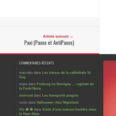
Article suivant →
Paxi (Paxos et AntiPaxos)
COMMENTAIRES RÉCENTS
marcobio
dans
Les vitraux de la cathédrale St
Guy
marie
dans
Freiburg im Breisgau … capitale de
la Forêt Noire
moiroud
dans
Les transports pragois
victor
dans
Halloween chez Nigloland
Vio ❼ ❼
dans
Visite d’une maison berbère dans
le Haut Atlas