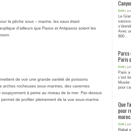
Canyon
DoM
| ao
Le Gran
pour la pêche sous – marine, les eaux étant
saisiss
s’étend
xplique d’ailleurs que Paxos et Antipaxos soient les
Avec un
isson.
800...
Parcs 
Paris 
DoM
| jui
Paris a 
c’est b
rmettent de voir une grande variété de poissons
Musée 
des arches rocheuses sous-marines, des cavernes
pour cap
on soupçonnent à peine au niveau de la mer. Par-dessus
 et permet de profiter pleinement de la vue sous-marine.
Que fa
pour r
maroc
DoM
| jui
Rabat e