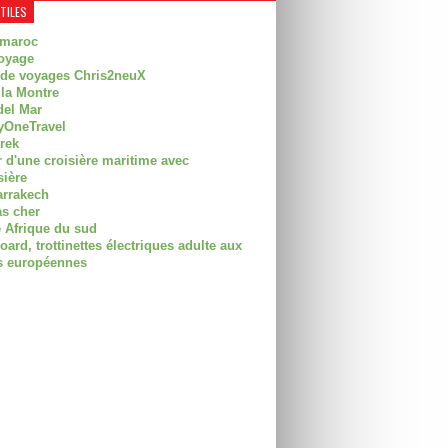
UTILES
 maroc
oyage
 de voyages Chris2neuX
 la Montre
del Mar
OneTravel
trek
r d'une croisière maritime avec
sière
arrakech
as cher
 Afrique du sud
rd, trottinettes électriques adulte aux
 européennes