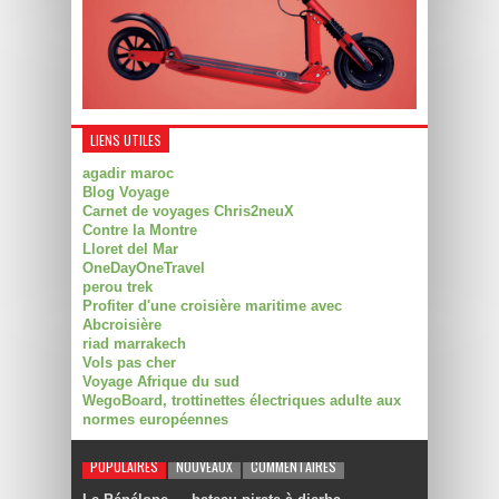
LIENS UTILES
agadir maroc
Blog Voyage
Carnet de voyages Chris2neuX
Contre la Montre
Lloret del Mar
OneDayOneTravel
perou trek
Profiter d'une croisière maritime avec
Abcroisière
riad marrakech
Vols pas cher
Voyage Afrique du sud
WegoBoard, trottinettes électriques adulte aux
normes européennes
POPULAIRES
NOUVEAUX
COMMENTAIRES