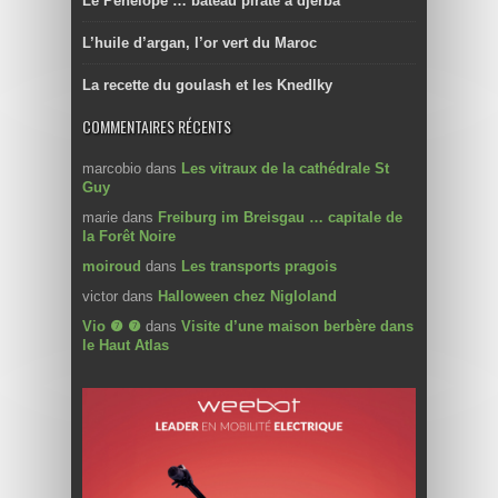
Le Pénélope … bateau pirate à djerba
L’huile d’argan, l’or vert du Maroc
La recette du goulash et les Knedlky
COMMENTAIRES RÉCENTS
marcobio
dans
Les vitraux de la cathédrale St
Guy
marie
dans
Freiburg im Breisgau … capitale de
la Forêt Noire
moiroud
dans
Les transports pragois
victor
dans
Halloween chez Nigloland
Vio ❼ ❼
dans
Visite d’une maison berbère dans
le Haut Atlas