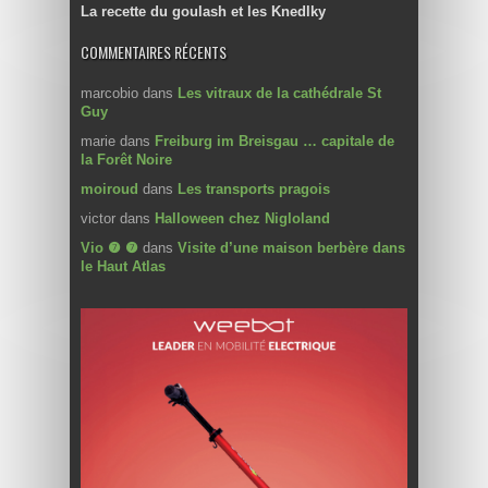
La recette du goulash et les Knedlky
COMMENTAIRES RÉCENTS
marcobio
dans
Les vitraux de la cathédrale St
Guy
marie
dans
Freiburg im Breisgau … capitale de
la Forêt Noire
moiroud
dans
Les transports pragois
victor
dans
Halloween chez Nigloland
Vio ❼ ❼
dans
Visite d’une maison berbère dans
le Haut Atlas