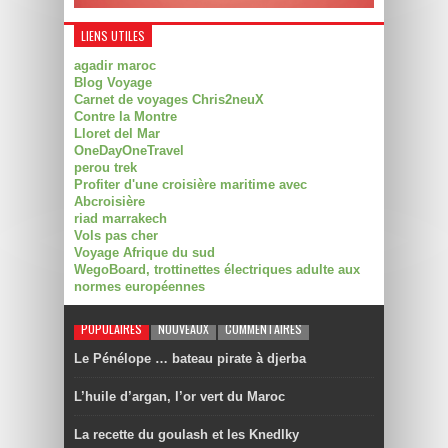
LIENS UTILES
agadir maroc
Blog Voyage
Carnet de voyages Chris2neuX
Contre la Montre
Lloret del Mar
OneDayOneTravel
perou trek
Profiter d'une croisière maritime avec
Abcroisière
riad marrakech
Vols pas cher
Voyage Afrique du sud
WegoBoard, trottinettes électriques adulte aux
normes européennes
POPULAIRES
NOUVEAUX
COMMENTAIRES
Le Pénélope … bateau pirate à djerba
L’huile d’argan, l’or vert du Maroc
La recette du goulash et les Knedlky