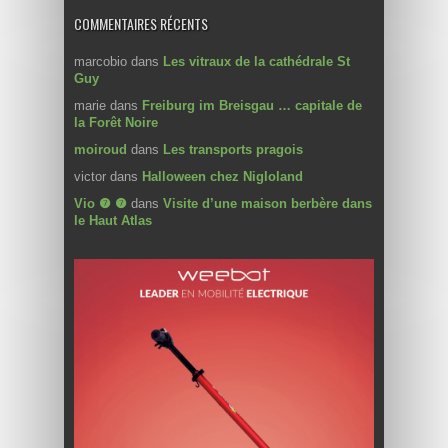
COMMENTAIRES RÉCENTS
marcobio
dans
Les vitraux de la cathédrale St
Guy
marie
dans
Freiburg im Breisgau … capitale de
la Forêt Noire
moiroud
dans
Les transports pragois
victor
dans
Halloween chez Nigloland
Vio ❼ ❼
dans
Visite d’une maison berbère dans
le Haut Atlas